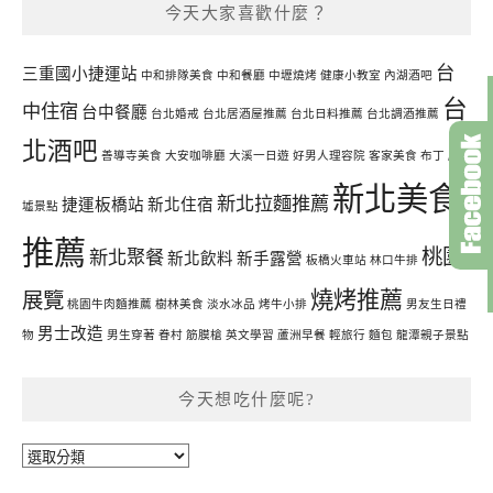
今天大家喜歡什麼？
台
三重國小捷運站
中和排隊美食
中和餐廳
中壢燒烤
健康小教室
內湖酒吧
台
中住宿
台中餐廳
台北婚戒
台北居酒屋推薦
台北日料推薦
台北調酒推薦
北酒吧
善導寺美食
大安咖啡廳
大溪一日遊
好男人理容院
客家美食
布丁
廢
新北美食
新北拉麵推薦
捷運板橋站
新北住宿
墟景點
推薦
桃園
新北聚餐
新北飲料
新手露營
板橋火車站
林口牛排
燒烤推薦
展覽
桃園牛肉麵推薦
樹林美食
淡水冰品
烤牛小排
男友生日禮
男士改造
物
男生穿著
眷村
筋膜槍
英文學習
蘆洲早餐
輕旅行
麵包
龍潭親子景點
今天想吃什麼呢?
今
天