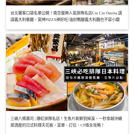
台北饕客口袋名單公開！南京復興人氣排隊名店Cin Cin Osteria 請
請義大利餐廳，窯烤PIZZA神好吃!油封鴨腿義大利麵也不容小覷
三峽八條壽司 | 爆紅排隊名店！生魚片新鮮到掉淚，一秒穿越沖繩
居酒屋的日式料理天花板，菜單、訂位、CP值全攻略！