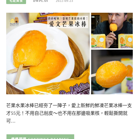
宅配美食
DWPLAY
2022-09-23
芒果水果冰棒已經夯了一陣子，愛上新鮮的鮮凍芒果冰棒一支
才55元！不用自己削皮～也不用在那邊吸果核，輕鬆撕開就
可…