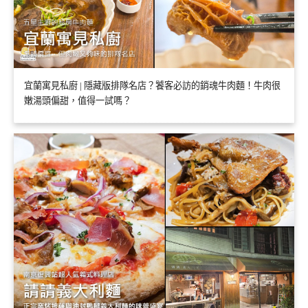
宜蘭寓見私廚 | 隱藏版排隊名店？饕客必訪的銷魂牛肉麵！牛肉很
嫩湯頭偏甜，值得一試嗎？