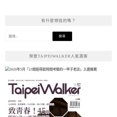
有什麼想找的嗎？
搜
尋
關
鍵
榮登TAIPEIWALKER人氣窩客
字: