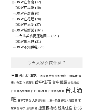
D&W在台南 (12)
D&W在高雄 (10)
D&W在屏東 (0)
D&W在花蓮 (28)
D&W在澎湖 (27)
D&W新鮮試 (164)
---台北美食捷運地圖--- (521)
D&W懶人包 (21)
D&W不知道啦 (29)
今天大家喜歡什麼？
三重國小捷運站
中和排隊美食
中和餐廳
中壢燒烤
健
台中住宿
台中餐廳
康小教室
內湖酒吧
台北婚戒
台北酒
台北居酒屋推薦
台北日料推薦
台北調酒推薦
吧
善導寺美食
大安咖啡廳
大溪一日遊
好男人理容院
客
新北
捷運板橋站
新北住宿
家美食
布丁
廢墟景點