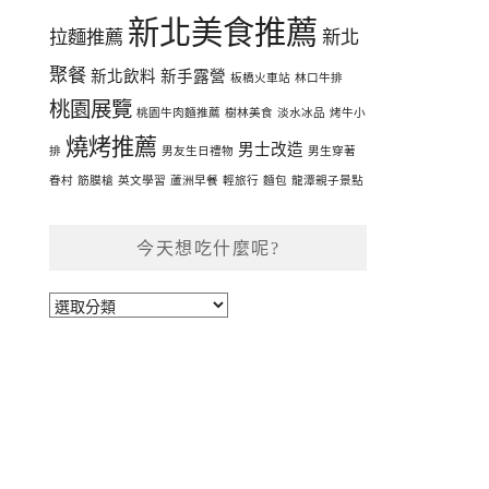
新北美食推薦
拉麵推薦
新北
聚餐
新北飲料
新手露營
板橋火車站
林口牛排
桃園展覽
桃園牛肉麵推薦
樹林美食
淡水冰品
烤牛小
燒烤推薦
男士改造
排
男友生日禮物
男生穿著
眷村
筋膜槍
英文學習
蘆洲早餐
輕旅行
麵包
龍潭親子景點
今天想吃什麼呢?
今
天
想
吃
什
麼
呢?