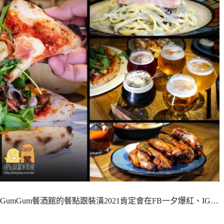
umGum餐酒館的餐點跟裝潢2021肯定會在FB一夕爆紅、IG…