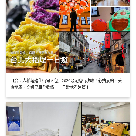
【台北大稻埕迪化街懶人包】2026最潮逛街攻略！必拍景點、美
食地圖、交通停車全收錄，一日遊就看這篇！