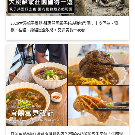
2026大溪親子景點-蘇家莊園親子必訪動物樂園：卡皮巴拉、狐
獴、狸貓、龍貓鼠全攻略，交通美食一次看！
宜蘭寓見私廚 | 隱藏版排隊名店？饕客必訪的銷魂牛肉麵！牛肉很