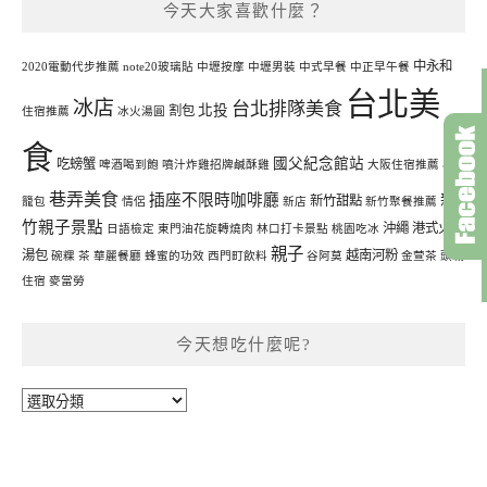
今天大家喜歡什麼？
中永和
2020電動代步推薦
note20玻璃貼
中壢按摩
中壢男裝
中式早餐
中正早午餐
台北美
冰店
台北排隊美食
北投
割包
住宿推薦
冰火湯圓
食
國父紀念館站
吃螃蟹
啤酒喝到飽
噴汁炸雞招牌鹹酥雞
大阪住宿推薦
小
巷弄美食
插座不限時咖啡廳
新
新竹甜點
籠包
情侶
新店
新竹聚餐推薦
竹親子景點
沖繩
港式火鍋
日語檢定
東門油花旋轉燒肉
林口打卡景點
桃園吃冰
親子
湯包
越南河粉
碗粿
茶
華麗餐廳
蜂蜜的功效
西門町飲料
谷阿莫
金萱茶
頭城
住宿
麥當勞
今天想吃什麼呢?
今
天
想
吃