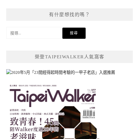
有什麼想找的嗎？
搜
尋
關
鍵
榮登TAIPEIWALKER人氣窩客
字: