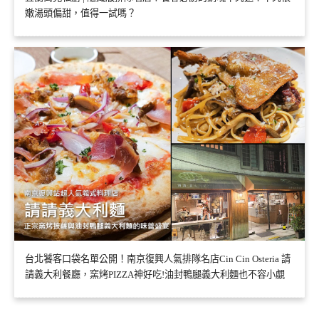
嫩湯頭偏甜，值得一試嗎？
台北饕客口袋名單公開！南京復興人氣排隊名店Cin Cin Osteria 請
請義大利餐廳，窯烤PIZZA神好吃!油封鴨腿義大利麵也不容小覷