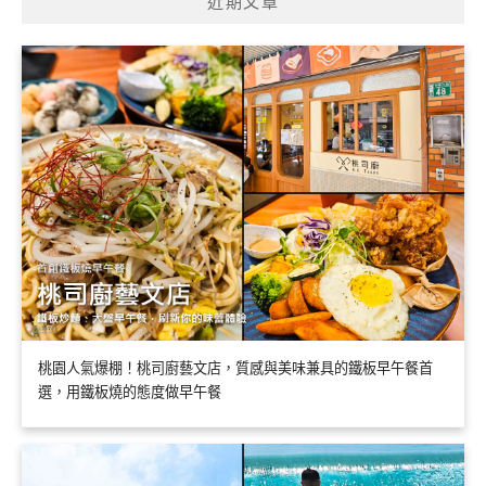
近期文章
桃園人氣爆棚！桃司廚藝文店，質感與美味兼具的鐵板早午餐首
選，用鐵板燒的態度做早午餐