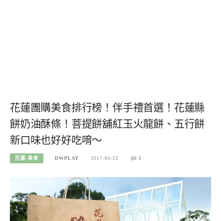
花蓮團購美食排行榜！伴手禮首選！花蓮縣
餅奶油酥條！菩提餅舖紅玉火龍餅、五行餅
新口味也好好吃唷～
花蓮-美食
DWPLAY
2017-05-22
1