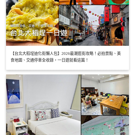
【台北大稻埕迪化街懶人包】2026最潮逛街攻略！必拍景點、美
食地圖、交通停車全收錄，一日遊就看這篇！