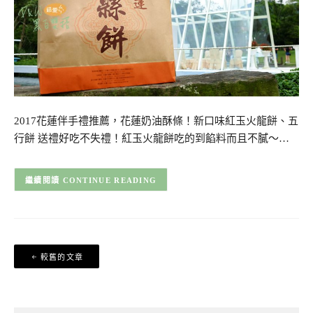
2017花蓮伴手禮推薦，花蓮奶油酥條！新口味紅玉火龍餅、五
行餅 送禮好吃不失禮！紅玉火龍餅吃的到餡料而且不膩～…
CONTINUE READING
文
較舊的文章
章
導
覽