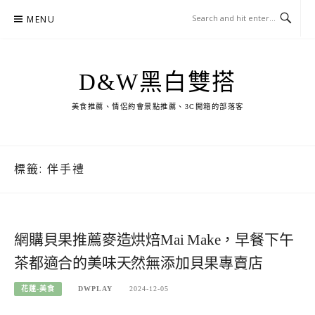
Skip
MENU
to
content
D&W黑白雙搭
美食推薦、情侶約會景點推薦、3C開箱的部落客
標籤:
伴手禮
網購貝果推薦麥造烘焙Mai Make，早餐下午
茶都適合的美味天然無添加貝果專賣店
花蓮-美食
DWPLAY
2024-12-05