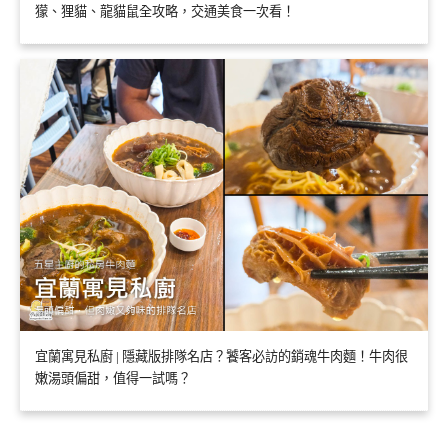
獴、狸貓、龍貓鼠全攻略，交通美食一次看！
宜蘭寓見私廚 | 隱藏版排隊名店？饕客必訪的銷魂牛肉麵！牛肉很
嫩湯頭偏甜，值得一試嗎？