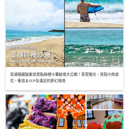
澎湖隱藏版衝浪景點嵵裡沙灘秘境大公開！享受陽光、貝殼沙與浪
花，衝浪＆SUP全滿足的夢幻海灣