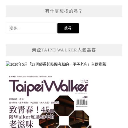
有什麼想找的嗎？
搜
尋
關
鍵
榮登TAIPEIWALKER人氣窩客
字: