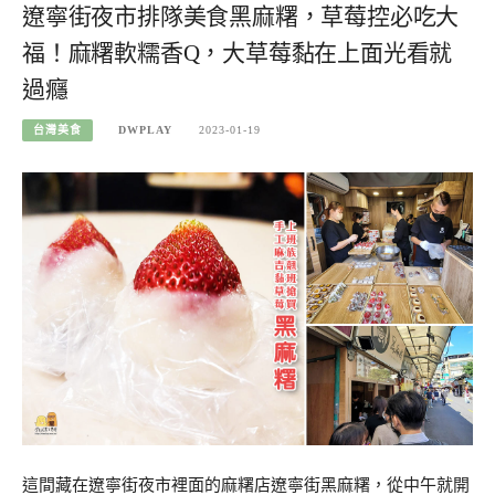
遼寧街夜市排隊美食黑麻糬，草莓控必吃大
福！麻糬軟糯香Q，大草莓黏在上面光看就
過癮
台灣美食
DWPLAY
2023-01-19
這間藏在遼寧街夜市裡面的麻糬店遼寧街黑麻糬，從中午就開