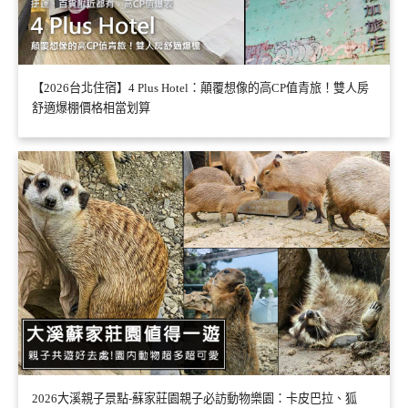
【2026台北住宿】4 Plus Hotel：顛覆想像的高CP值青旅！雙人房
舒適爆棚價格相當划算
2026大溪親子景點-蘇家莊園親子必訪動物樂園：卡皮巴拉、狐