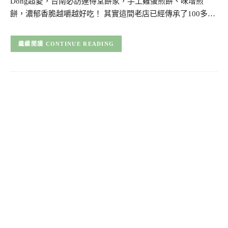
Dong超愛，台南必訪連得堂餅家，手工雞蛋煎餅、味增煎
餅，濃郁香脆越嚼越好吃！ 其實這間老店已經傳承了100多…
CONTINUE READING