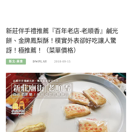
新莊伴手禮推薦『百年老店-老順香』鹹光
餅、金牌鳳梨酥！樸實外表卻好吃讓人驚
訝！極推薦！（菜單價格）
新北-美食
DWPLAY
2018-09-15