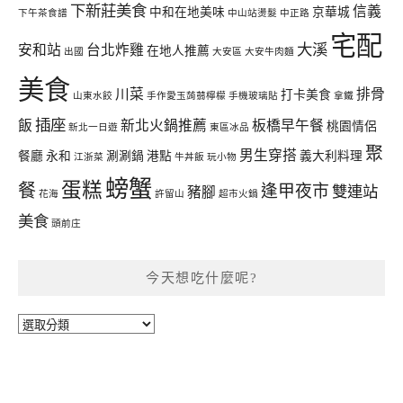
下新莊美食
信義
中和在地美味
京華城
下午茶食譜
中山站燙髮
中正路
宅配
大溪
安和站
台北炸雞
在地人推薦
出國
大安區
大安牛肉麵
美食
川菜
排骨
打卡美食
山東水餃
手作愛玉蒟蒻檸檬
手機玻璃貼
拿鐵
插座
飯
新北火鍋推薦
板橋早午餐
桃園情侶
新北一日遊
東區冰品
聚
男生穿搭
餐廳
永和
涮涮鍋
港點
義大利料理
江浙菜
牛丼飯
玩小物
螃蟹
蛋糕
餐
逢甲夜市
雙連站
豬腳
花海
許留山
超市火鍋
美食
頭前庄
今天想吃什麼呢?
今
天
想
吃
什