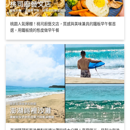
桃園人氣爆棚！桃司廚藝文店，質感與美味兼具的鐵板早午餐首
選，用鐵板燒的態度做早午餐