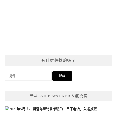
有什麼想找的嗎？
搜
尋
關
鍵
榮登TAIPEIWALKER人氣窩客
字: