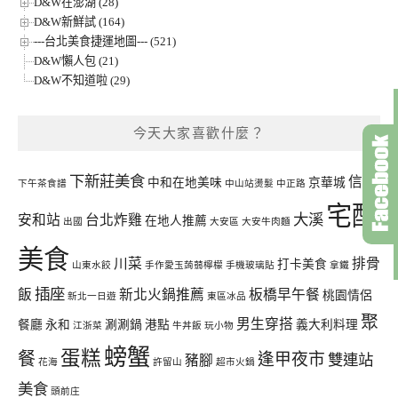
D&W在澎湖 (28)
D&W新鮮試 (164)
---台北美食捷運地圖--- (521)
D&W懶人包 (21)
D&W不知道啦 (29)
今天大家喜歡什麼？
下新莊美食
信義
中和在地美味
京華城
下午茶食譜
中山站燙髮
中正路
宅配
大溪
安和站
台北炸雞
在地人推薦
出國
大安區
大安牛肉麵
美食
川菜
排骨
打卡美食
山東水餃
手作愛玉蒟蒻檸檬
手機玻璃貼
拿鐵
插座
飯
新北火鍋推薦
板橋早午餐
桃園情侶
新北一日遊
東區冰品
聚
男生穿搭
餐廳
永和
涮涮鍋
港點
義大利料理
江浙菜
牛丼飯
玩小物
螃蟹
蛋糕
餐
逢甲夜市
雙連站
豬腳
花海
許留山
超市火鍋
美食
頭前庄