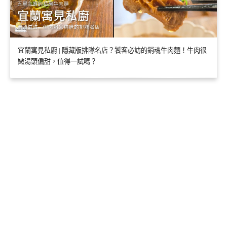
宜蘭寓見私廚 | 隱藏版排隊名店？饕客必訪的銷魂牛肉麵！牛肉很
嫩湯頭偏甜，值得一試嗎？