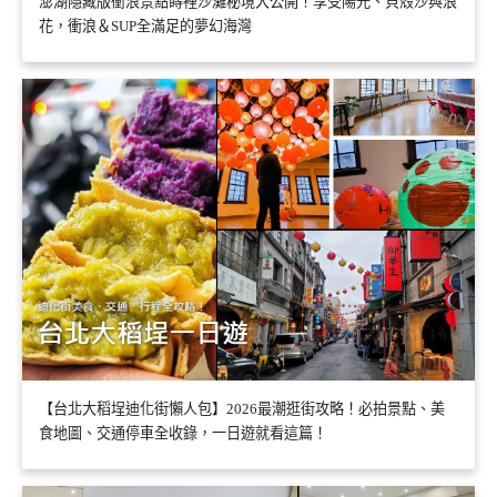
澎湖隱藏版衝浪景點嵵裡沙灘秘境大公開！享受陽光、貝殼沙與浪
花，衝浪＆SUP全滿足的夢幻海灣
【台北大稻埕迪化街懶人包】2026最潮逛街攻略！必拍景點、美
食地圖、交通停車全收錄，一日遊就看這篇！