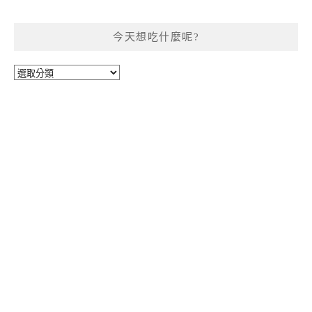
今天想吃什麼呢?
今
天
想
吃
什
麼
呢?