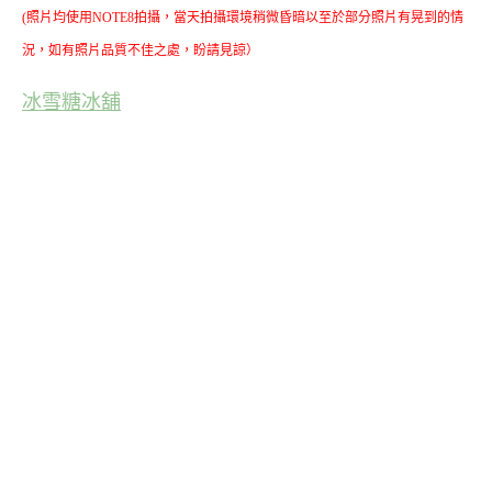
(照片均使用NOTE8拍攝，當天拍攝環境稍微昏暗以至於部分照片有晃到的情
況，如有照片品質不佳之處，盼請見諒）
冰雪糖冰舖