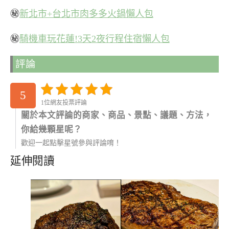
㊙
新北市+台北市肉多多火鍋懶人包
㊙
騎機車玩花蓮!3天2夜行程住宿懶人包
評論
5
1位網友投票評論
關於本文評論的商家、商品、景點、議題、方法，
你給幾顆星呢？
歡迎一起點擊星號參與評論唷！
延伸閱讀