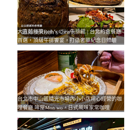
大直茹絲葵Ruth’s Chris牛排館 | 台北約會餐廳
首選，頂級牛排饗宴，打造奢華紀念日體驗
台北市中山區晴光市場內小小店用心經營的咖
哩餐廳 哞屋Mon wo，日式風味家常咖哩