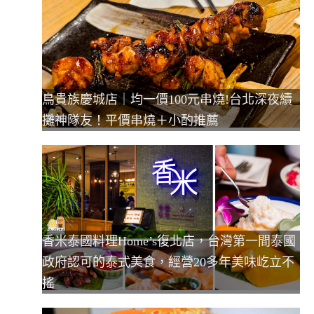
鳥貴族慶城店｜均一價100元串燒!台北深夜續
攤神隊友！平價串燒＋小酌推薦
香米泰國料理Home’s復北店，台灣第一間泰國
政府認可的泰式美食，經營20多年美味屹立不
搖