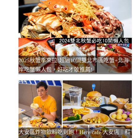
2025秋蟹季來拉!超過10間雙北市區吃蟹+北海
岸吃蟹懶人包，好吃才敢推薦!
大安區炸物飲料吃到飽！Here café 大安店｜科