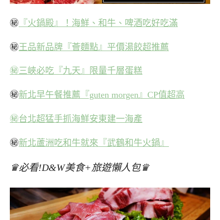
㊙
『火鍋殿』！海鮮、和牛、啤酒吃好吃滿
㊙
王品新品牌『薈麵點』平價湯餃超推薦
㊙三峽必吃『九天』限量千層蛋糕
㊙
新北早午餐推薦『guten morgen』CP值超高
㊙台北超猛手抓海鮮安東建一海產
㊙
新北蘆洲吃和牛就來『武鶴和牛火鍋』
♛必看!D&W美食+旅遊懶人包♛