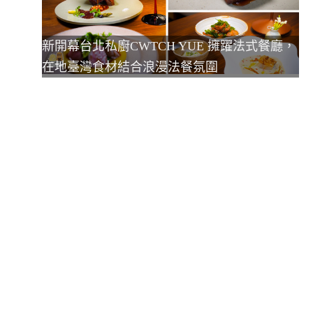
新開幕台北私廚CWTCH YUE 擁躍法式餐廳，
在地臺灣食材結合浪漫法餐氛圍