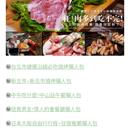
㊙
台北市捷運沿線必吃燒烤懶人包
㊙
新北市+新北市燒烤懶人包
㊙
中午吃什麼?中山站午餐懶人包
㊙
拯救男友!情人約會餐廳懶人包
㊙
日本大阪自由行行程+住宿推薦懶人包