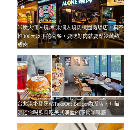
米炭火個人燒烤-米個人燒肉桃園機場店，真不
推300元以下的套餐，要吃好肉就要點冷藏熟
成肉
台北港墘捷運站TakeOut Burger內湖店，有貓
咪陪你喝飲料吃美式漢堡的寵物咖啡廳