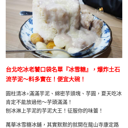
台北吃冰老饕口袋名單『冰雪糖』，爆炸土石
流芋泥～料多實在！便宜大碗！
圓柱清冰+滿滿芋泥、綿密芋頭塊、芋圓，夏天吃冰
肯定不能放過他～芋頭滿滿！
刨冰淋上芋泥的芋泥大王！征服你的味蕾！
萬華冰雪糖冰舖，其實默默的就開在龍山寺康定路