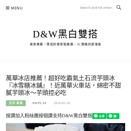
Skip
MENU
to
content
D&W黑白雙搭
美食推薦、情侶約會景點推薦、3C開箱的部落客
萬華冰店推薦！超好吃霸氣土石流芋頭冰
『冰雪糖冰舖』！近萬華火車站，綿密不甜
膩芋頭冰～芋頭控必吃
北市-美食
DWPLAY
2018-05-28
按讚加入粉絲團
按個讚支持D&W黑白雙搭