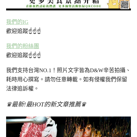
我們的IG
歡迎追蹤☝☝☝
我們的粉絲團
歡迎追蹤☝☝☝
我們支持台灣NO.1！照片文字皆為D&W辛苦拍攝、
耗時用心撰寫。請勿任意轉載。如有侵權我們保留
法律追訴權。
♛最新!最HOT的新文章推薦♛