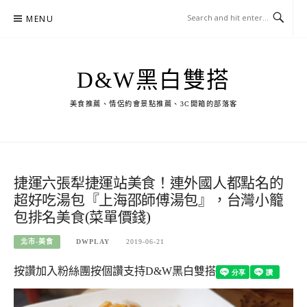
Skip
MENU
to
content
D&W黑白雙搭
美食推薦、情侶約會景點推薦、3C開箱的部落客
捷運六張犁捷運站美食！連外國人都點名的
超好吃湯包『上海邵師傅湯包』，台灣小籠
包排名美食(菜單價錢)
北市-美食
DWPLAY
2019-06-21
按讚加入粉絲團
按個讚支持D&W黑白雙搭