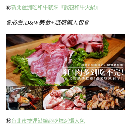
㊙
新北蘆洲吃和牛就來『武鶴和牛火鍋』
♛必看!D&W美食+旅遊懶人包♛
㊙
台北市捷運沿線必吃燒烤懶人包