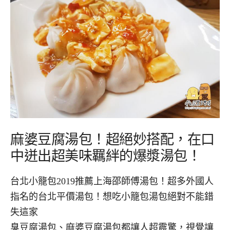
麻婆豆腐湯包！超絕妙搭配，在口
中迸出超美味羈絆的爆漿湯包！
台北小籠包2019推薦上海邵師傅湯包！超多外國人
指名的台北平價湯包！想吃小籠包湯包絕對不能錯
失這家
臭豆腐湯包、麻婆豆腐湯包都讓人超震驚，視覺讓