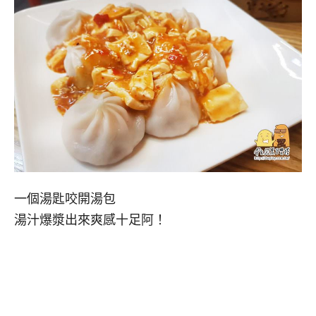
一個湯匙咬開湯包
湯汁爆漿出來爽感十足阿！