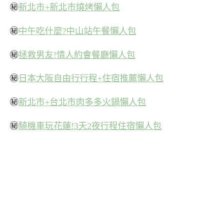
㊙
新北市+新北市燒烤懶人包
㊙
中午吃什麼?中山站午餐懶人包
㊙
拯救男友!情人約會餐廳懶人包
㊙
日本大阪自由行行程+住宿推薦懶人包
㊙
新北市+台北市肉多多火鍋懶人包
㊙
騎機車玩花蓮!3天2夜行程住宿懶人包