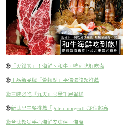
㊙
『火鍋殿』！海鮮、和牛、啤酒吃好吃滿
㊙
王品新品牌『薈麵點』平價湯餃超推薦
㊙三峽必吃『九天』限量千層蛋糕
㊙
新北早午餐推薦『guten morgen』CP值超高
㊙台北超猛手抓海鮮安東建一海產