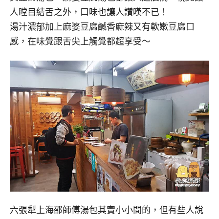
人瞠目結舌之外，口味也讓人讚嘆不已！
湯汁濃郁加上麻婆豆腐鹹香麻辣又有軟嫩豆腐口
感，在味覺跟舌尖上觸覺都超享受～
六張犁上海邵師傅湯包其實小小間的，但有些人說