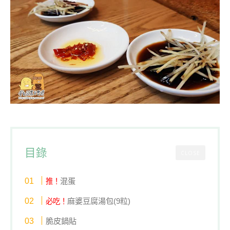
目錄
CLOSE
混蛋
推！
麻婆豆腐湯包(9粒)
必吃！
脆皮鍋貼