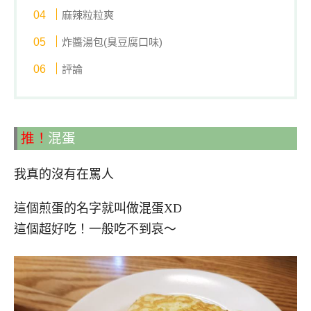
麻辣粒粒爽
炸醬湯包(臭豆腐口味)
評論
推！
混蛋
我真的沒有在罵人
這個煎蛋的名字就叫做混蛋XD
這個超好吃！一般吃不到哀～