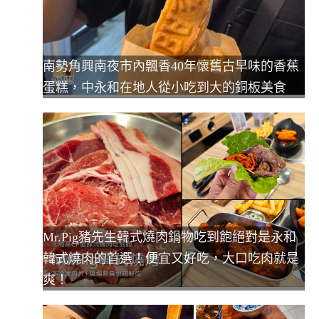
南勢角興南夜市內飄香40年懷舊古早味的香蕉
蛋糕，中永和在地人從小吃到大的銅板美食
Mr.Pig豬先生韓式燒肉鍋物吃到飽絕對是永和
韓式燒肉的首選！便宜又好吃，大口吃肉就是
爽！