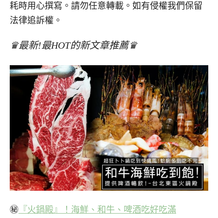
耗時用心撰寫。請勿任意轉載。如有侵權我們保留
法律追訴權。
♛最新!最HOT的新文章推薦♛
㊙
『火鍋殿』！海鮮、和牛、啤酒吃好吃滿