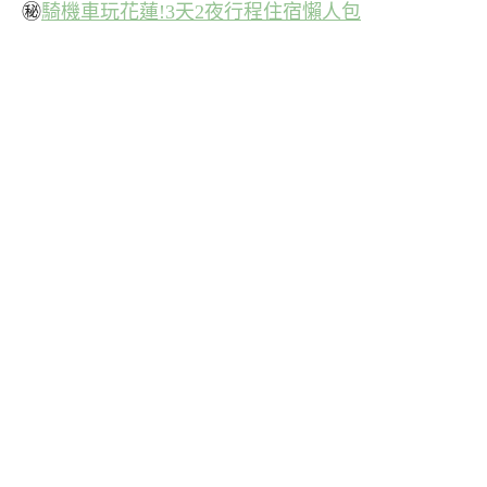
㊙
騎機車玩花蓮!3天2夜行程住宿懶人包