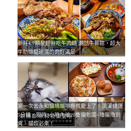
新莊4.7顆星超好吃牛肉麵 潮喆牛餐館，超大
牛肋排整碗滿的肉好滿足
第一次去永和貓境咖啡廳就愛上了！頂溪捷運
5分鐘，限時3小時內被20隻貓包圍+擼貓擼到
爽，貓奴必來！