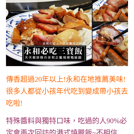
傳香超過20年以上!永和在地推薦美味!
很多人都從小孩年代吃到變成帶小孩去
吃啦!
特殊醬料與獨特口味，吃過的人90%必
定會再次回訪的港式燒臘飯~不相信