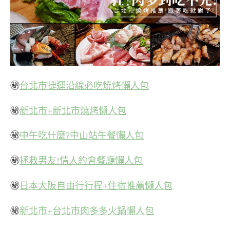
㊙
台北市捷運沿線必吃燒烤懶人包
㊙
新北市+新北市燒烤懶人包
㊙
中午吃什麼?中山站午餐懶人包
㊙
拯救男友!情人約會餐廳懶人包
㊙
日本大阪自由行行程+住宿推薦懶人包
㊙
新北市+台北市肉多多火鍋懶人包