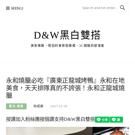
Skip
MENU
to
content
D&W黑白雙搭
美食推薦、情侶約會景點推薦、3C開箱的部落客
永和燒臘必吃『廣東正龍城烤鴨』永和在地
美食，天天排隊真的不誇張！永和正龍城燒
臘
新北-美食
徐威廉
2017-12-30
按讚加入粉絲團
按個讚支持D&W黑白雙搭