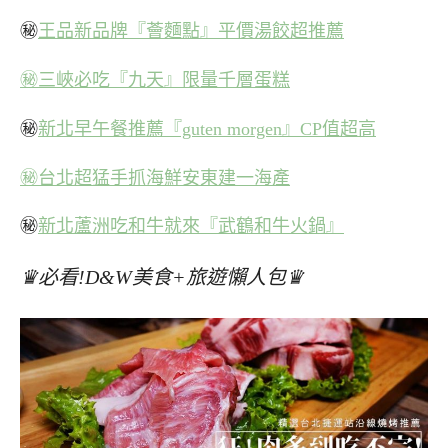
㊙
王品新品牌『薈麵點』平價湯餃超推薦
㊙三峽必吃『九天』限量千層蛋糕
㊙
新北早午餐推薦『guten morgen』CP值超高
㊙台北超猛手抓海鮮安東建一海產
㊙
新北蘆洲吃和牛就來『武鶴和牛火鍋』
♛必看!D&W美食+旅遊懶人包♛