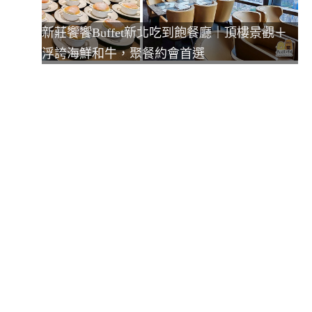
新莊饗饗Buffet新北吃到飽餐廳｜頂樓景觀＋
浮誇海鮮和牛，聚餐約會首選