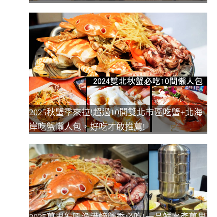
2025秋蟹季來拉!超過10間雙北市區吃蟹+北海
岸吃蟹懶人包，好吃才敢推薦!