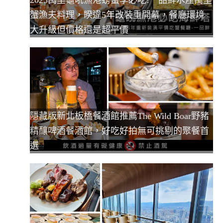
2025萬里龜吼漁港螃蟹季必吃!一品鮮水產萬里
蟹漁夫料理，睽違5年改裝重開幕，餐廳環境
大升級但價格還是超平價
隱藏版新北板橋餐酒館推薦The Wild Boar野豬
精釀啤酒餐酒館，好吃好拍無可挑剔的聚餐首
選