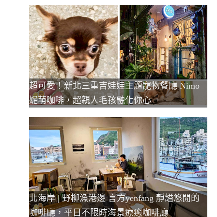
超可愛！新北三重吉娃娃主題寵物餐廳 Nimo
妮萌咖啡，超親人毛孩融化你心
北海岸 | 野柳漁港邊 言方yenfang 靜謚悠閒的
咖啡廳，平日不限時海景療癒咖啡廳