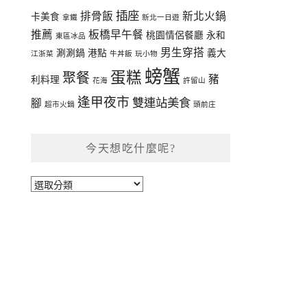
插座
排骨飯
新北火鍋
卡美食
拿鐵
新北一日遊
推薦
板橋早午餐
桃園情侶餐廳
永和
東區冰品
男生穿搭
涮涮鍋
港點
義大
江浙菜
牛丼飯
玩小物
螃蟹
蛋糕
聚餐
豬
利料理
花海
許留山
逢甲夜市
雙連站美食
腳
超市火鍋
頭前庄
今天想吃什麼呢?
今
天
想
吃
什
麼
呢?