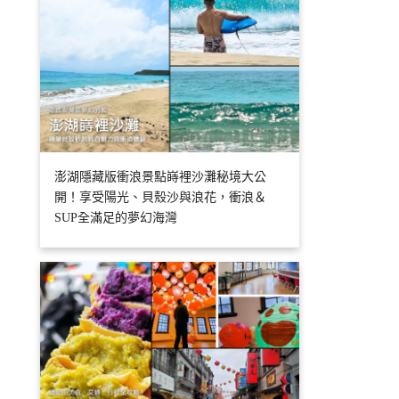
澎湖隱藏版衝浪景點嵵裡沙灘秘境大公
開！享受陽光、貝殼沙與浪花，衝浪＆
SUP全滿足的夢幻海灣