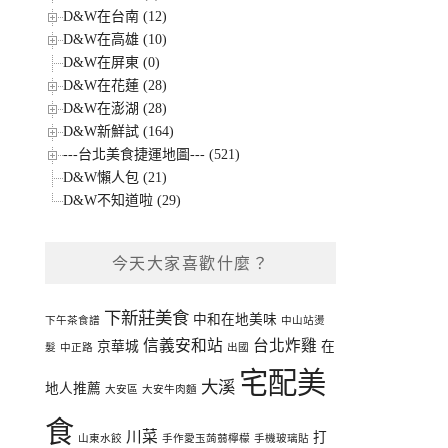
D&W在台南 (12)
D&W在高雄 (10)
D&W在屏東 (0)
D&W在花蓮 (28)
D&W在澎湖 (28)
D&W新鮮試 (164)
---台北美食捷運地圖--- (521)
D&W懶人包 (21)
D&W不知道啦 (29)
今天大家喜歡什麼？
下新莊美食
中和在地美味
下午茶食譜
中山站燙
信義安和站
台北炸雞
京華城
在
髮
中正路
出國
宅配美
大溪
地人推薦
大安區
大安牛肉麵
食
川菜
打
山東水餃
手作愛玉蒟蒻檸檬
手機玻璃貼