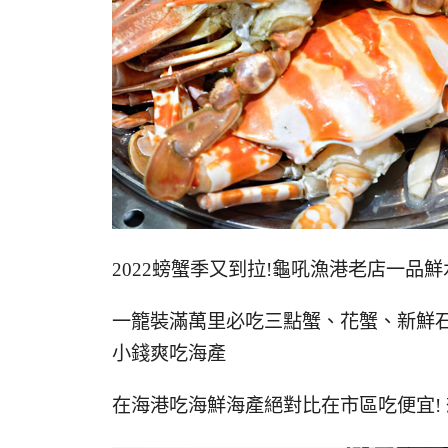
2022螃蟹季又到拉!龜吼漁港老店一
一籠裝滿萬里必吃三點蟹、花蟹、新鮮
小錢爽吃海產
在海港吃海鮮海產絕對比在市區吃便宜! 