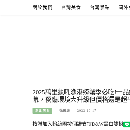
Skip
關於我們
台灣美食
台灣景點
國外
to
content
2025萬里龜吼漁港螃蟹季必吃!
幕，餐廳環境大升級但價格還是超
徐威廉
2022-10-17
新北-美食
按讚加入粉絲團
按個讚支持D&W黑白雙搭