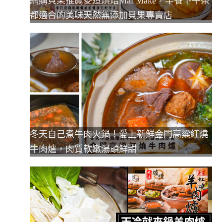
網購貝果推薦麥造烘焙Mai Make，早餐下午茶
都適合的美味天然無添加貝果專賣店
冬天自己煮牛肉火鍋！愛上新鮮金門高粱紅燒
牛肉爐，肉質軟嫩湯頭鮮甜