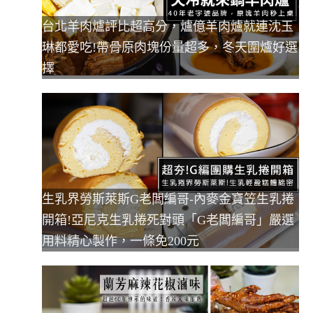
台北羊肉爐評比超高分，爐億羊肉爐就連沈玉
琳都愛吃!帶骨原肉塊份量超多，冬天圍爐好選
擇
生乳界勞斯萊斯G老闆編哥-內麥金寶笠生乳捲
開箱!亞尼克生乳捲死對頭「G老闆編哥」嚴選
用料精心製作，一條免200元