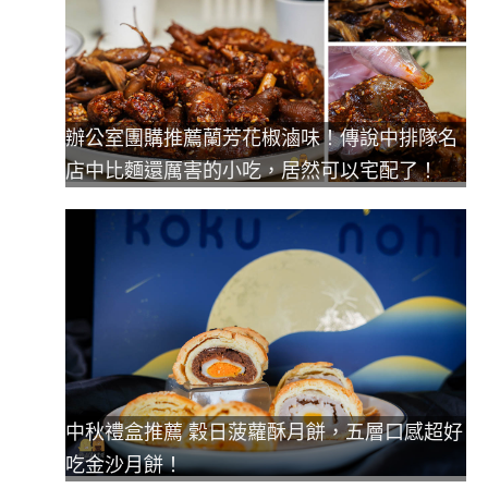
辦公室團購推薦蘭芳花椒滷味！傳說中排隊名
店中比麵還厲害的小吃，居然可以宅配了！
中秋禮盒推薦 穀日菠蘿酥月餅，五層口感超好
吃金沙月餅！