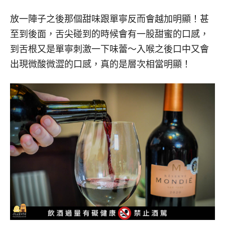
放一陣子之後那個甜味跟單寧反而會越加明顯！甚
至到後面，舌尖碰到的時候會有一股甜蜜的口感，
到舌根又是單寧刺激一下味蕾～入喉之後口中又會
出現微酸微澀的口感，真的是層次相當明顯！