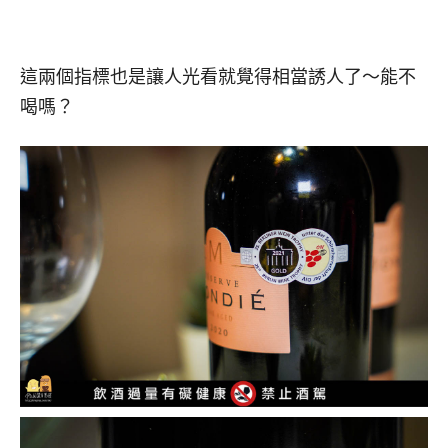
這兩個指標也是讓人光看就覺得相當誘人了～能不
喝嗎？