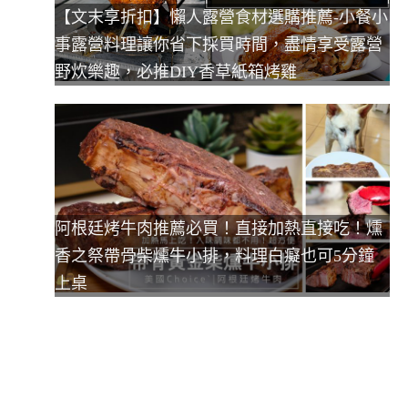
【文末享折扣】懶人露營食材選購推薦-小餐小
事露營料理讓你省下採買時間，盡情享受露營
野炊樂趣，必推DIY香草紙箱烤雞
阿根廷烤牛肉推薦必買！直接加熱直接吃！燻
香之祭帶骨柴燻牛小排，料理白癡也可5分鐘
上桌