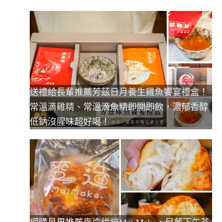
送禮給長輩推薦芳茲日月養生雞魚饗宴禮盒！
常溫滴雞精、常溫滴魚精即開即飲，濃郁香醇
低鈉沒腥味超好喝！