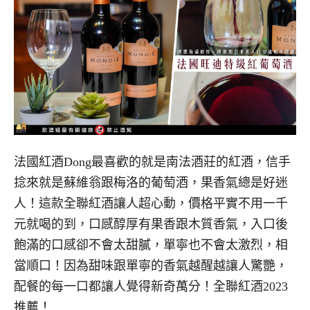
法國紅酒Dong最喜歡的就是南法酒莊的紅酒，信手
捻來就是蘇維翁跟梅洛的葡萄酒，果香氣總是好迷
人！這款全聯紅酒讓人超心動，價格平實不用一千
元就喝的到，口感醇厚有果香跟木質香氣，入口後
飽滿的口感卻不會太甜膩，單寧也不會太激烈，相
當順口！因為甜味跟單寧的香氣越醒越讓人驚艷，
配餐的每一口都讓人覺得新奇萬分！全聯紅酒2023
推薦！