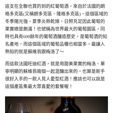
這支在全聯也買的到的紅葡萄酒，來自於法國的朗
格多克區(又稱朗多克區、隆格多克區)，這個區域的
冬季陽光強、夏季炎熱乾燥，日照充足因此葡萄的
果實總是飽滿！也號稱為世界最大的葡萄園區，同
時也具有600餘年的葡萄酒釀造歷史，是葡萄酒的知
名產地，而這個區域的葡萄品種也相當多，最讓人
熟知的就是蘇維翁跟梅洛了～
而這款法國旺迪紅酒，就是用甜美果實的梅洛、單
寧明顯的蘇維翁兩個一起混釀出來的，也算是新手
很好入手的一款人見人愛型紅酒！應該也可以說是
這個產區集最大眾喜愛的套餐喔！