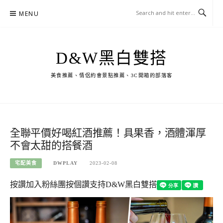
Skip
MENU
to
content
D&W黑白雙搭
美食推薦、情侶約會景點推薦、3C開箱的部落客
全聯平價好喝紅酒推薦！具果香，酒體渾厚
不會太甜的搭餐酒
宅配美食
DWPLAY
2023-02-08
按讚加入粉絲團
按個讚支持D&W黑白雙搭