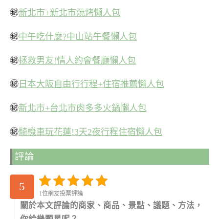
㊙
新北市+新北市燒烤懶人包
㊙
中午吃什麼?中山站午餐懶人包
㊙
拯救男友!情人約會餐廳懶人包
㊙
日本大阪自由行行程+住宿推薦懶人包
㊙
新北市+台北市肉多多火鍋懶人包
㊙
騎機車玩花蓮!3天2夜行程住宿懶人包
評論
5
1位網友投票評論
關於本文評論的商家、商品、景點、議題、方法，