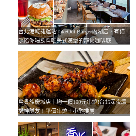
台北港墘捷運站TakeOut Burger內湖店，有貓
咪陪你喝飲料吃美式漢堡的寵物咖啡廳
鳥貴族慶城店｜均一價100元串燒!台北深夜續
攤神隊友！平價串燒＋小酌推薦