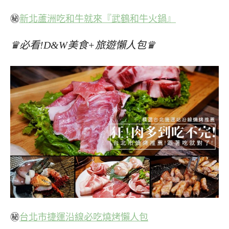
㊙
新北蘆洲吃和牛就來『武鶴和牛火鍋』
♛必看!D&W美食+旅遊懶人包♛
㊙
台北市捷運沿線必吃燒烤懶人包