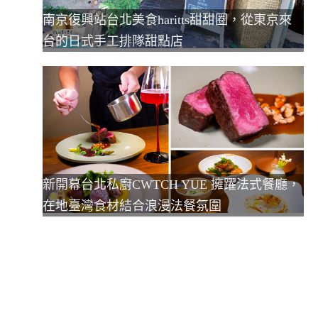
南京復興站台北美食haritts甜甜圈，從東京來
台的日式手工排隊甜點店
新開幕台北私廚CWTCH YUE 擁躍法式餐廳，
在地臺灣食材結合浪漫法餐氛圍