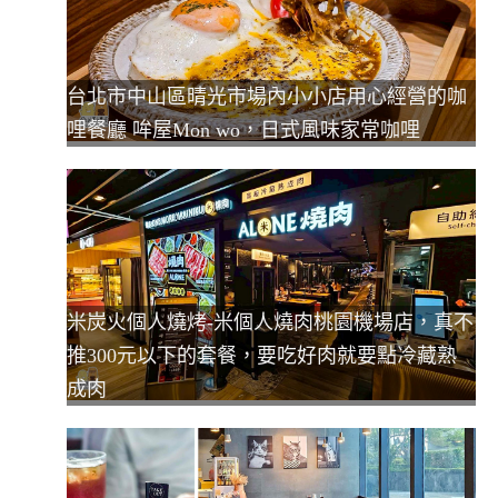
台北市中山區晴光市場內小小店用心經營的咖
哩餐廳 哞屋Mon wo，日式風味家常咖哩
米炭火個人燒烤-米個人燒肉桃園機場店，真不
推300元以下的套餐，要吃好肉就要點冷藏熟
成肉