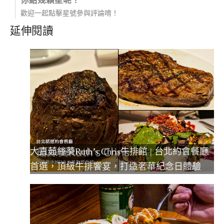
你給幾顆星呢？
歡迎一起點擊星號參與評論唷！
延伸閱讀
大直茹絲葵Ruth’s Chris牛排館 | 台北約會餐廳
首選，頂級牛排饗宴，打造奢華紀念日體驗