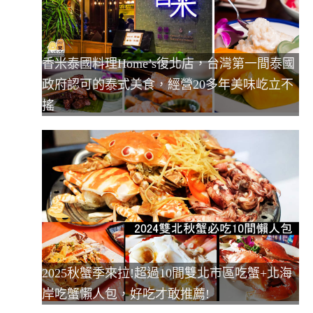
香米泰國料理Home’s復北店，台灣第一間泰國
政府認可的泰式美食，經營20多年美味屹立不
搖
2025秋蟹季來拉!超過10間雙北市區吃蟹+北海
岸吃蟹懶人包，好吃才敢推薦!