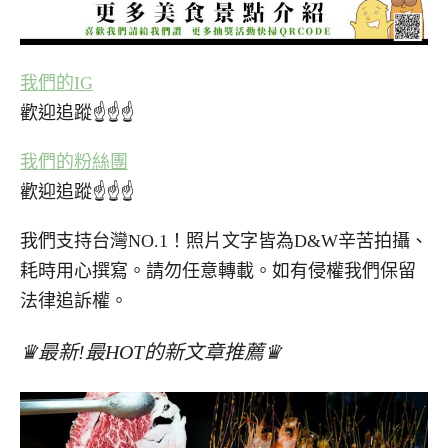
我們的IG
歡迎追蹤☝☝☝
我們的粉絲團
歡迎追蹤☝☝☝
我們支持台灣NO.1！照片文字皆為D&W辛苦拍攝、
耗時用心撰寫。請勿任意轉載。如有侵權我們保留
法律追訴權。
♛最新!最HOT的新文章推薦♛