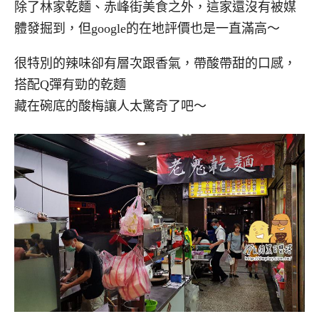
除了林家乾麵、赤峰街美食之外，這家還沒有被媒
體發掘到，但google的在地評價也是一直滿高～
很特別的辣味卻有層次跟香氣，帶酸帶甜的口感，
搭配Q彈有勁的乾麵
藏在碗底的酸梅讓人太驚奇了吧～