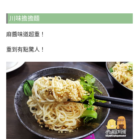
川味擔擔麵
麻醬味道超重！
重到有點驚人！