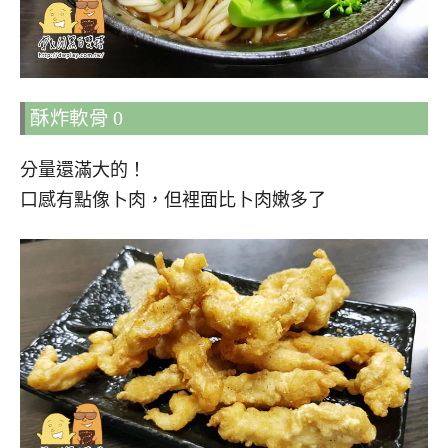
酥炸軟骨 0
分量還滿大的！
口感有點像卜肉，但裡面比卜肉嫩多了