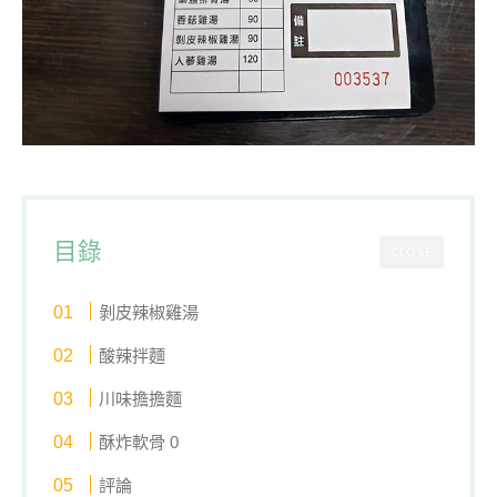
目錄
CLOSE
剝皮辣椒雞湯
酸辣拌麵
川味擔擔麵
酥炸軟骨 0
評論