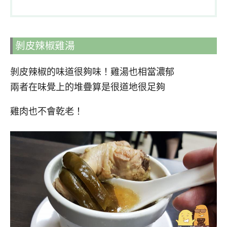
剝皮辣椒雞湯
剝皮辣椒的味道很夠味！雞湯也相當濃郁
兩者在味覺上的堆疊算是很道地很足夠
雞肉也不會乾老！