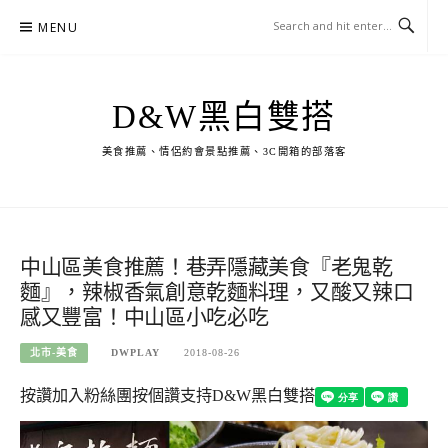
Skip
MENU
to
content
D&W黑白雙搭
美食推薦、情侶約會景點推薦、3C開箱的部落客
中山區美食推薦！巷弄隱藏美食『老鬼乾
麵』，辣椒香氣創意乾麵料理，又酸又辣口
感又豐富！中山區小吃必吃
北市-美食
DWPLAY
2018-08-26
按讚加入粉絲團
按個讚支持D&W黑白雙搭