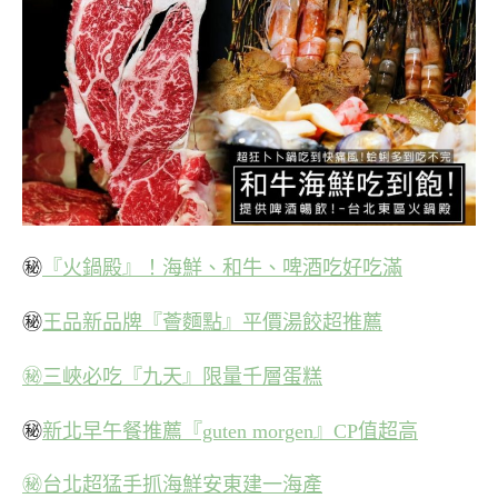
㊙
『火鍋殿』！海鮮、和牛、啤酒吃好吃滿
㊙
王品新品牌『薈麵點』平價湯餃超推薦
㊙三峽必吃『九天』限量千層蛋糕
㊙
新北早午餐推薦『guten morgen』CP值超高
㊙台北超猛手抓海鮮安東建一海產