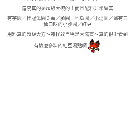
這碗真的是超級大碗的！而且配料非常豐富
有芋園／桂冠湯圓３顆／脆圓／地瓜圓／小湯圓／還有三
種口味的小脆圓／紅豆
用料真的超級大方～難怪敢自稱是大滿貫～真的很少看到
有這麼多料的紅豆湯點啊