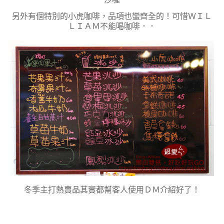
另外有個特別的小虎咖啡，品項也蠻齊全的！可惜ＷＩＬ
ＬＩＡＭ不能喝咖啡．．
冬季主打熱賣品其實都幫客人使用ＤＭ介紹好了！