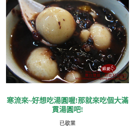
寒流來~好想吃湯圓喔!那就來吃個大滿
貫湯圓吧!
已歇業