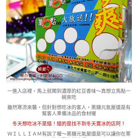
一進入店裡，馬上就聞到濃厚的紅豆香味～真想立馬點一
碗來吃
雖然寒流來襲，但針對想吃冰的客人，黑糖元氣屋還是有
幫客人準備冰品的食材喔
冬天想吃冰不是錯！錯的是找不到冬天賣冰的店阿！
ＷＩＬＬＩＡＭ有說了喔～黑糖元氣屋還是可以讓你在寒