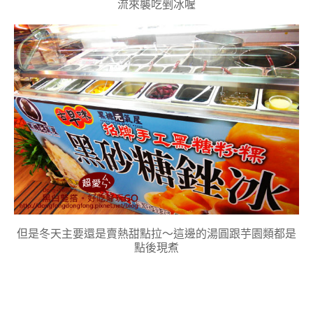
流來襲吃剉冰喔
但是冬天主要還是賣熱甜點拉～這邊的湯圓跟芋園類都是
點後現煮