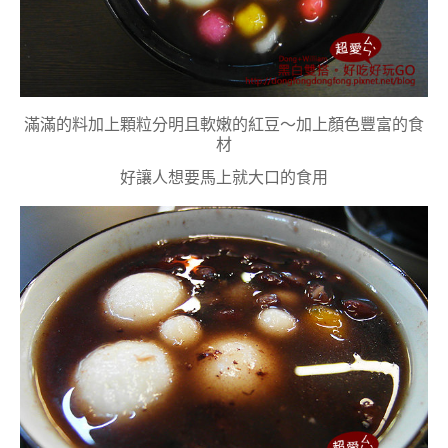
滿滿的料加上顆粒分明且軟嫩的紅豆～加上顏色豐富的食
材
好讓人想要馬上就大口的食用