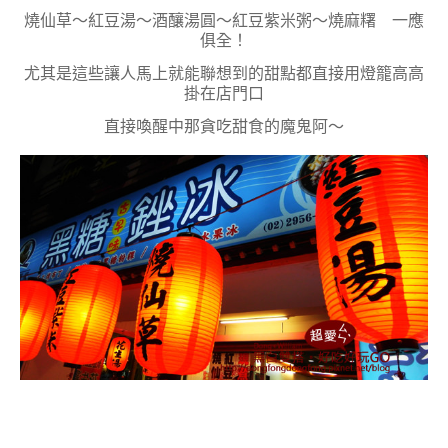
燒仙草～紅豆湯～酒釀湯圓～紅豆紫米粥～燒麻糬 一應
俱全！
尤其是這些讓人馬上就能聯想到的甜點都直接用燈籠高高
掛在店門口
直接喚醒中那貪吃甜食的魔鬼阿～