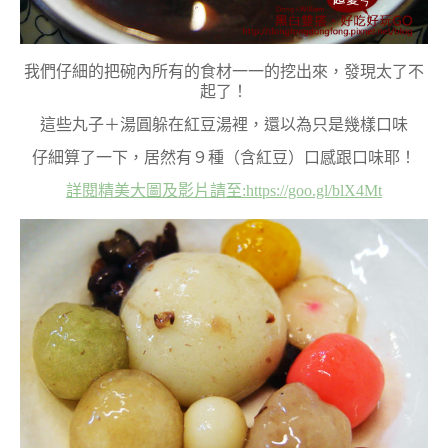
我們仔細的把碗內所有的食材一一的挖出來，發現太了不
起了！
這些丸子＋湯圓躲在紅豆湯裡，還以為只是幾樣口味
仔細算了一下，居然有９種（含紅豆）口感跟口味耶！
詳閱精美大圖及影片請至:https://goo.gl/blX4Mt