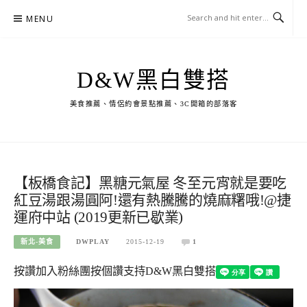
Skip
MENU
to
content
D&W黑白雙搭
美食推薦、情侶約會景點推薦、3C開箱的部落客
【板橋食記】黑糖元氣屋 冬至元宵就是要吃
紅豆湯跟湯圓阿!還有熱騰騰的燒麻糬哦!@捷
運府中站 (2019更新已歇業)
新北-美食
DWPLAY
2015-12-19
1
按讚加入粉絲團
按個讚支持D&W黑白雙搭