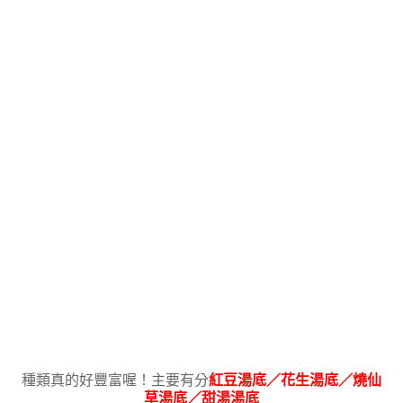
種類真的好豐富喔！主要有分
紅豆湯底／花生湯底／燒仙
草湯底／甜湯湯底