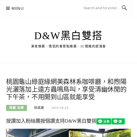
Skip
MENU
to
content
D&W黑白雙搭
美食推薦、情侶約會景點推薦、3C開箱的部落客
桃園龜山綠庭緣網美森林系咖啡廳，和煦陽
光灑落加上遠方蟲鳴鳥叫，享受清幽休閒的
下午茶，不用開到山區就能享受
桃園-玩樂
徐威廉
2023-10-23
按讚加入粉絲團
按個讚支持D&W黑白雙搭