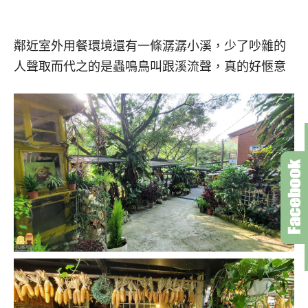
鄰近室外用餐環境還有一條潺潺小溪，少了吵雜的
人聲取而代之的是蟲鳴鳥叫跟溪流聲，真的好愜意