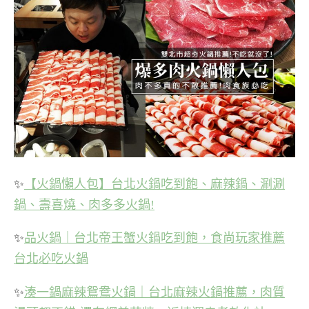
✨
【火鍋懶人包】台北火鍋吃到飽、麻辣鍋、涮涮
鍋、壽喜燒、肉多多火鍋!
✨
品火鍋｜台北帝王蟹火鍋吃到飽，食尚玩家推薦
台北必吃火鍋
✨
湊一鍋麻辣鴛鴦火鍋｜台北麻辣火鍋推薦，肉質