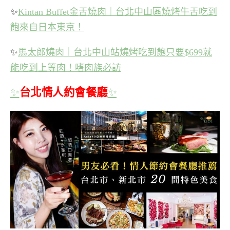
✨
Kintan Buffet金舌燒肉｜台北中山區燒烤牛舌吃到
飽來自日本東京！
✨
馬太郎燒肉｜台北中山站燒烤吃到飽只要$699就
能吃到上等肉！嗜肉族必訪
✨
台北情人約會餐廳
✨