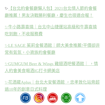
✨
【台北約會餐廳懶人包】2021台北情人節約會餐
廳推薦！男友決戰勝利餐廳，慶生也很適合喔！
✨
牛小路壽喜燒｜台北中山捷運站高級和牛壽喜燒
吃到飽，不收服務費
✨
LE SAGE 茱莉金餐酒館｜師大美食推薦!平價卻非
常有氣氛，小資族約會餐廳
✨
GUMGUM Beer & Wings 雞翅酒吧餐酒館｜ ，情
人約會美食喝酒IG打卡網美店
✨
花酒蔵Aplus｜台北大安餐酒館 ，忠孝敦化站旁超
過10年的創意日式料理