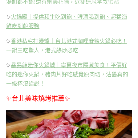
湯頭都不錯!還有網美花牆，近捷運忠孝敦化站
✨
火鍋殿｜提供和牛吃到飽、啤酒喝到飽、超猛海
鮮吃到飽服務
✨
香港私宅打邊爐｜台北港式咖哩麻辣火鍋必吃！
一鍋三吃驚人，港式熱炒必吃
✨
暴暴龍迷你火鍋城｜寧夏夜市隱藏美食！平價好
吃的迷你火鍋，豬肉片好吃感覺原肉切，沾醬真的
一級棒沒話說！
✨台北美味燒烤推薦✨