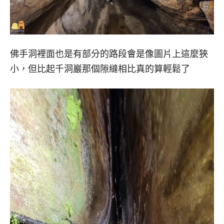
佛手洞裡面也是有部分的路段會是像圖片上這麼狹
小，但比起千洞巖那個隙縫相比真的算輕鬆了