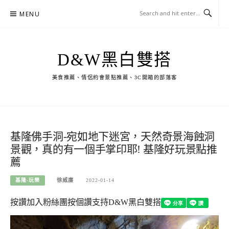
Skip
MENU
to
content
D&W黑白雙搭
美食推薦、情侶約會景點推薦、3C開箱的部落客
基隆佛手洞-宛如地下迷宮，天然奇景海蝕洞
景觀，真的有一個手掌印耶! 基隆好玩景點推
薦
基隆-玩樂
徐威廉
2022-01-14
按讚加入粉絲團
按個讚支持D&W黑白雙搭