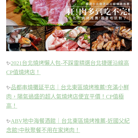
✨
2021台北燒烤懶人包-不踩雷精選台北捷運沿線高
CP值燒烤店！
✨
品都串燒攤延平店｜台北東區燒烤推薦!充滿小鮮
肉，陽氣過盛的超人氣燒烤店便宜平價！CP值極
高！
✨
ABV地中海餐酒館｜台北東區燒烤推薦-近國父紀
念館!中秋聚餐不用在家烤肉！