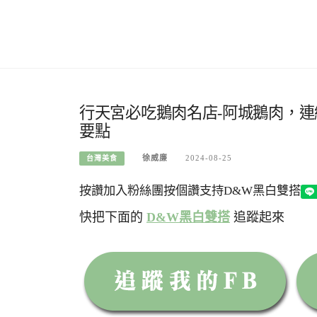
行天宮必吃鵝肉名店-阿城鵝肉，
要點
徐威廉
2024-08-25
台灣美食
按讚加入粉絲團
按個讚支持D&W黑白雙搭
快把下面的
D&W黑白雙搭
追蹤起來