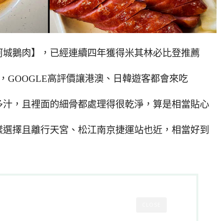
阿城鵝肉】，已經連續四年獲得米其林必比登推薦
，GOOGLE高評價讓港澳、日韓遊客都會來吃
多汁，且裡面的細骨都處理得很乾淨，算是相當貼心
樣選擇且離行天宮、松江南京捷運站也近，相當好到
CLOSE