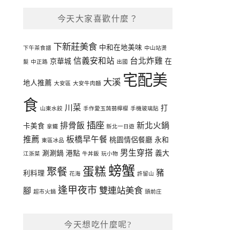
今天大家喜歡什麼？
下新莊美食
中和在地美味
下午茶食譜
中山站燙
信義安和站
台北炸雞
京華城
在
髮
中正路
出國
宅配美
大溪
地人推薦
大安區
大安牛肉麵
食
川菜
打
山東水餃
手作愛玉蒟蒻檸檬
手機玻璃貼
插座
排骨飯
新北火鍋
卡美食
拿鐵
新北一日遊
推薦
板橋早午餐
桃園情侶餐廳
永和
東區冰品
男生穿搭
涮涮鍋
港點
義大
江浙菜
牛丼飯
玩小物
螃蟹
蛋糕
聚餐
豬
利料理
花海
許留山
逢甲夜市
雙連站美食
腳
超市火鍋
頭前庄
今天想吃什麼呢?