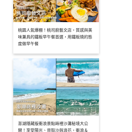
桃園人氣爆棚！桃司廚藝文店，質感與美
味兼具的鐵板早午餐首選，用鐵板燒的態
度做早午餐
澎湖隱藏版衝浪景點嵵裡沙灘秘境大公
開！享受陽光、貝殼沙與浪花，衝浪＆