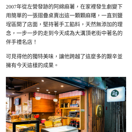
2007年從左營發跡的阿綿麻薯，在家裡發生劇變下
用簡單的一張摺疊桌賣出這一顆顆麻糬，一直到鹽
埕區開了店面，堅持著手工餡料，天然無添加的理
念，一步一步的走到今天成為大溝頂老街中著名的
伴手禮名店！
可見得他的獨特美味，讓他跨越了這麼多的艱辛並
擁有今天這樣的成果。