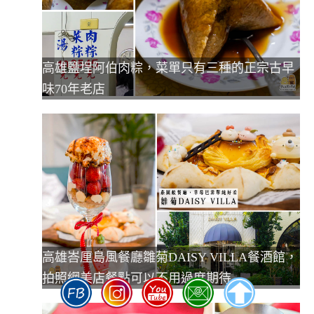
高雄鹽埕阿伯肉粽，菜單只有三種的正宗古早
味70年老店
高雄峇厘島風餐廳雛菊DAISY VILLA餐酒館，
拍照網美店餐點可以不用過度期待