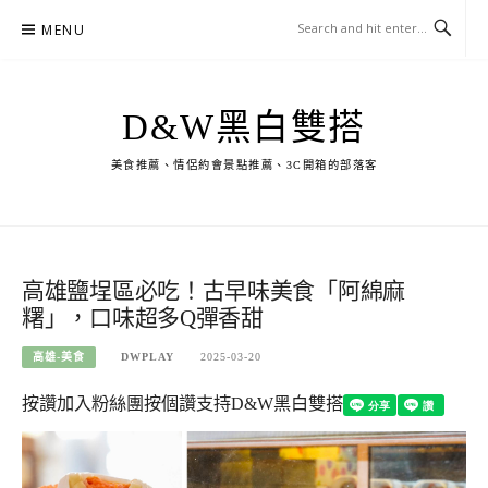
Skip
MENU
to
content
D&W黑白雙搭
美食推薦、情侶約會景點推薦、3C開箱的部落客
高雄鹽埕區必吃！古早味美食「阿綿麻
糬」，口味超多Q彈香甜
高雄-美食
DWPLAY
2025-03-20
按讚加入粉絲團
按個讚支持D&W黑白雙搭