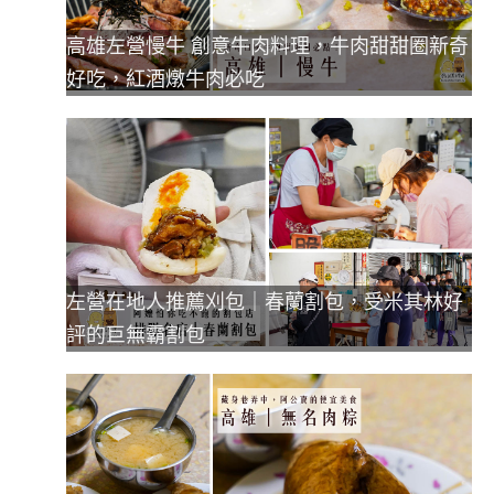
高雄左營慢牛 創意牛肉料理，牛肉甜甜圈新奇
好吃，紅酒燉牛肉必吃
左營在地人推薦刈包｜春蘭割包，受米其林好
評的巨無霸割包