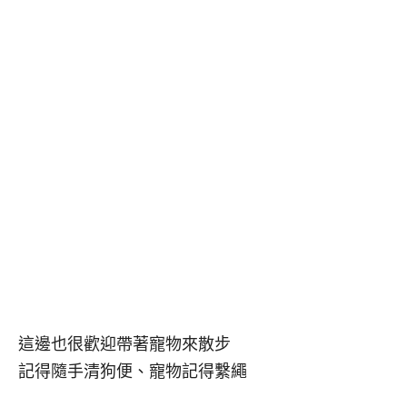
這邊也很歡迎帶著寵物來散步
記得隨手清狗便、寵物記得繫繩