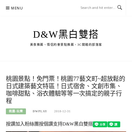
Skip
MENU
to
content
D&W黑白雙搭
美食推薦、情侶約會景點推薦、3C開箱的部落客
桃園景點！免門票！桃園77藝文町~超放鬆的
日式建築藝文特區！日式宿舍、文創市集、
咖啡甜點、浴衣體驗等等一次搞定的親子行
程
桃園-玩樂
DWPLAY
2018-12-31
按讚加入粉絲團
按個讚支持D&W黑白雙搭