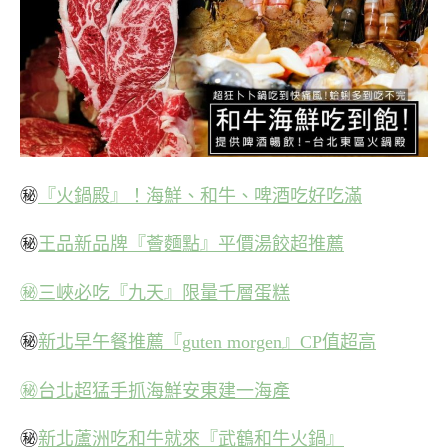
㊙
『火鍋殿』！海鮮、和牛、啤酒吃好吃滿
㊙
王品新品牌『薈麵點』平價湯餃超推薦
㊙三峽必吃『九天』限量千層蛋糕
㊙
新北早午餐推薦『guten morgen』CP值超高
㊙台北超猛手抓海鮮安東建一海產
㊙
新北蘆洲吃和牛就來『武鶴和牛火鍋』