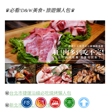
♛必看!D&W美食+旅遊懶人包♛
㊙
台北市捷運沿線必吃燒烤懶人包
㊙
新北市+新北市燒烤懶人包