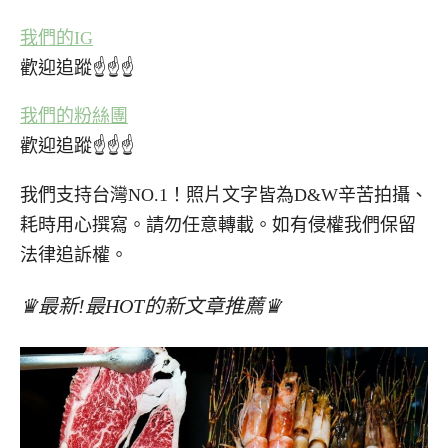
我們的IG
歡迎追蹤☝☝☝
我們的粉絲團
歡迎追蹤☝☝☝
我們支持台灣NO.1！照片文字皆為D&W辛苦拍攝、
耗時用心撰寫。請勿任意轉載。如有侵權我們保留
法律追訴權。
♛最新!最HOT的新文章推薦♛