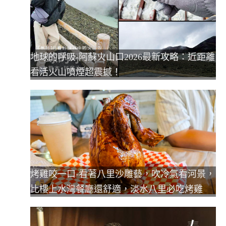
地球的呼吸-阿蘇火山口2026最新攻略：近距離
看活火山噴煙超震撼！
烤雞咬一口-看著八里沙雕藝，吹冷氣看河景，
比樓上水灣餐廳還舒適，淡水八里必吃烤雞