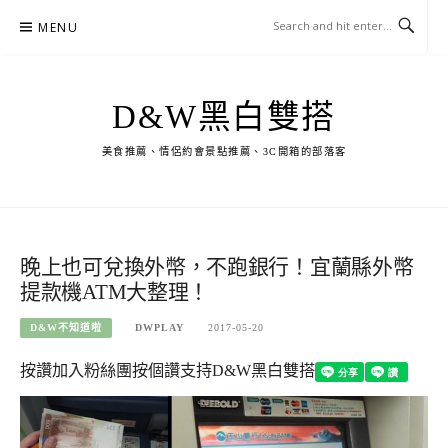
Skip
MENU
to
content
D&W黑白雙搭
美食推薦、情侶約會景點推薦、3C開箱的部落客
晚上也可兌換外幣，不跑銀行！宜蘭縣外幣
提款機ATM大整理！
D&W不知道啦
DWPLAY
2017-05-20
按讚加入粉絲團
按個讚支持D&W黑白雙搭