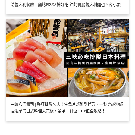
請義大利餐廳，窯烤PIZZA神好吃!油封鴨腿義大利麵也不容小覷
三峽八條壽司 | 爆紅排隊名店！生魚片新鮮到掉淚，一秒穿越沖繩
居酒屋的日式料理天花板，菜單、訂位、CP值全攻略！