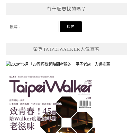
有什麼想找的嗎？
搜
尋
關
鍵
榮登TAIPEIWALKER人氣窩客
字: