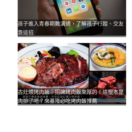
孩子進入青春期難溝通，了解孩子行蹤、交友
靠這招
古灶煨烤肉飯｜招牌烤肉飯來厚的！這根本是
肉排了吧？來基隆必吃烤肉飯推薦