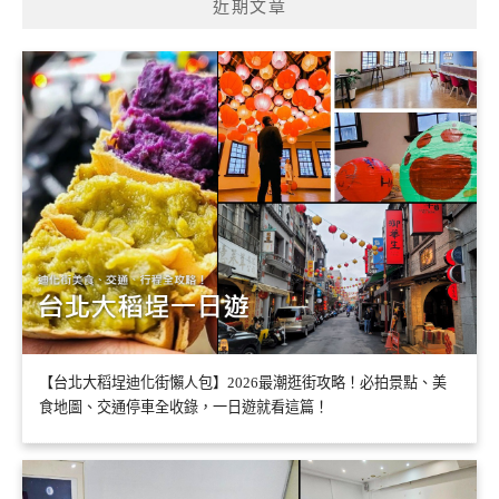
近期文章
【台北大稻埕迪化街懶人包】2026最潮逛街攻略！必拍景點、美
食地圖、交通停車全收錄，一日遊就看這篇！