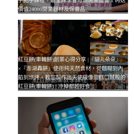
手把手課程，這堂課學會可頒開業證書！再送
價值24000開業器材及保養品
紅豆餅(車輪餅)創業心得分享 |『貓ㄦ朵朵』
×『澎湖轟餅』使用純天然食材，從麵糊到內
餡到烘烤，教您製作出天使級像蛋糕口感般的
紅豆餅(車輪餅) | 冷掉都超好食