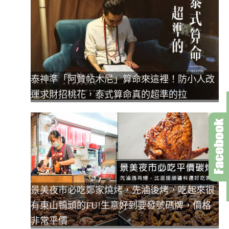
泰神準「阿贊帖木尼」算命來這裡！防小人改
運求財招桃花，泰式算命真的超準的拉
景美夜市必吃鄭家燒烤，先滷後烤，吃起來很
有東山鴨頭的FU!生意好到要發號碼牌，價格
非常平價