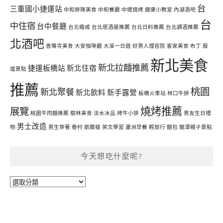
台
三重國小捷運站
中和排隊美食
中和餐廳
中壢燒烤
健康小教室
內湖酒吧
台
中住宿
台中餐廳
台北婚戒
台北居酒屋推薦
台北日料推薦
台北調酒推薦
北酒吧
善導寺美食
大安咖啡廳
大溪一日遊
好男人理容院
客家美食
布丁
廢
新北美食
新北拉麵推薦
捷運板橋站
新北住宿
墟景點
推薦
桃園
新北聚餐
新北飲料
新手露營
板橋火車站
林口牛排
燒烤推薦
展覽
桃園牛肉麵推薦
樹林美食
淡水冰品
烤牛小排
男友生日禮
男士改造
物
男生穿著
眷村
筋膜槍
英文學習
蘆洲早餐
輕旅行
麵包
龍潭親子景點
今天想吃什麼呢?
今
天
想
吃