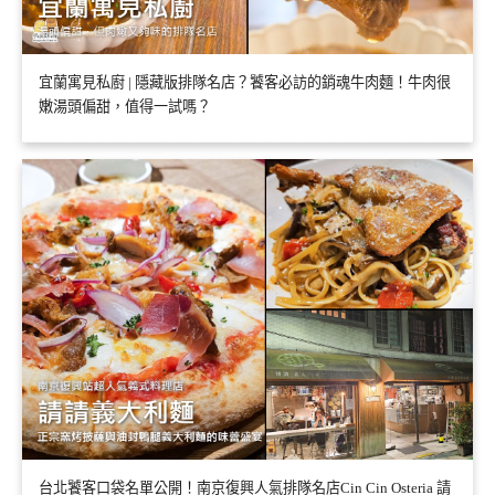
宜蘭寓見私廚 | 隱藏版排隊名店？饕客必訪的銷魂牛肉麵！牛肉很
嫩湯頭偏甜，值得一試嗎？
台北饕客口袋名單公開！南京復興人氣排隊名店Cin Cin Osteria 請