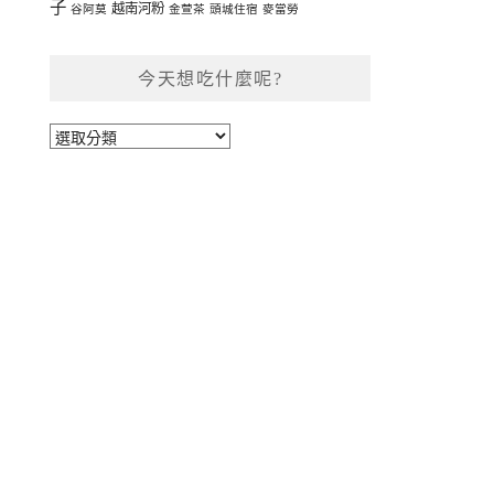
子
越南河粉
谷阿莫
金萱茶
頭城住宿
麥當勞
今天想吃什麼呢?
今
天
想
吃
什
麼
呢?