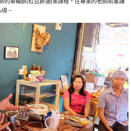
轟餅的車輪餅(紅豆餅)創業課程，在專業的老師前輩講
得 ~