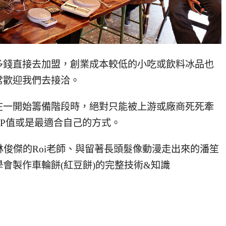
多錢直接去加盟，創業成本較低的小吃或飲料冰品也
常歡迎我們去接洽。
在一開始籌備階段時，絕對只能被上游或廠商死死牽
P值或是最適合自己的方式。
林俊傑的Roi老師、與留著長頭髮像動漫走出來的潘笙
會製作車輪餅(紅豆餅)的完整技術&知識