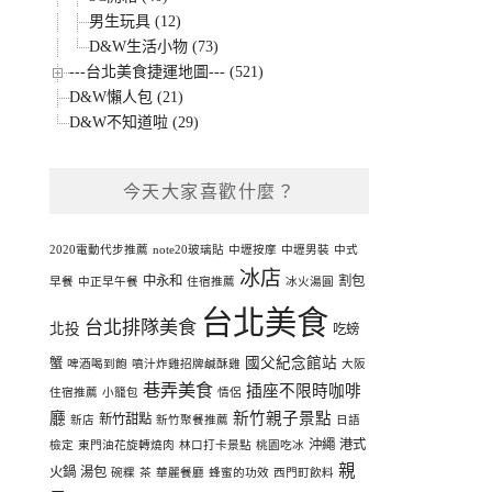
男生玩具 (12)
D&W生活小物 (73)
---台北美食捷運地圖--- (521)
D&W懶人包 (21)
D&W不知道啦 (29)
今天大家喜歡什麼？
2020電動代步推薦
note20玻璃貼
中壢按摩
中壢男裝
中式
冰店
中永和
割包
早餐
中正早午餐
住宿推薦
冰火湯圓
台北美食
台北排隊美食
北投
吃螃
國父紀念館站
蟹
啤酒喝到飽
噴汁炸雞招牌鹹酥雞
大阪
巷弄美食
插座不限時咖啡
住宿推薦
小籠包
情侶
廳
新竹親子景點
新竹甜點
新店
新竹聚餐推薦
日語
沖繩
港式
檢定
東門油花旋轉燒肉
林口打卡景點
桃園吃冰
親
火鍋
湯包
碗粿
茶
華麗餐廳
蜂蜜的功效
西門町飲料