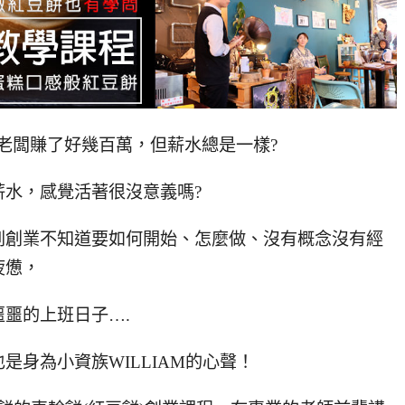
老闆賺了好幾百萬，但薪水總是一樣?
水，感覺活著很沒意義嗎?
到創業不知道要如何開始、怎麼做、沒有概念沒有經
疲憊，
噩的上班日子….
身為小資族WILLIAM的心聲！