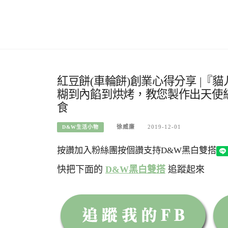
紅豆餅(車輪餅)創業心得分享 |
糊到內餡到烘烤，教您製作出天使級像
食
徐威廉
2019-12-01
D&W生活小物
按讚加入粉絲團
按個讚支持D&W黑白雙搭
快把下面的
D&W黑白雙搭
追蹤起來