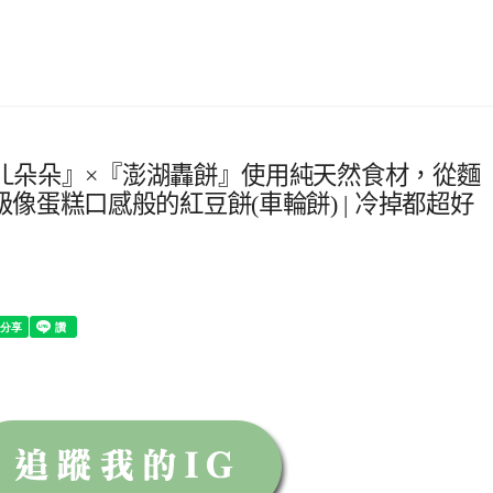
『貓ㄦ朵朵』×『澎湖轟餅』使用純天然食材，從麵
蛋糕口感般的紅豆餅(車輪餅) | 冷掉都超好