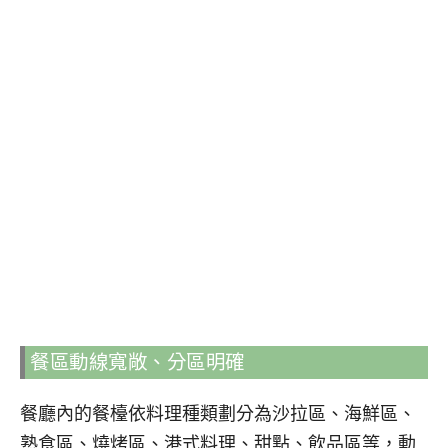
餐區動線寬敞、分區明確
餐廳內的餐檯依料理種類劃分為沙拉區、海鮮區、
熟食區、燒烤區、港式料理、甜點、飲品區等，動