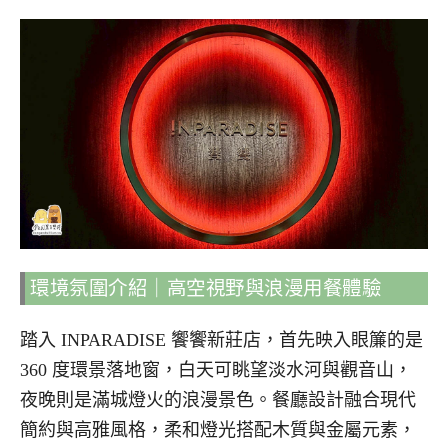
環境氛圍介紹｜高空視野與浪漫用餐體驗
踏入 INPARADISE 饗饗新莊店，首先映入眼簾的是
360 度環景落地窗，白天可眺望淡水河與觀音山，
夜晚則是滿城燈火的浪漫景色。餐廳設計融合現代
簡約與高雅風格，柔和燈光搭配木質與金屬元素，