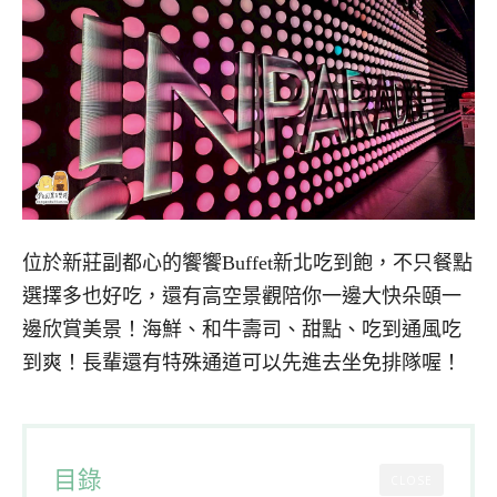
位於新莊副都心的饗饗Buffet新北吃到飽，不只餐點
選擇多也好吃，還有高空景觀陪你一邊大快朵頤一
邊欣賞美景！海鮮、和牛壽司、甜點、吃到通風吃
到爽！長輩還有特殊通道可以先進去坐免排隊喔！
目錄
CLOSE