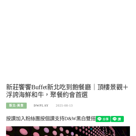
新莊饗饗Buffet新北吃到飽餐廳｜頂樓景觀＋
浮誇海鮮和牛，聚餐約會首選
新北-美食
DWPLAY
2025-08-13
按讚加入粉絲團
按個讚支持D&W黑白雙搭