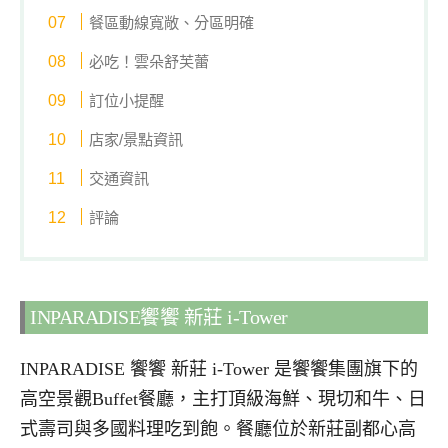
餐區動線寬敞、分區明確
必吃！雲朵舒芙蕾
訂位小提醒
店家/景點資訊
交通資訊
評論
INPARADISE饗饗 新莊 i-Tower
INPARADISE 饗饗 新莊 i-Tower 是饗饗集團旗下的
高空景觀Buffet餐廳，主打頂級海鮮、現切和牛、日
式壽司與多國料理吃到飽。餐廳位於新莊副都心高