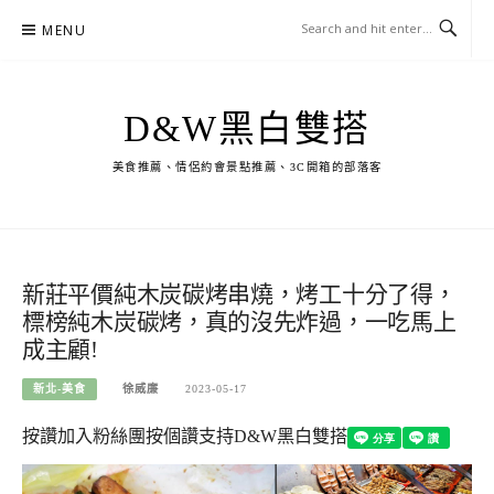
Skip
MENU
to
content
D&W黑白雙搭
美食推薦、情侶約會景點推薦、3C開箱的部落客
新莊平價純木炭碳烤串燒，烤工十分了得，
標榜純木炭碳烤，真的沒先炸過，一吃馬上
成主顧!
新北-美食
徐威廉
2023-05-17
按讚加入粉絲團
按個讚支持D&W黑白雙搭