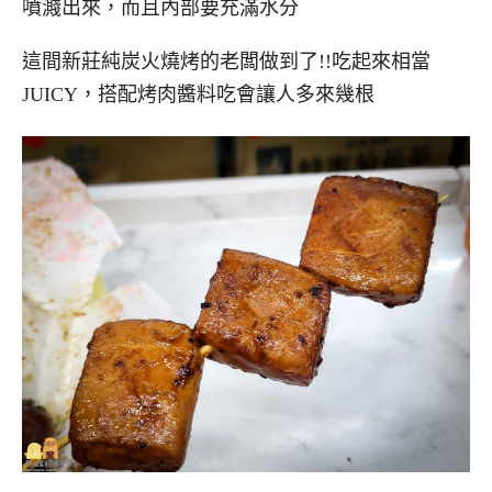
噴濺出來，而且內部要充滿水分
這間新莊純炭火燒烤的老闆做到了!!吃起來相當
JUICY，搭配烤肉醬料吃會讓人多來幾根