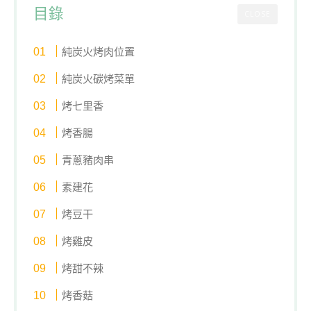
目錄
CLOSE
純炭火烤肉位置
純炭火碳烤菜單
烤七里香
烤香腸
青蔥豬肉串
素建花
烤豆干
烤雞皮
烤甜不辣
烤香菇