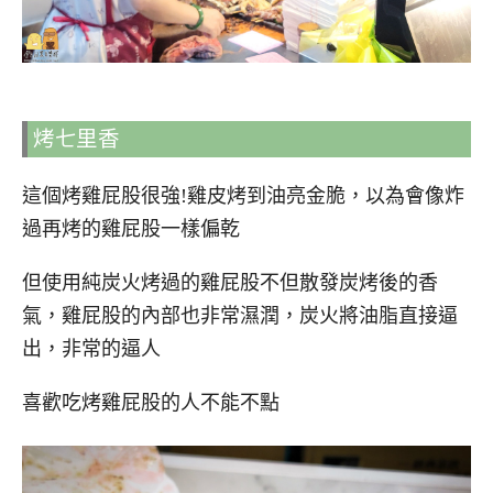
烤七里香
這個烤雞屁股很強!雞皮烤到油亮金脆，以為會像炸
過再烤的雞屁股一樣偏乾
但使用純炭火烤過的雞屁股不但散發炭烤後的香
氣，雞屁股的內部也非常濕潤，炭火將油脂直接逼
出，非常的逼人
喜歡吃烤雞屁股的人不能不點