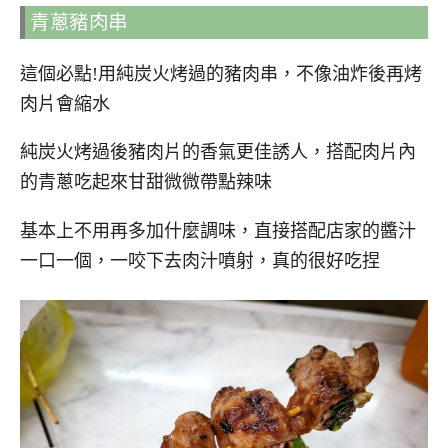
青蔥豬肉串
這個必點!用純炭火烤過的豬肉串，不像油炸後再烤
肉片會縮水
純炭火烤過後豬肉片的香氣更佳誘人，搭配肉片內
的青蔥吃起來甘甜微微帶點辣味
基本上不用再多加什麼調味，直接搭配店家的醬汁
一口一個，一咬下去肉汁噴射，真的很好吃捏