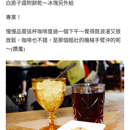
白房子還附餅乾～冰塊另外給
專業！
慢慢品嘗這杯咖啡度過一個下午～覺得既浪漫又很
放鬆，咖啡也不錯，是那個粗壯的機械手臂沖的呢
～(嬌羞)