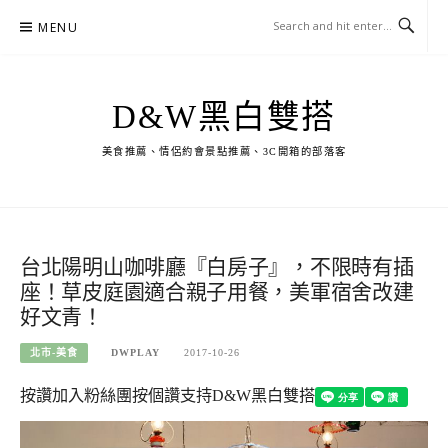
Skip
MENU
to
content
D&W黑白雙搭
美食推薦、情侶約會景點推薦、3C開箱的部落客
台北陽明山咖啡廳『白房子』，不限時有插
座！草皮庭園適合親子用餐，美軍宿舍改建
好文青！
北市-美食
DWPLAY
2017-10-26
按讚加入粉絲團
按個讚支持D&W黑白雙搭