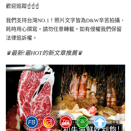
歡迎追蹤☝☝☝
我們支持台灣NO.1！照片文字皆為D&W辛苦拍攝、
耗時用心撰寫。請勿任意轉載。如有侵權我們保留
法律追訴權。
♛最新!最HOT的新文章推薦♛