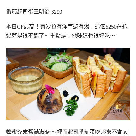
番茄起司蛋三明治 $250
本日CP最高！有沙拉有洋芋還有湯！這個$250在這
邊算是很不錯了～重點是！他味道也很好吃～
蜂蜜芥末醬滿滿der～裡面起司番茄蛋吃起來不會太