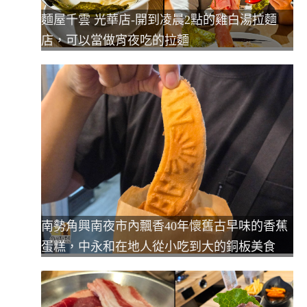
麵屋千雲 光華店-開到凌晨2點的雞白湯拉麵
店，可以當做宵夜吃的拉麵
南勢角興南夜市內飄香40年懷舊古早味的香蕉
蛋糕，中永和在地人從小吃到大的銅板美食