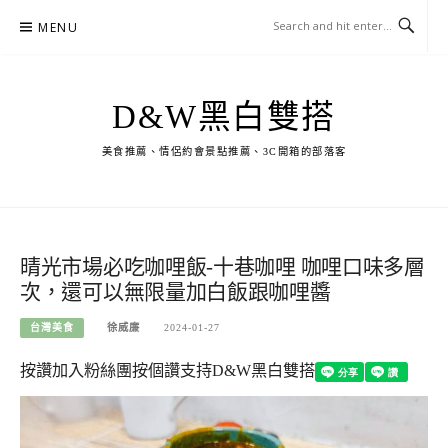
Skip
MENU
to
content
D&W黑白雙搭
美食推薦、情侶約會景點推薦、3C開箱的部落客
晴光市場必吃咖哩飯-十巷咖哩 咖哩口味多層
次，還可以無限量加白飯跟咖哩醬
台灣美食
徐威廉
2024-01-27
按讚加入粉絲團
按個讚支持D&W黑白雙搭