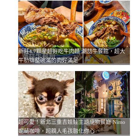
新莊4.7顆星超好吃牛肉麵 潮喆牛餐館，超大
牛肋排整碗滿的肉好滿足
超可愛！新北三重吉娃娃主題寵物餐廳 Nimo
妮萌咖啡，超親人毛孩融化你心