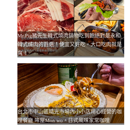
Mr.Pig豬先生韓式燒肉鍋物吃到飽絕對是永和
韓式燒肉的首選！便宜又好吃，大口吃肉就是
爽！
台北市中山區晴光市場內小小店用心經營的咖
哩餐廳 哞屋Mon wo，日式風味家常咖哩