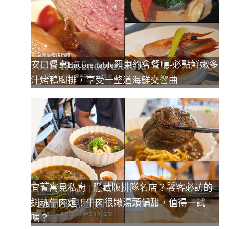
安口餐桌Encore.table羅東約會餐廳-必點鮮嫩多
汁烤鴨胸排，享受一整道海鮮交響曲
宜蘭寓見私廚 | 隱藏版排隊名店？饕客必訪的
銷魂牛肉麵！牛肉很嫩湯頭偏甜，值得一試
嗎？