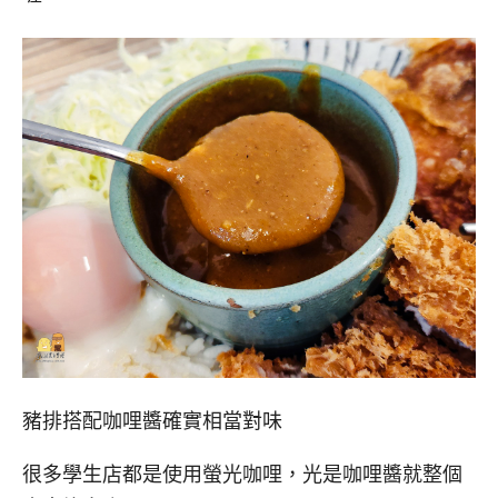
豬排搭配咖哩醬確實相當對味
很多學生店都是使用螢光咖哩，光是咖哩醬就整個