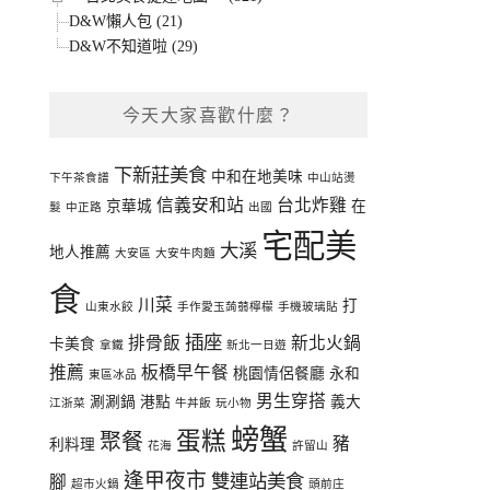
D&W懶人包 (21)
D&W不知道啦 (29)
今天大家喜歡什麼？
下新莊美食
中和在地美味
下午茶食譜
中山站燙
信義安和站
台北炸雞
京華城
在
髮
中正路
出國
宅配美
大溪
地人推薦
大安區
大安牛肉麵
食
川菜
打
山東水餃
手作愛玉蒟蒻檸檬
手機玻璃貼
插座
排骨飯
新北火鍋
卡美食
拿鐵
新北一日遊
推薦
板橋早午餐
桃園情侶餐廳
永和
東區冰品
男生穿搭
涮涮鍋
港點
義大
江浙菜
牛丼飯
玩小物
螃蟹
蛋糕
聚餐
豬
利料理
花海
許留山
逢甲夜市
雙連站美食
腳
超市火鍋
頭前庄