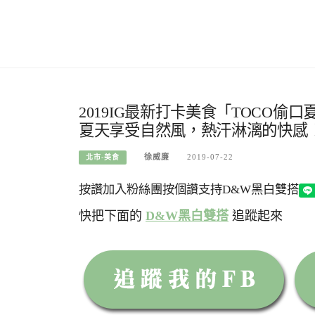
2019IG最新打卡美食「TOCO
夏天享受自然風，熱汗淋漓的快感！
徐威廉
2019-07-22
北市-美食
按讚加入粉絲團
按個讚支持D&W黑白雙搭
快把下面的
D&W黑白雙搭
追蹤起來