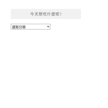
今天想吃什麼呢?
今
天
想
吃
什
麼
呢?