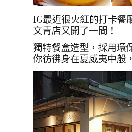
IG最近很火紅的打卡餐
文青店又開了一間！
獨特餐盒造型，採用環
你彷彿身在夏威夷中般