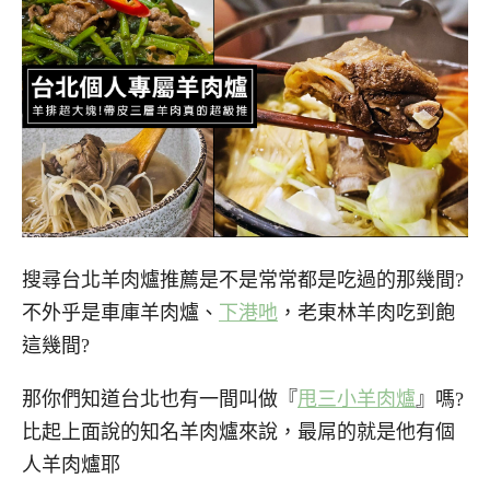
搜尋台北羊肉爐推薦是不是常常都是吃過的那幾間?
不外乎是車庫羊肉爐、
下港吔
，老東林羊肉吃到飽
這幾間?
那你們知道台北也有一間叫做『
甩三小羊肉爐
』嗎?
比起上面說的知名羊肉爐來說，最屌的就是他有個
人羊肉爐耶