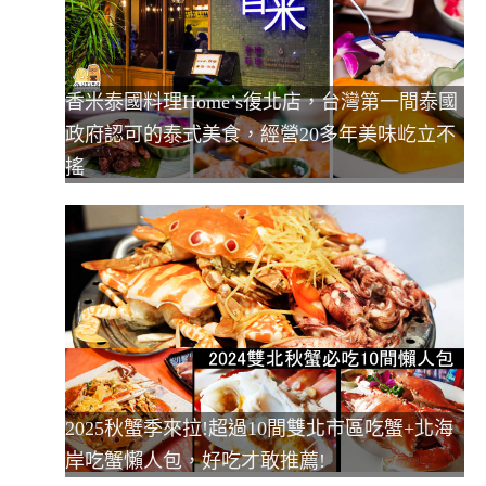
香米泰國料理Home’s復北店，台灣第一間泰國
政府認可的泰式美食，經營20多年美味屹立不
搖
2025秋蟹季來拉!超過10間雙北市區吃蟹+北海
岸吃蟹懶人包，好吃才敢推薦!