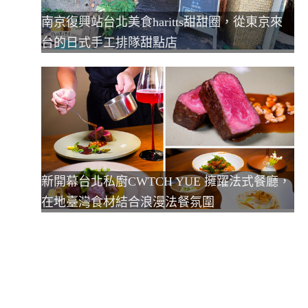
南京復興站台北美食haritts甜甜圈，從東京來
台的日式手工排隊甜點店
新開幕台北私廚CWTCH YUE 擁躍法式餐廳，
在地臺灣食材結合浪漫法餐氛圍