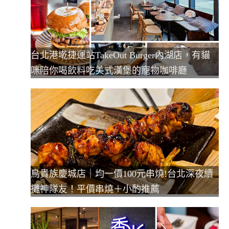
台北港墘捷運站TakeOut Burger內湖店，有貓
咪陪你喝飲料吃美式漢堡的寵物咖啡廳
鳥貴族慶城店｜均一價100元串燒!台北深夜續
攤神隊友！平價串燒＋小酌推薦