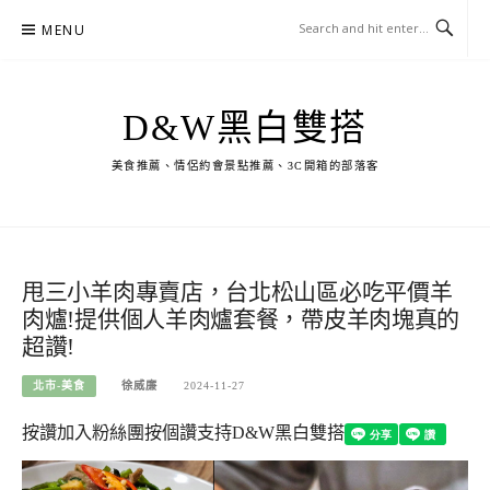
Skip
MENU
to
content
D&W黑白雙搭
美食推薦、情侶約會景點推薦、3C開箱的部落客
甩三小羊肉專賣店，台北松山區必吃平價羊
肉爐!提供個人羊肉爐套餐，帶皮羊肉塊真的
超讚!
北市-美食
徐威廉
2024-11-27
按讚加入粉絲團
按個讚支持D&W黑白雙搭