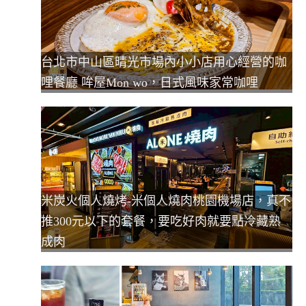
台北市中山區晴光市場內小小店用心經營的咖
哩餐廳 哞屋Mon wo，日式風味家常咖哩
米炭火個人燒烤-米個人燒肉桃園機場店，真不
推300元以下的套餐，要吃好肉就要點冷藏熟
成肉