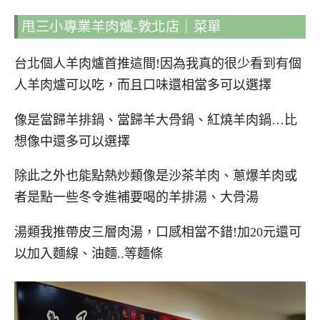
甩三小專業羊肉爐-敦北店｜菜單
台北個人羊肉爐首推這間!因為我真的很少看到有個
人羊肉爐可以吃，而且口味還相當多可以選擇
像是當歸羊排鍋、當歸羊大骨鍋、紅燒羊肉鍋…比
想像中還多可以選擇
除此之外也能點熱炒類像是沙茶羊肉、蔥爆羊肉或
者是點一些冬令進補要喝的羊排湯、大骨湯
湯類我推帶皮三層肉湯，口感相當不錯!加20元還可
以加入麵線、油麵..等麵條