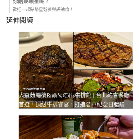
你給幾顆星呢？
歡迎一起點擊星號參與評論唷！
延伸閱讀
大直茹絲葵Ruth’s Chris牛排館 | 台北約會餐廳
首選，頂級牛排饗宴，打造奢華紀念日體驗