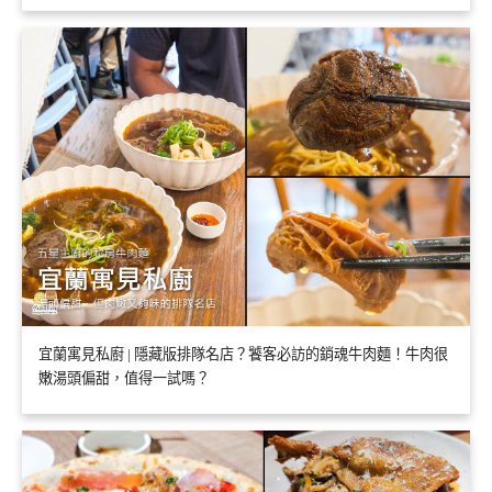
宜蘭寓見私廚 | 隱藏版排隊名店？饕客必訪的銷魂牛肉麵！牛肉很
嫩湯頭偏甜，值得一試嗎？