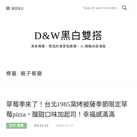
Skip
MENU
to
content
D&W黑白雙搭
美食推薦、情侶約會景點推薦、3C開箱的部落客
標籤:
親子餐廳
草莓季來了！台北1985窯烤披薩季節限定草
莓pizza，酸甜口味加起司！幸福感滿滿
北市-美食
DWPLAY
2023-12-27