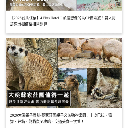
【2026台北住宿】4 Plus Hotel：顛覆想像的高CP值青旅！雙人房
舒適爆棚價格相當划算
2026大溪親子景點-蘇家莊園親子必訪動物樂園：卡皮巴拉、狐
獴、狸貓、龍貓鼠全攻略，交通美食一次看！