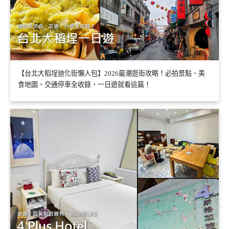
【台北大稻埕迪化街懶人包】2026最潮逛街攻略！必拍景點、美
食地圖、交通停車全收錄，一日遊就看這篇！