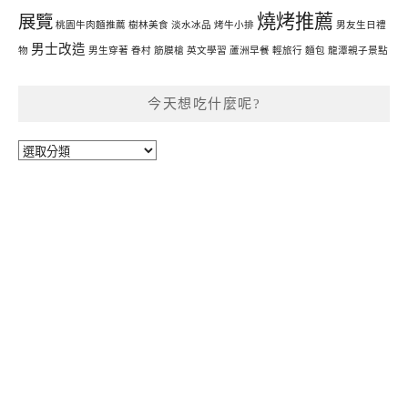
燒烤推薦
展覽
桃園牛肉麵推薦
樹林美食
淡水冰品
烤牛小排
男友生日禮
男士改造
物
男生穿著
眷村
筋膜槍
英文學習
蘆洲早餐
輕旅行
麵包
龍潭親子景點
今天想吃什麼呢?
今
天
想
吃
什
麼
呢?