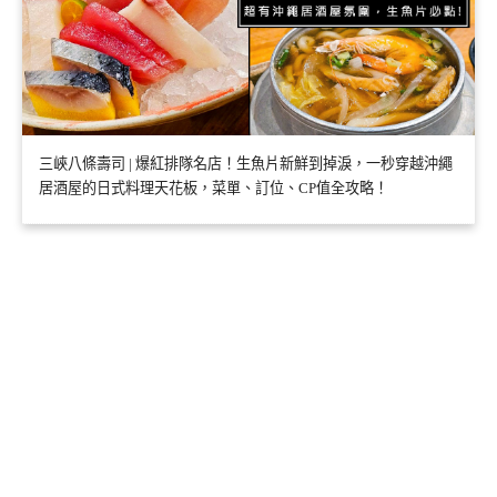
三峽八條壽司 | 爆紅排隊名店！生魚片新鮮到掉淚，一秒穿越沖繩
居酒屋的日式料理天花板，菜單、訂位、CP值全攻略！