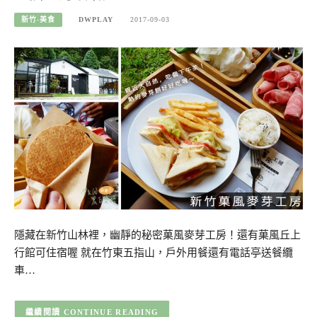
新竹-美食
DWPLAY
2017-09-03
隱藏在新竹山林裡，幽靜的秘密菓風麥芽工房！還有菓風丘上
行館可住宿喔 就在竹東五指山，戶外用餐還有電話亭送餐纜
車…
CONTINUE READING