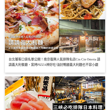
台北饕客口袋名單公開！南京復興人氣排隊名店Cin Cin Osteria 請
請義大利餐廳，窯烤PIZZA神好吃!油封鴨腿義大利麵也不容小覷