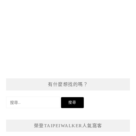
有什麼想找的嗎？
搜
尋
關
鍵
榮登TAIPEIWALKER人氣窩客
字: