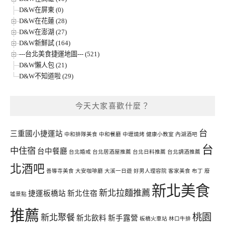
D&W在屏東 (0)
D&W在花蓮 (28)
D&W在澎湖 (27)
D&W新鮮試 (164)
---台北美食捷運地圖--- (521)
D&W懶人包 (21)
D&W不知道啦 (29)
今天大家喜歡什麼？
台
三重國小捷運站
中和排隊美食
中和餐廳
中壢燒烤
健康小教室
內湖酒吧
台
中住宿
台中餐廳
台北婚戒
台北居酒屋推薦
台北日料推薦
台北調酒推薦
北酒吧
善導寺美食
大安咖啡廳
大溪一日遊
好男人理容院
客家美食
布丁
廢
新北美食
新北拉麵推薦
捷運板橋站
新北住宿
墟景點
推薦
桃園
新北聚餐
新北飲料
新手露營
板橋火車站
林口牛排