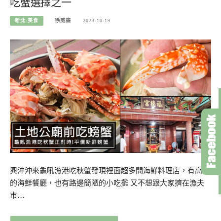
吃蟹選擇之一
新北-美食
徐威廉
2023-10-19
興沖沖來龜吼漁港吃秋蟹發現裡面超多間海鮮料理店，有高級
的海鮮餐廳，也有路邊簡陋的小吃攤 又不想跟大家擠在漁夫
市…