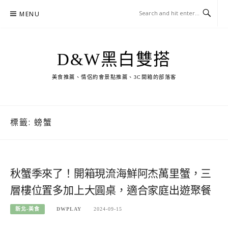
Skip
MENU
to
content
D&W黑白雙搭
美食推薦、情侶約會景點推薦、3C開箱的部落客
標籤:
螃蟹
秋蟹季來了！開箱現流海鮮阿杰萬里蟹，三
層樓位置多加上大圓桌，適合家庭出遊聚餐
新北-美食
DWPLAY
2024-09-15