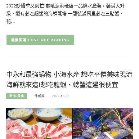
2022螃蟹季又到拉!龜吼漁港老店一品鮮水產裝，裝潢大升
級，還有必吃超猛的海鮮蒸塔 一籠裝滿萬里必吃三點蟹、
花…
CONTINUE READING
中永和最強鍋物-小海水產 想吃平價美味現流
海鮮就來這!想吃龍蝦、螃蟹這邊很便宜
新北-美食
徐威廉
2022-10-03