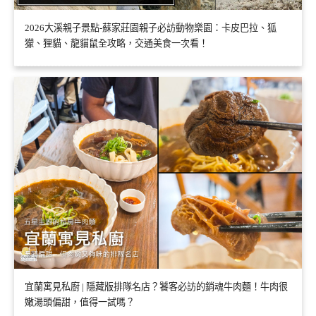
2026大溪親子景點-蘇家莊園親子必訪動物樂園：卡皮巴拉、狐
獴、狸貓、龍貓鼠全攻略，交通美食一次看！
宜蘭寓見私廚 | 隱藏版排隊名店？饕客必訪的銷魂牛肉麵！牛肉很
嫩湯頭偏甜，值得一試嗎？