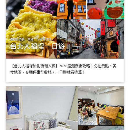
【台北大稻埕迪化街懶人包】2026最潮逛街攻略！必拍景點、美
食地圖、交通停車全收錄，一日遊就看這篇！