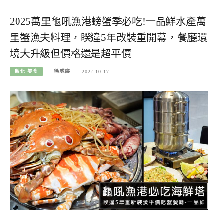
2025萬里龜吼漁港螃蟹季必吃!一品鮮水產萬
里蟹漁夫料理，睽違5年改裝重開幕，餐廳環
境大升級但價格還是超平價
新北-美食
徐威廉
2022-10-17