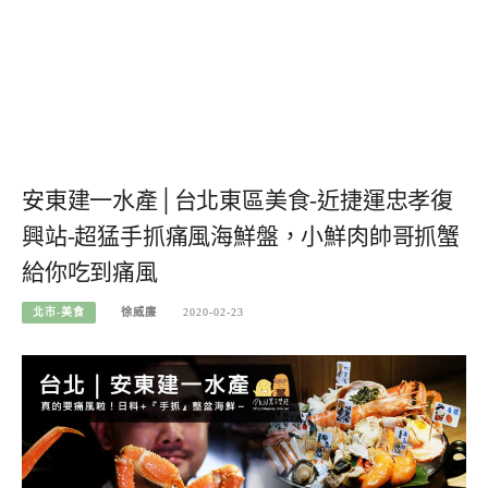
安東建一水產│台北東區美食-近捷運忠孝復
興站-超猛手抓痛風海鮮盤，小鮮肉帥哥抓蟹
給你吃到痛風
北市-美食
徐威廉
2020-02-23