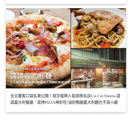
台北饕客口袋名單公開！南京復興人氣排隊名店Cin Cin Osteria 請
請義大利餐廳，窯烤PIZZA神好吃!油封鴨腿義大利麵也不容小覷