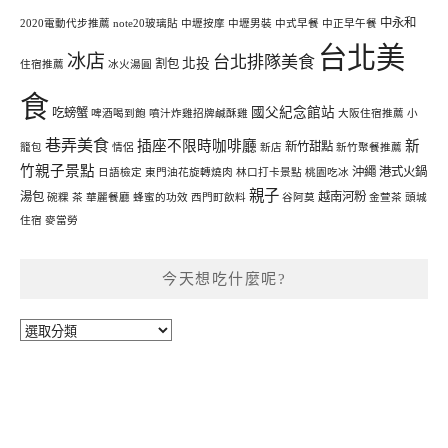
中永和
2020電動代步推薦
note20玻璃貼
中壢按摩
中壢男裝
中式早餐
中正早午餐
台北美
冰店
台北排隊美食
北投
割包
住宿推薦
冰火湯圓
食
國父紀念館站
吃螃蟹
啤酒喝到飽
噴汁炸雞招牌鹹酥雞
大阪住宿推薦
小
巷弄美食
插座不限時咖啡廳
新
新竹甜點
籠包
情侶
新店
新竹聚餐推薦
竹親子景點
沖繩
港式火鍋
日語檢定
東門油花旋轉燒肉
林口打卡景點
桃園吃冰
親子
湯包
越南河粉
碗粿
茶
華麗餐廳
蜂蜜的功效
西門町飲料
谷阿莫
金萱茶
頭城
住宿
麥當勞
今天想吃什麼呢?
今
天
想
吃
什
麼