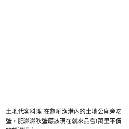
土地代客料理-在龜吼漁港內的土地公廟旁吃
蟹，肥滋滋秋蟹應該現在就來品嘗!萬里平價