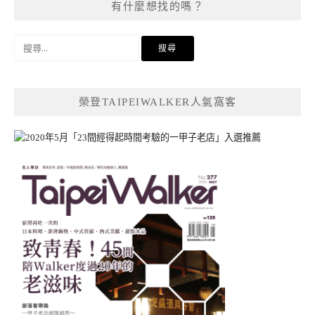
有什麼想找的嗎？
搜
尋
關
鍵
榮登TAIPEIWALKER人氣窩客
字: