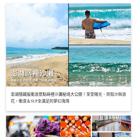
澎湖隱藏版衝浪景點嵵裡沙灘秘境大公開！享受陽光、貝殼沙與浪
花，衝浪＆SUP全滿足的夢幻海灣