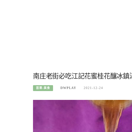
南庄老街必吃江記花蜜桂花釀冰鎮
DWPLAY
2021-12-24
苗栗-美食