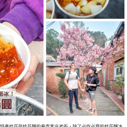
特產桂花與桂花釀的巷弄客庄老街，除了必吃必買的桂花釀冰