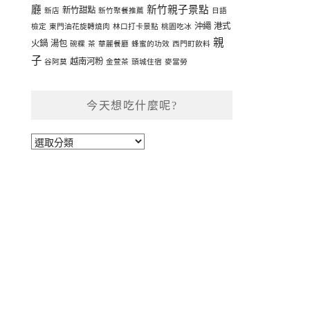
廳
新竹親子景點
新竹甜點
新店
新竹聚餐推薦
日語
沖繩
港式
檢定
東門油花旋轉燒肉
林口打卡景點
桃園吃冰
親
火鍋
湯包
碗粿
茶
華麗餐廳
蜂蜜的功效
西門町飲料
子
越南河粉
谷阿莫
金萱茶
頭城住宿
麥當勞
今天想吃什麼呢?
今
天
想
吃
什
麼
呢?