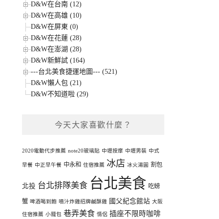
D&W在台南 (12)
D&W在高雄 (10)
D&W在屏東 (0)
D&W在花蓮 (28)
D&W在澎湖 (28)
D&W新鮮試 (164)
---台北美食捷運地圖--- (521)
D&W懶人包 (21)
D&W不知道啦 (29)
今天大家喜歡什麼？
2020電動代步推薦
note20玻璃貼
中壢按摩
中壢男裝
中式
冰店
中永和
割包
早餐
中正早午餐
住宿推薦
冰火湯圓
台北美食
台北排隊美食
北投
吃螃
國父紀念館站
蟹
啤酒喝到飽
噴汁炸雞招牌鹹酥雞
大阪
巷弄美食
插座不限時咖啡
住宿推薦
小籠包
情侶