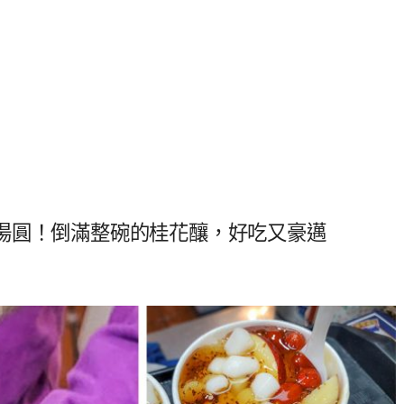
湯圓！倒滿整碗的桂花釀，好吃又豪邁