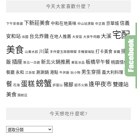
今天大家喜歡什麼？
下新莊美食
信義
中和在地美味
京華城
下午茶食譜
中山站燙髮
中正路
宅配
大溪
安和站
台北炸雞
在地人推薦
出國
大安區
大安牛肉麵
美食
川菜
排骨
打卡美食
山東水餃
手作愛玉蒟蒻檸檬
手機玻璃貼
拿鐵
插座
飯
新北火鍋推薦
板橋早午餐
桃園情侶
新北一日遊
東區冰品
聚
男生穿搭
餐廳
永和
涮涮鍋
港點
義大利料理
江浙菜
牛丼飯
玩小物
螃蟹
蛋糕
餐
逢甲夜市
雙連站
豬腳
花海
許留山
超市火鍋
美食
頭前庄
今天想吃什麼呢?
今
天