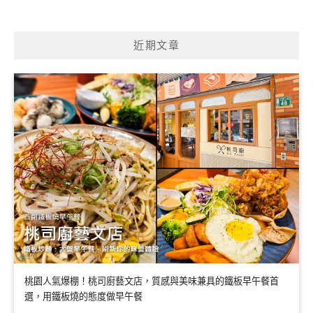
近期文章
桃園人氣爆棚！桃司廚藝文店，質感與美味兼具的鐵板早午餐首
選，用鐵板燒的態度做早午餐