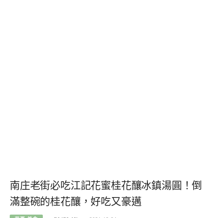
南庄老街必吃江記花蜜桂花釀冰鎮湯圓！倒
滿整碗的桂花釀，好吃又豪邁