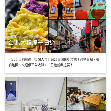
【台北大稻埕迪化街懶人包】2026最潮逛街攻略！必拍景點、美
食地圖、交通停車全收錄，一日遊就看這篇！