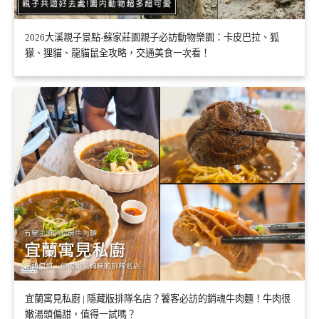
2026大溪親子景點-蘇家莊園親子必訪動物樂園：卡皮巴拉、狐
獴、狸貓、龍貓鼠全攻略，交通美食一次看！
宜蘭寓見私廚 | 隱藏版排隊名店？饕客必訪的銷魂牛肉麵！牛肉很
嫩湯頭偏甜，值得一試嗎？