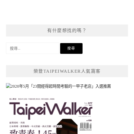
有什麼想找的嗎？
搜
尋
關
鍵
榮登TAIPEIWALKER人氣窩客
字: