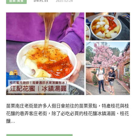
苗栗-美食
DWPLAY
2021-12-24
苗栗南庄老街是許多人假日會前往的苗栗景點，特產桂花與桂
花釀的巷弄客庄老街，除了必吃必買的桂花釀冰鎮湯圓、桂花
釀…