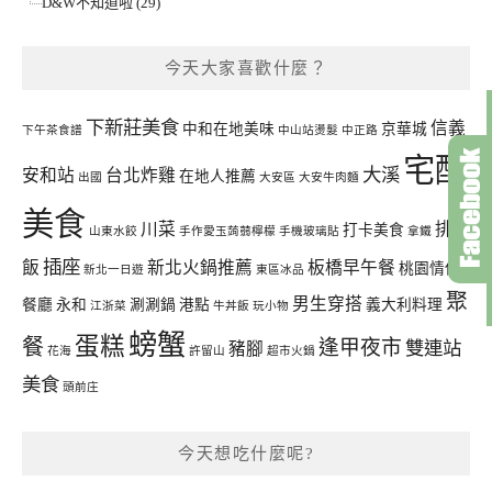
D&W不知道啦 (29)
今天大家喜歡什麼？
下新莊美食
信義
中和在地美味
京華城
下午茶食譜
中山站燙髮
中正路
宅配
大溪
安和站
台北炸雞
在地人推薦
出國
大安區
大安牛肉麵
美食
川菜
排骨
打卡美食
山東水餃
手作愛玉蒟蒻檸檬
手機玻璃貼
拿鐵
插座
飯
新北火鍋推薦
板橋早午餐
桃園情侶
新北一日遊
東區冰品
聚
男生穿搭
餐廳
永和
涮涮鍋
港點
義大利料理
江浙菜
牛丼飯
玩小物
螃蟹
蛋糕
餐
逢甲夜市
雙連站
豬腳
花海
許留山
超市火鍋
美食
頭前庄
今天想吃什麼呢?