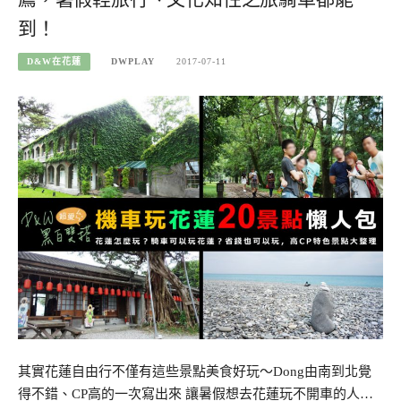
到！
D&W在花蓮
DWPLAY
2017-07-11
其實花蓮自由行不僅有這些景點美食好玩～Dong由南到北覺
得不錯、CP高的一次寫出來 讓暑假想去花蓮玩不開車的人…