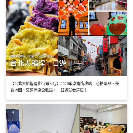
【台北大稻埕迪化街懶人包】2026最潮逛街攻略！必拍景點、美
食地圖、交通停車全收錄，一日遊就看這篇！