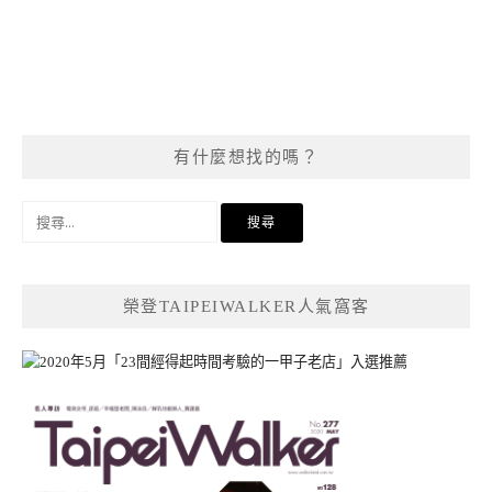
有什麼想找的嗎？
搜
尋
關
鍵
榮登TAIPEIWALKER人氣窩客
字: