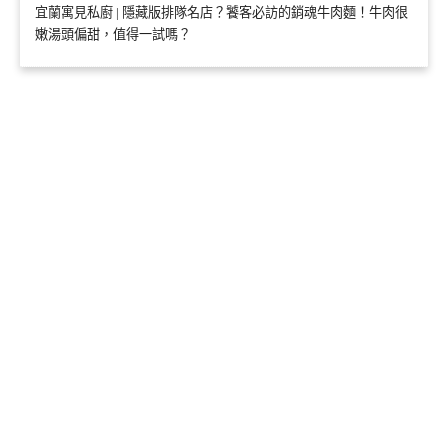
宜蘭寓見私廚 | 隱藏版排隊名店？饕客必訪的銷魂牛肉麵！牛肉很
嫩湯頭偏甜，值得一試嗎？