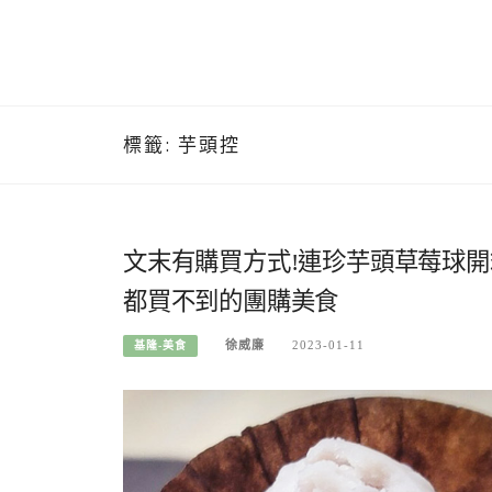
標籤:
芋頭控
文末有購買方式!連珍芋頭草莓球開
都買不到的團購美食
徐威廉
2023-01-11
基隆-美食