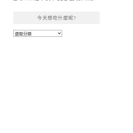
今天想吃什麼呢?
今
天
想
吃
什
麼
呢?