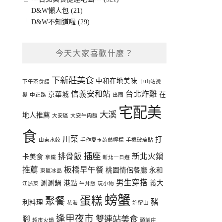
D&W懶人包 (21)
D&W不知道啦 (29)
今天大家喜歡什麼？
下新莊美食
中和在地美味
下午茶食譜
中山站燙
信義安和站
台北炸雞
京華城
在
髮
中正路
出國
宅配美
大溪
地人推薦
大安區
大安牛肉麵
食
川菜
打
山東水餃
手作愛玉蒟蒻檸檬
手機玻璃貼
插座
排骨飯
新北火鍋
卡美食
拿鐵
新北一日遊
推薦
板橋早午餐
桃園情侶餐廳
永和
東區冰品
男生穿搭
涮涮鍋
港點
義大
江浙菜
牛丼飯
玩小物
螃蟹
蛋糕
聚餐
豬
利料理
花海
許留山
逢甲夜市
雙連站美食
腳
超市火鍋
頭前庄