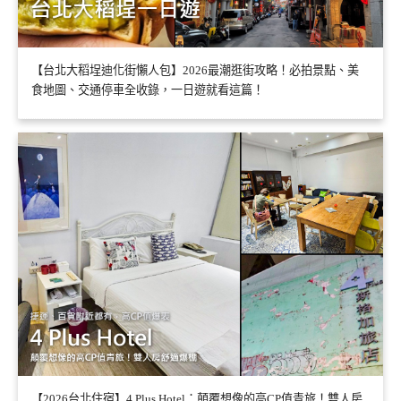
【台北大稻埕迪化街懶人包】2026最潮逛街攻略！必拍景點、美
食地圖、交通停車全收錄，一日遊就看這篇！
【2026台北住宿】4 Plus Hotel：顛覆想像的高CP值青旅！雙人房