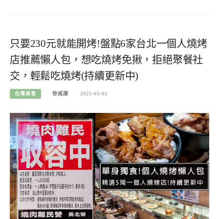
只要230元就能開烤!盤點6家台北一個人燒烤
店推薦懶人包，想吃燒烤免揪，拒絕聚餐社
交，輕鬆吃燒烤(持續更新中)
台灣美食
徐威廉
2023-03-02