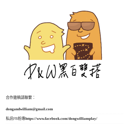
合作邀稿請聯繫：
dongandwilliam@gmail.com
私訊FB粉專
https://www.facebook.com/dongwilliamplay/