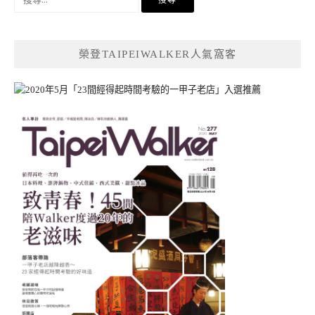
尋
關
鍵
榮登TAIPEIWALKER人氣窩客
字: