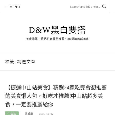
Skip
MENU
to
content
D&W黑白雙搭
美食推薦、情侶約會景點推薦、3C開箱的部落客
標籤:
精選文章
【捷運中山站美食】精選24家吃完會想推薦
的美食懶人包，好吃才推薦!中山站超多美
食，一定要推薦給你
中山站
徐威廉
2023-10-02