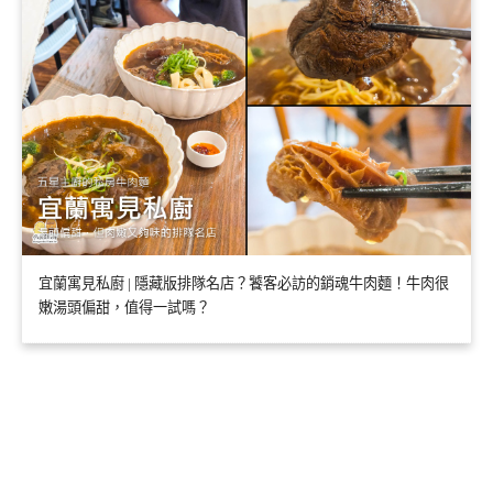
宜蘭寓見私廚 | 隱藏版排隊名店？饕客必訪的銷魂牛肉麵！牛肉很
嫩湯頭偏甜，值得一試嗎？