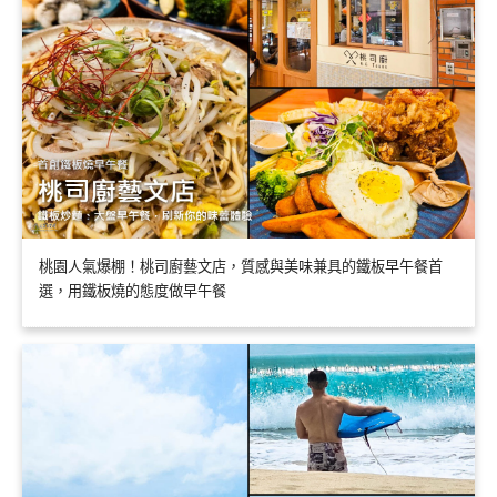
桃園人氣爆棚！桃司廚藝文店，質感與美味兼具的鐵板早午餐首
選，用鐵板燒的態度做早午餐