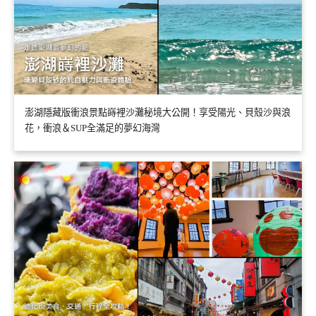
澎湖隱藏版衝浪景點嵵裡沙灘秘境大公開！享受陽光、貝殼沙與浪
花，衝浪＆SUP全滿足的夢幻海灣