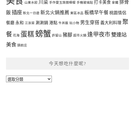
美食
川菜
排骨
打卡美食
山東水餃
手作愛玉蒟蒻檸檬
手機玻璃貼
拿鐵
插座
飯
新北火鍋推薦
板橋早午餐
桃園情侶
新北一日遊
東區冰品
聚
男生穿搭
餐廳
永和
涮涮鍋
港點
義大利料理
江浙菜
牛丼飯
玩小物
螃蟹
蛋糕
餐
逢甲夜市
雙連站
豬腳
花海
許留山
超市火鍋
美食
頭前庄
今天想吃什麼呢?
今
天
想
吃
什
麼
呢?