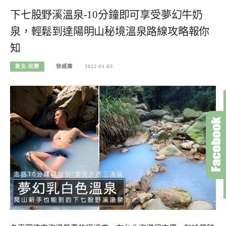
下七股野溪溫泉-10分鐘即可享受夢幻牛奶
泉，輕鬆到達陽明山秘境溫泉路線攻略報你
知
新北-玩樂
徐威廉
2022-01-03