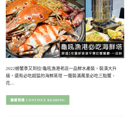
2022螃蟹季又到拉!龜吼漁港老店一品鮮水產裝，裝潢大升
級，還有必吃超猛的海鮮蒸塔 一籠裝滿萬里必吃三點蟹、
花…
CONTINUE READING