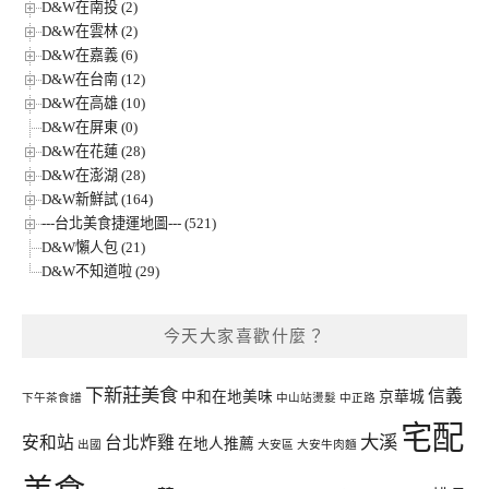
D&W在南投 (2)
D&W在雲林 (2)
D&W在嘉義 (6)
D&W在台南 (12)
D&W在高雄 (10)
D&W在屏東 (0)
D&W在花蓮 (28)
D&W在澎湖 (28)
D&W新鮮試 (164)
---台北美食捷運地圖--- (521)
D&W懶人包 (21)
D&W不知道啦 (29)
今天大家喜歡什麼？
下新莊美食
信義
中和在地美味
京華城
下午茶食譜
中山站燙髮
中正路
宅配
大溪
安和站
台北炸雞
在地人推薦
出國
大安區
大安牛肉麵