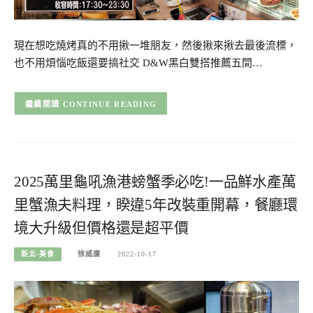
現在想吃燒烤真的不用揪一堆朋友，然後揪來揪去最後流標，
也不用煩惱吃飯還要搞社交 D&W黑白雙搭推薦五間…
CONTINUE READING
2025萬里龜吼漁港螃蟹季必吃!一品鮮水產萬
里蟹漁夫料理，睽違5年改裝重開幕，餐廳環
境大升級但價格還是超平價
新北-美食
徐威廉
2022-10-17