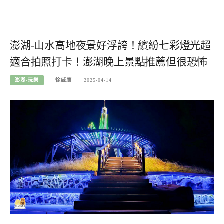
澎湖-山水高地夜景好浮誇！繽紛七彩燈光超
適合拍照打卡！澎湖晚上景點推薦但很恐怖
澎湖-玩樂
徐威廉
2025-04-14