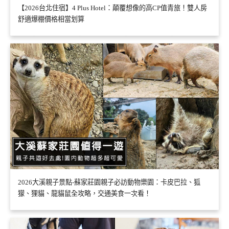
【2026台北住宿】4 Plus Hotel：顛覆想像的高CP值青旅！雙人房
舒適爆棚價格相當划算
2026大溪親子景點-蘇家莊園親子必訪動物樂園：卡皮巴拉、狐
獴、狸貓、龍貓鼠全攻略，交通美食一次看！