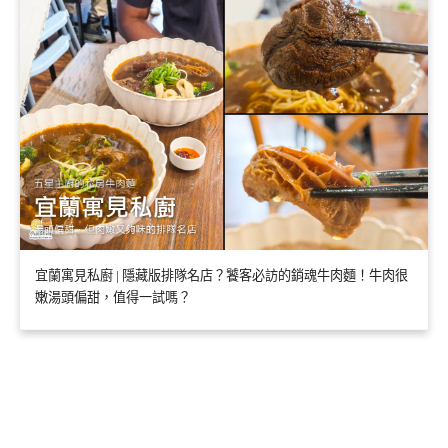
宜蘭寓見私廚 | 隱藏版排隊名店？饕客必訪的銷魂牛肉麵！牛肉很
嫩湯頭偏甜，值得一試嗎？