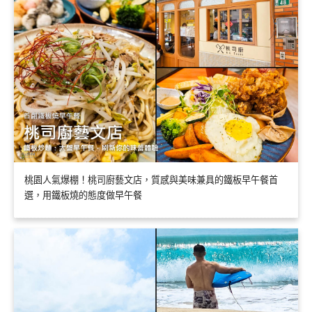
桃園人氣爆棚！桃司廚藝文店，質感與美味兼具的鐵板早午餐首
選，用鐵板燒的態度做早午餐