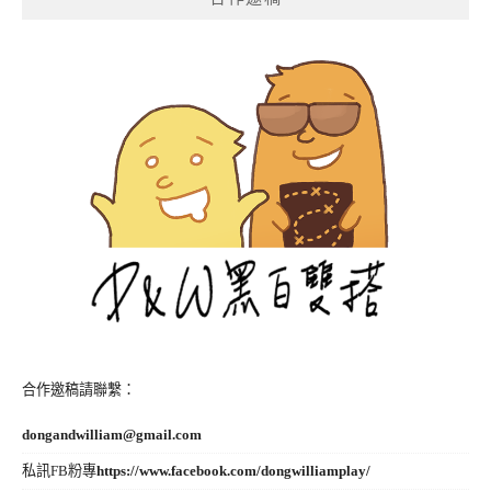
合作邀稿請聯繫：
dongandwilliam@gmail.com
私訊FB粉專
https://www.facebook.com/dongwilliamplay/