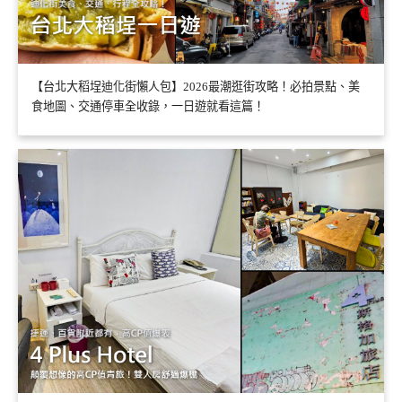
【台北大稻埕迪化街懶人包】2026最潮逛街攻略！必拍景點、美
食地圖、交通停車全收錄，一日遊就看這篇！