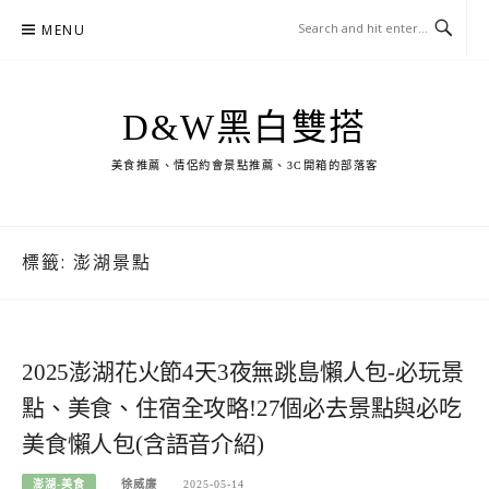
Skip
MENU
to
content
D&W黑白雙搭
美食推薦、情侶約會景點推薦、3C開箱的部落客
標籤:
澎湖景點
2025澎湖花火節4天3夜無跳島懶人包-必玩景
點、美食、住宿全攻略!27個必去景點與必吃
美食懶人包(含語音介紹)
澎湖-美食
徐威廉
2025-05-14