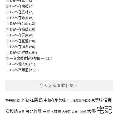
D&W在彰化 (2)
D&W在南投 (2)
D&W在雲林 (2)
D&W在嘉義 (6)
D&W在台南 (12)
D&W在高雄 (10)
D&W在屏東 (0)
D&W在花蓮 (28)
D&W在澎湖 (28)
D&W新鮮試 (164)
---台北美食捷運地圖--- (521)
D&W懶人包 (21)
D&W不知道啦 (29)
今天大家喜歡什麼？
下新莊美食
信義
中和在地美味
京華城
下午茶食譜
中山站燙髮
中正路
宅配
大溪
安和站
台北炸雞
在地人推薦
出國
大安區
大安牛肉麵