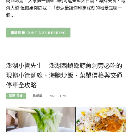
說到澎湖，大家第一個想到的可能是藍天白雲、海鮮美食、跨
海大橋 但如果你問我：「澎湖最讓你印象深刻的地景是哪一
個…
CONTINUE READING
澎湖小管先生｜澎湖西嶼鄉鯨魚洞旁必吃的
現撈小管麵線、海膽炒飯、菜單價格與交通
停車全攻略
澎湖-美食
徐威廉
2025-04-29