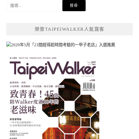
搜
尋
關
鍵
榮登TAIPEIWALKER人氣窩客
字: