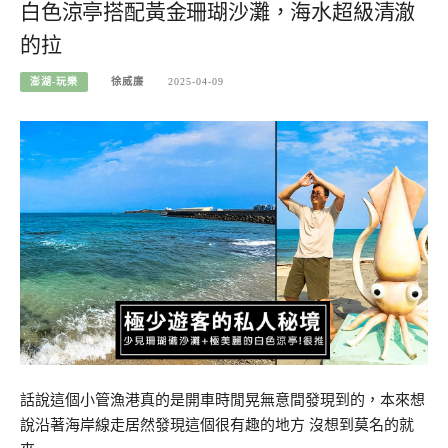
白色涼亭搭配黃金珊瑚沙灘，海水超級清澈
的拉
澎湖-玩樂
徐威廉
2025-04-09
話說這個小管漁港真的是開車時閒晃無意間發現到的，本來想
說沿著海岸線走居然發現這個很有趣的地方 沒想到莫名的就