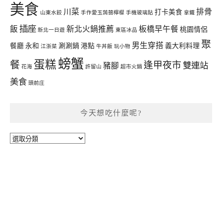
美食
川菜
排骨
打卡美食
山東水餃
手作愛玉蒟蒻檸檬
手機玻璃貼
拿鐵
插座
飯
新北火鍋推薦
板橋早午餐
桃園情侶
新北一日遊
東區冰品
聚
男生穿搭
餐廳
永和
涮涮鍋
港點
義大利料理
江浙菜
牛丼飯
玩小物
螃蟹
蛋糕
餐
逢甲夜市
雙連站
豬腳
花海
許留山
超市火鍋
美食
頭前庄
今天想吃什麼呢?
今
天
想
吃
什
麼
呢?