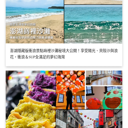
澎湖隱藏版衝浪景點嵵裡沙灘秘境大公開！享受陽光、貝殼沙與浪
花，衝浪＆SUP全滿足的夢幻海灣