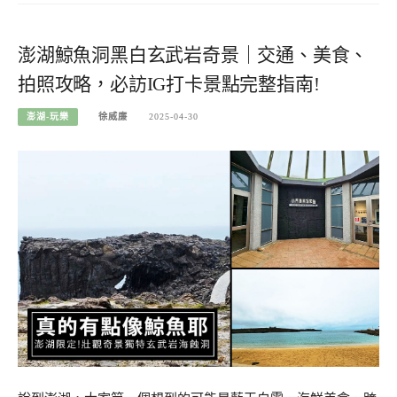
澎湖鯨魚洞黑白玄武岩奇景｜交通、美食、
拍照攻略，必訪IG打卡景點完整指南!
澎湖-玩樂
徐威廉
2025-04-30