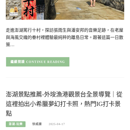
走進澎湖篤行十村，探訪張雨生與潘安邦的音樂足跡，在老屋
與海風交織的眷村裡體驗最純粹的離島日常。跟著這篇一日散
策…
CONTINUE READING
澎湖景點推薦-外垵漁港觀景台全景導覽｜從
這裡拍出小希臘夢幻打卡照，熱門IG打卡景
點
澎湖-玩樂
徐威廉
2025-04-17