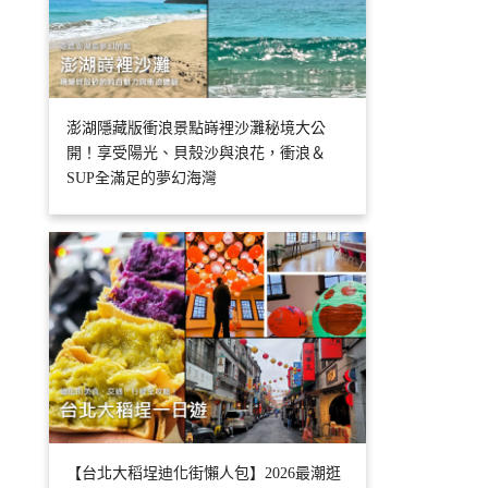
澎湖隱藏版衝浪景點嵵裡沙灘秘境大公
開！享受陽光、貝殼沙與浪花，衝浪＆
SUP全滿足的夢幻海灣
【台北大稻埕迪化街懶人包】2026最潮逛