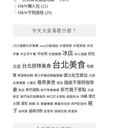
D&W懶人包 (21)
D&W不知道啦 (29)
今天大家喜歡什麼？
2020電動代步推薦
note20玻璃貼
中壢按摩
中壢男裝
中式
冰店
中永和
割包
早餐
中正早午餐
住宿推薦
冰火湯圓
台北美食
台北排隊美食
北投
吃螃
國父紀念館站
蟹
啤酒喝到飽
噴汁炸雞招牌鹹酥雞
大阪
巷弄美食
插座不限時咖啡
住宿推薦
小籠包
情侶
廳
新竹親子景點
新竹甜點
新店
新竹聚餐推薦
日語
沖繩
港式
檢定
東門油花旋轉燒肉
林口打卡景點
桃園吃冰
親
火鍋
湯包
碗粿
茶
華麗餐廳
蜂蜜的功效
西門町飲料
子
越南河粉
谷阿莫
金萱茶
頭城住宿
麥當勞