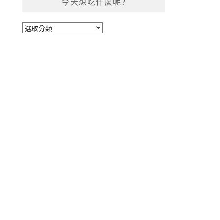
今天想吃什麼呢?
今
天
想
吃
什
麼
呢?