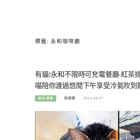
標籤:
永和咖啡廳
有貓!永和不限時可充電餐廳-紅茶排
喵陪你渡過悠閒下午享受冷氣吹到
徐威廉
2023-08-07
新北-美食