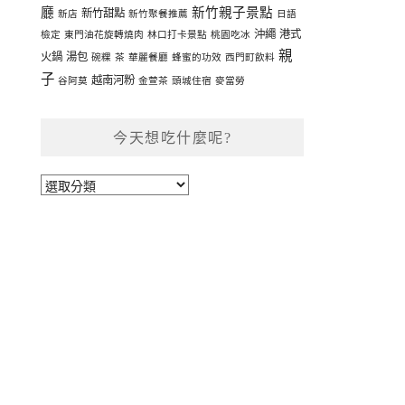
廳
新竹親子景點
新竹甜點
新店
新竹聚餐推薦
日語
沖繩
港式
檢定
東門油花旋轉燒肉
林口打卡景點
桃園吃冰
親
火鍋
湯包
碗粿
茶
華麗餐廳
蜂蜜的功效
西門町飲料
子
越南河粉
谷阿莫
金萱茶
頭城住宿
麥當勞
今天想吃什麼呢?
今
天
想
吃
什
麼
呢?