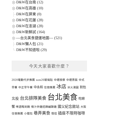
D&W在台南 (12)
D&W在高雄 (10)
D&W在屏東 (0)
D&W在花蓮 (28)
D&W在澎湖 (28)
D&W新鮮試 (164)
---台北美食捷運地圖--- (521)
D&W懶人包 (21)
D&W不知道啦 (29)
今天大家喜歡什麼？
2020電動代步推薦
note20玻璃貼
中壢按摩
中壢男裝
中式
冰店
中永和
割包
早餐
中正早午餐
住宿推薦
冰火湯圓
台北美食
台北排隊美食
北投
吃螃
國父紀念館站
蟹
啤酒喝到飽
噴汁炸雞招牌鹹酥雞
大阪
巷弄美食
插座不限時咖啡
住宿推薦
小籠包
情侶