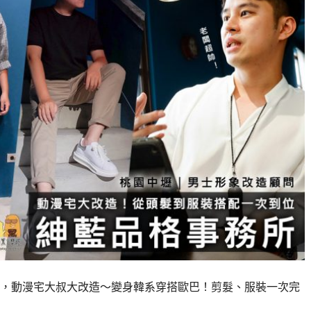
，動漫宅大叔大改造～變身韓系穿搭歐巴！剪髮、服裝一次完