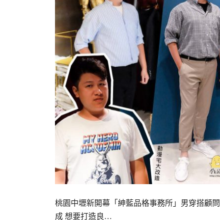
桃園中壢新開幕「紳藍品格事務所」男穿搭顧問
成 想要打造良…