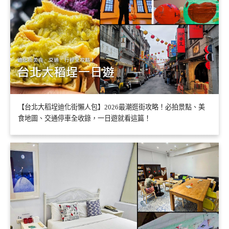
【台北大稻埕迪化街懶人包】2026最潮逛街攻略！必拍景點、美
食地圖、交通停車全收錄，一日遊就看這篇！