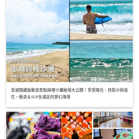
澎湖隱藏版衝浪景點嵵裡沙灘秘境大公開！享受陽光、貝殼沙與浪
花，衝浪＆SUP全滿足的夢幻海灣