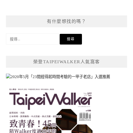
有什麼想找的嗎？
搜
尋
關
鍵
榮登TAIPEIWALKER人氣窩客
字: