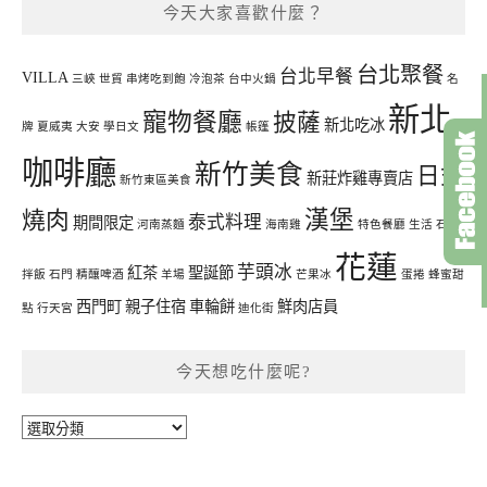
今天大家喜歡什麼？
台北聚餐
台北早餐
VILLA
三峽
世貿
串烤吃到飽
冷泡茶
台中火鍋
名
新北
寵物餐廳
披薩
新北吃冰
牌
夏威夷
大安
學日文
帳篷
咖啡廳
新竹美食
日式
新莊炸雞專賣店
新竹東區美食
漢堡
燒肉
泰式料理
期間限定
河南蒸麵
海南雞
特色餐廳
生活
石鍋
花蓮
芋頭冰
紅茶
聖誕節
拌飯
石門
精釀啤酒
羊場
芒果冰
蛋捲
蜂蜜甜
西門町
親子住宿
車輪餅
鮮肉店員
點
行天宮
迪化街
今天想吃什麼呢?
今
天
想