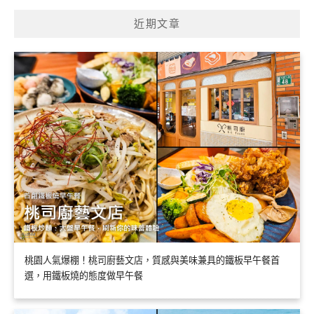
近期文章
桃園人氣爆棚！桃司廚藝文店，質感與美味兼具的鐵板早午餐首
選，用鐵板燒的態度做早午餐