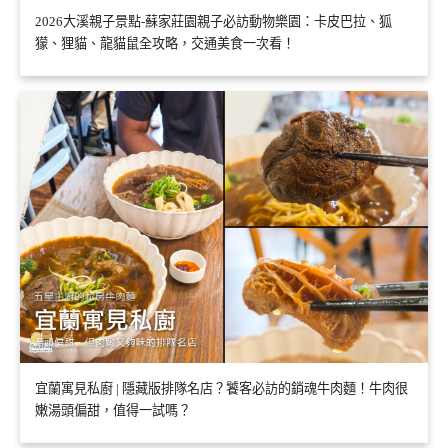
2026大溪親子景點-蘇家莊園親子必訪動物樂園：卡皮巴拉、狐
獴、狸貓、龍貓鼠全攻略，交通美食一次看！
宜蘭寓見私廚 | 隱藏版排隊名店？饕客必訪的銷魂牛肉麵！牛肉很
嫩湯頭偏甜，值得一試嗎？