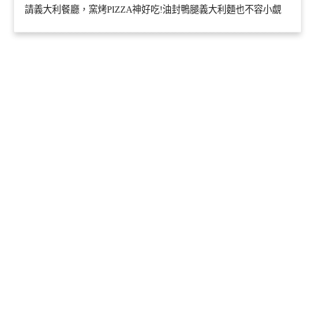
請義大利餐廳，窯烤PIZZA神好吃!油封鴨腿義大利麵也不容小覷