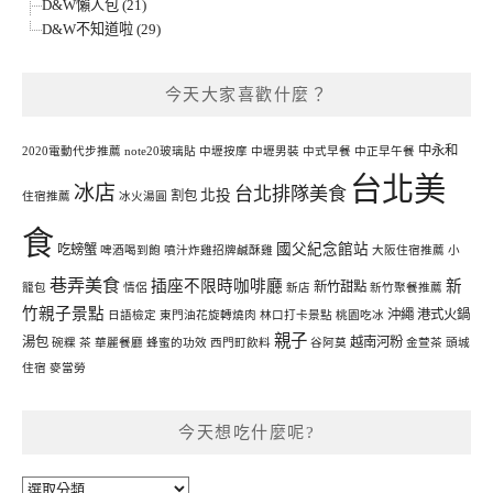
D&W懶人包 (21)
D&W不知道啦 (29)
今天大家喜歡什麼？
中永和
2020電動代步推薦
note20玻璃貼
中壢按摩
中壢男裝
中式早餐
中正早午餐
台北美
冰店
台北排隊美食
北投
割包
住宿推薦
冰火湯圓
食
國父紀念館站
吃螃蟹
啤酒喝到飽
噴汁炸雞招牌鹹酥雞
大阪住宿推薦
小
巷弄美食
插座不限時咖啡廳
新
新竹甜點
籠包
情侶
新店
新竹聚餐推薦
竹親子景點
沖繩
港式火鍋
日語檢定
東門油花旋轉燒肉
林口打卡景點
桃園吃冰
親子
湯包
越南河粉
碗粿
茶
華麗餐廳
蜂蜜的功效
西門町飲料
谷阿莫
金萱茶
頭城
住宿
麥當勞
今天想吃什麼呢?
今