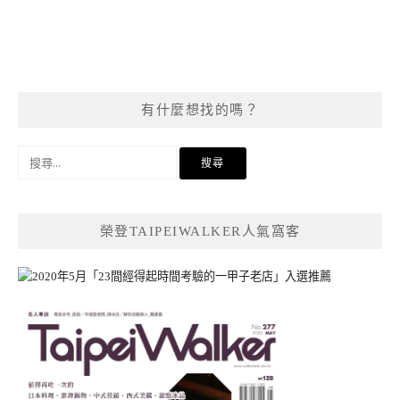
有什麼想找的嗎？
搜
尋
關
鍵
榮登TAIPEIWALKER人氣窩客
字: