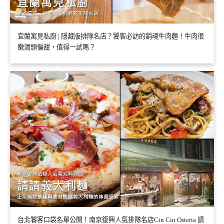
宜蘭寓見私廚 | 隱藏版排隊名店？饕客必訪的銷魂牛肉麵！牛肉很
嫩湯頭偏甜，值得一試嗎？
台北饕客口袋名單公開！南京復興人氣排隊名店Cin Cin Osteria 請