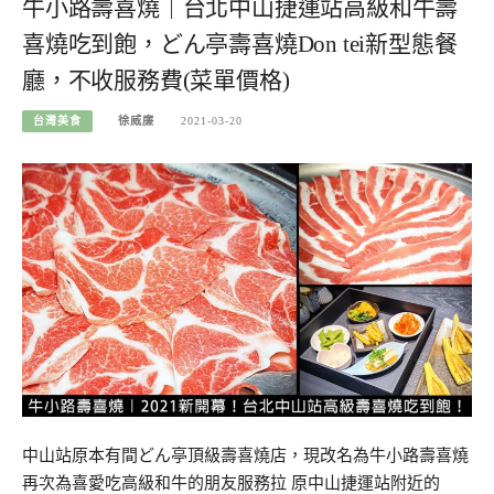
牛小路壽喜燒｜台北中山捷運站高級和牛壽
喜燒吃到飽，どん亭壽喜燒Don tei新型態餐
廳，不收服務費(菜單價格)
台灣美食
徐威廉
2021-03-20
中山站原本有間どん亭頂級壽喜燒店，現改名為牛小路壽喜燒
再次為喜愛吃高級和牛的朋友服務拉 原中山捷運站附近的