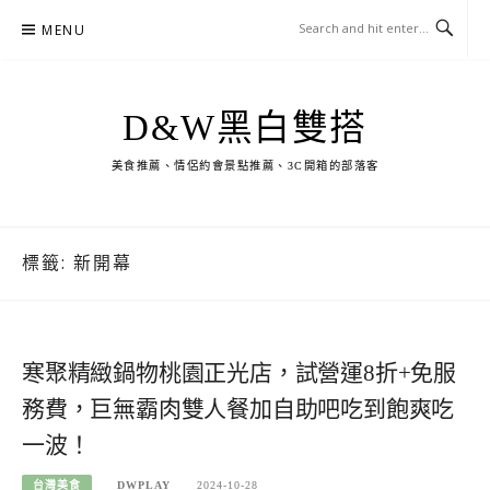
Skip
MENU
to
content
D&W黑白雙搭
美食推薦、情侶約會景點推薦、3C開箱的部落客
標籤:
新開幕
寒聚精緻鍋物桃園正光店，試營運8折+免服
務費，巨無霸肉雙人餐加自助吧吃到飽爽吃
一波！
台灣美食
DWPLAY
2024-10-28