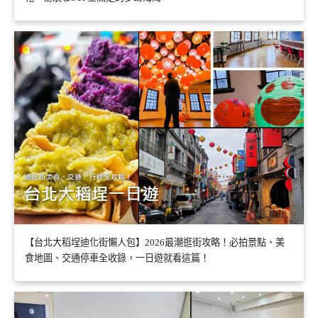
【台北大稻埕迪化街懶人包】2026最潮逛街攻略！必拍景點、美
食地圖、交通停車全收錄，一日遊就看這篇！