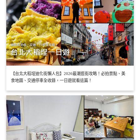
【台北大稻埕迪化街懶人包】2026最潮逛街攻略！必拍景點、美
食地圖、交通停車全收錄，一日遊就看這篇！