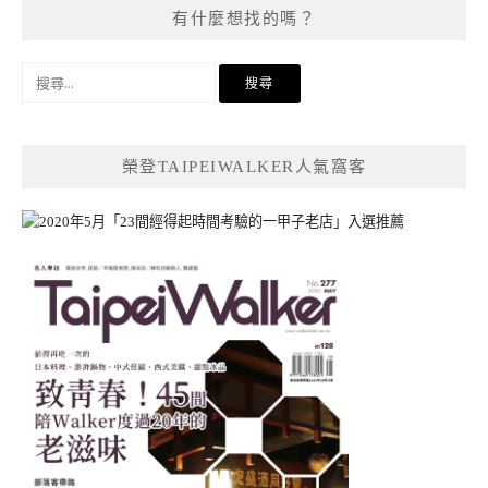
有什麼想找的嗎？
搜
尋
關
鍵
榮登TAIPEIWALKER人氣窩客
字: