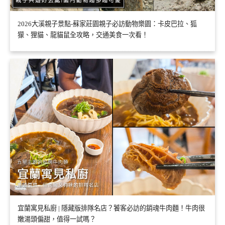
2026大溪親子景點-蘇家莊園親子必訪動物樂園：卡皮巴拉、狐
獴、狸貓、龍貓鼠全攻略，交通美食一次看！
宜蘭寓見私廚 | 隱藏版排隊名店？饕客必訪的銷魂牛肉麵！牛肉很
嫩湯頭偏甜，值得一試嗎？