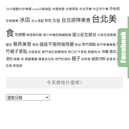
中永和
2020電動代步推薦
note20玻璃貼
中壢按摩
中壢男裝
中式早餐
中正早午餐
台北美
冰店
台北排隊美食
北投
割包
住宿推薦
冰火湯圓
食
國父紀念館站
吃螃蟹
啤酒喝到飽
噴汁炸雞招牌鹹酥雞
大阪住宿推薦
小
巷弄美食
插座不限時咖啡廳
新
新竹甜點
籠包
情侶
新店
新竹聚餐推薦
竹親子景點
沖繩
港式火鍋
日語檢定
東門油花旋轉燒肉
林口打卡景點
桃園吃冰
親子
湯包
越南河粉
碗粿
茶
華麗餐廳
蜂蜜的功效
西門町飲料
谷阿莫
金萱茶
頭城
住宿
麥當勞
今天想吃什麼呢?
今
天
想
吃
什
麼