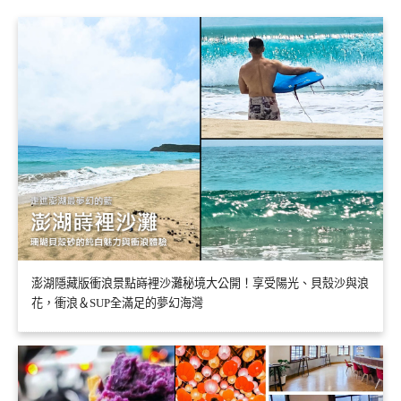
澎湖隱藏版衝浪景點嵵裡沙灘秘境大公開！享受陽光、貝殼沙與浪
花，衝浪＆SUP全滿足的夢幻海灣