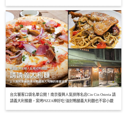
台北饕客口袋名單公開！南京復興人氣排隊名店Cin Cin Osteria 請
請義大利餐廳，窯烤PIZZA神好吃!油封鴨腿義大利麵也不容小覷