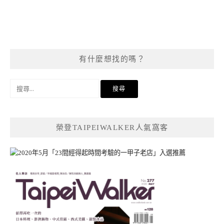
有什麼想找的嗎？
搜
尋
關
鍵
榮登TAIPEIWALKER人氣窩客
字: