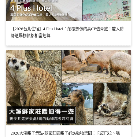
【2026台北住宿】4 Plus Hotel：顛覆想像的高CP值青旅！雙人房
舒適爆棚價格相當划算
2026大溪親子景點-蘇家莊園親子必訪動物樂園：卡皮巴拉、狐