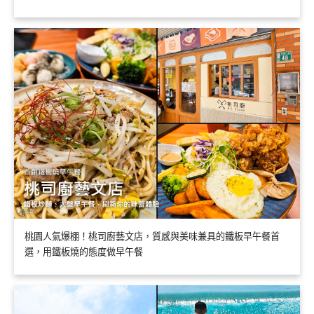
桃園人氣爆棚！桃司廚藝文店，質感與美味兼具的鐵板早午餐首
選，用鐵板燒的態度做早午餐