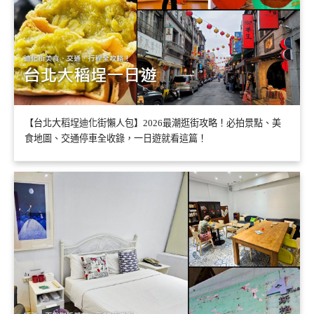
【台北大稻埕迪化街懶人包】2026最潮逛街攻略！必拍景點、美
食地圖、交通停車全收錄，一日遊就看這篇！