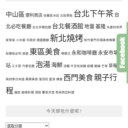
台北下午茶
中山區
台
便利商店
信義區冰店
北投景點
台北餐酒館
北必吃餐廳
地雷
基隆
台北手機包膜
夫妻的世界
新北燒烤
家常菜
小木屋
市政府
德國豬腳
新竹東門市場美食推薦
新
東區美食
永和咖啡廳
永安市場
莊廟街必吃
旅遊
檸檬王
泡湯
海鮮
站
草莓
江子翠
汽車包膜
涼麵
牛舌吃到飽
粉粿
腕錶
芒草
菁
親子行
西門美食
英四季日本語
萬華美食
落羽松
藍芽
蜂蜜
程
貓奴
越南料理
頂焰
饗食天堂
馬來西亞料理
今天想吃什麼呢?
今