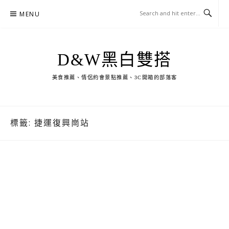
Skip
MENU
to
content
D&W黑白雙搭
美食推薦、情侶約會景點推薦、3C開箱的部落客
標籤:
捷運復興崗站