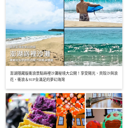
澎湖隱藏版衝浪景點嵵裡沙灘秘境大公開！享受陽光、貝殼沙與浪
花，衝浪＆SUP全滿足的夢幻海灣