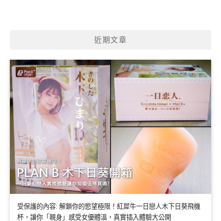
近期文章
受保護的內容: 解鎖你的慾望極限！紅犀牛一日戀人木下日葵飛機
杯，讓你「親身」感受女優體溫，真實插入體驗大公開