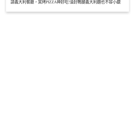
請義大利餐廳，窯烤PIZZA神好吃!油封鴨腿義大利麵也不容小覷