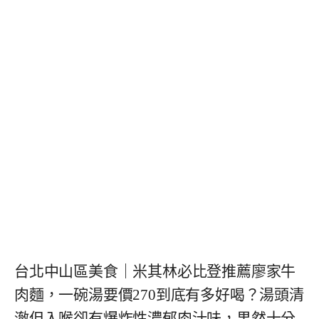
台北中山區美食｜米其林必比登推薦廖家牛
肉麵，一碗湯要價270到底有多好喝？湯頭清
澈但入喉卻有爆炸性濃郁肉汁味，果然十分