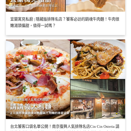
宜蘭寓見私廚 | 隱藏版排隊名店？饕客必訪的銷魂牛肉麵！牛肉很
嫩湯頭偏甜，值得一試嗎？
台北饕客口袋名單公開！南京復興人氣排隊名店Cin Cin Osteria 請