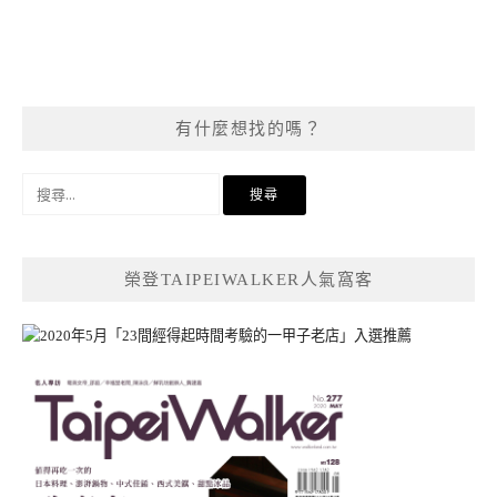
有什麼想找的嗎？
搜
尋
關
鍵
榮登TAIPEIWALKER人氣窩客
字: