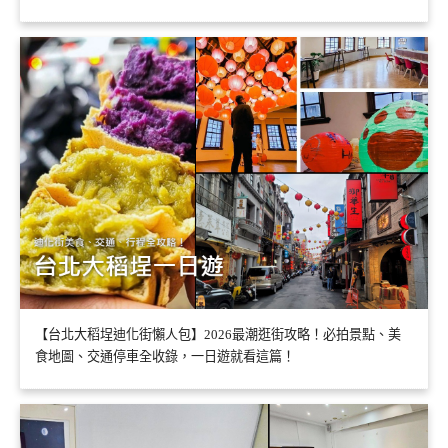
【台北大稻埕迪化街懶人包】2026最潮逛街攻略！必拍景點、美
食地圖、交通停車全收錄，一日遊就看這篇！