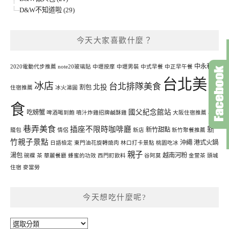
D&W不知道啦 (29)
今天大家喜歡什麼？
中永和
2020電動代步推薦
note20玻璃貼
中壢按摩
中壢男裝
中式早餐
中正早午餐
台北美
冰店
台北排隊美食
北投
割包
住宿推薦
冰火湯圓
食
國父紀念館站
吃螃蟹
啤酒喝到飽
噴汁炸雞招牌鹹酥雞
大阪住宿推薦
小
巷弄美食
插座不限時咖啡廳
新
新竹甜點
籠包
情侶
新店
新竹聚餐推薦
竹親子景點
沖繩
港式火鍋
日語檢定
東門油花旋轉燒肉
林口打卡景點
桃園吃冰
親子
湯包
越南河粉
碗粿
茶
華麗餐廳
蜂蜜的功效
西門町飲料
谷阿莫
金萱茶
頭城
住宿
麥當勞
今天想吃什麼呢?
今