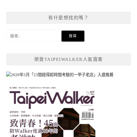
有什麼想找的嗎？
搜
尋
關
鍵
榮登TAIPEIWALKER人氣窩客
字: