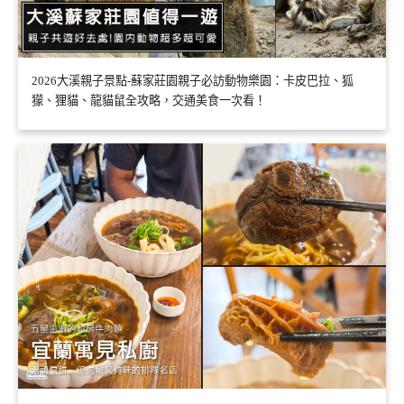
2026大溪親子景點-蘇家莊園親子必訪動物樂園：卡皮巴拉、狐
獴、狸貓、龍貓鼠全攻略，交通美食一次看！