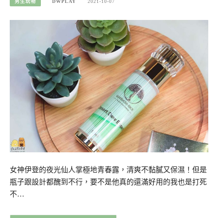
男生玩物
DWPLAY
2021-10-07
女神伊登的夜光仙人掌極地青春露，清爽不黏膩又保濕！但是
瓶子跟設計都醜到不行，要不是他真的還滿好用的我也是打死
不…