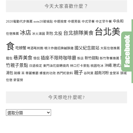
今天大家喜歡什麼？
中永和
2020電動代步推薦
note20玻璃貼
中壢按摩
中壢男裝
中式早餐
中正早午餐
台北美
冰店
台北排隊美食
北投
割包
住宿推薦
冰火湯圓
食
國父紀念館站
吃螃蟹
啤酒喝到飽
噴汁炸雞招牌鹹酥雞
大阪住宿推薦
小
巷弄美食
插座不限時咖啡廳
新
新竹甜點
籠包
情侶
新店
新竹聚餐推薦
竹親子景點
沖繩
港式火鍋
日語檢定
東門油花旋轉燒肉
林口打卡景點
桃園吃冰
親子
湯包
越南河粉
碗粿
茶
華麗餐廳
蜂蜜的功效
西門町飲料
谷阿莫
金萱茶
頭城
住宿
麥當勞
今天想吃什麼呢?
今
天
想
吃