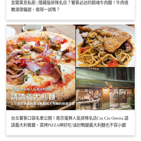
宜蘭寓見私廚 | 隱藏版排隊名店？饕客必訪的銷魂牛肉麵！牛肉很
嫩湯頭偏甜，值得一試嗎？
台北饕客口袋名單公開！南京復興人氣排隊名店Cin Cin Osteria 請
請義大利餐廳，窯烤PIZZA神好吃!油封鴨腿義大利麵也不容小覷