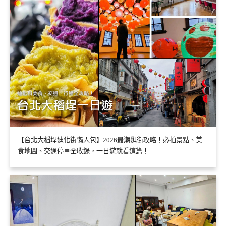
【台北大稻埕迪化街懶人包】2026最潮逛街攻略！必拍景點、美
食地圖、交通停車全收錄，一日遊就看這篇！