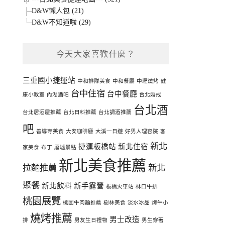
D&W懶人包 (21)
D&W不知道啦 (29)
今天大家喜歡什麼？
三重國小捷運站
中和排隊美食
中和餐廳
中壢燒烤
健
台中住宿
台中餐廳
康小教室
內湖酒吧
台北婚戒
台北酒
台北居酒屋推薦
台北日料推薦
台北調酒推薦
吧
善導寺美食
大安咖啡廳
大溪一日遊
好男人理容院
客
新北
捷運板橋站
新北住宿
家美食
布丁
廢墟景點
新北美食推薦
拉麵推薦
新北
聚餐
新北飲料
新手露營
板橋火車站
林口牛排
桃園展覽
桃園牛肉麵推薦
樹林美食
淡水冰品
烤牛小
燒烤推薦
男士改造
排
男友生日禮物
男生穿著