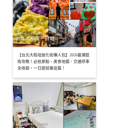
【台北大稻埕迪化街懶人包】2026最潮逛
街攻略！必拍景點、美食地圖、交通停車
全收錄，一日遊就看這篇！