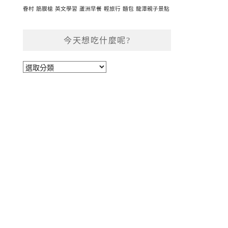
眷村
筋膜槍
英文學習
蘆洲早餐
輕旅行
麵包
龍潭親子景點
今天想吃什麼呢?
今
天
想
吃
什
麼
呢?