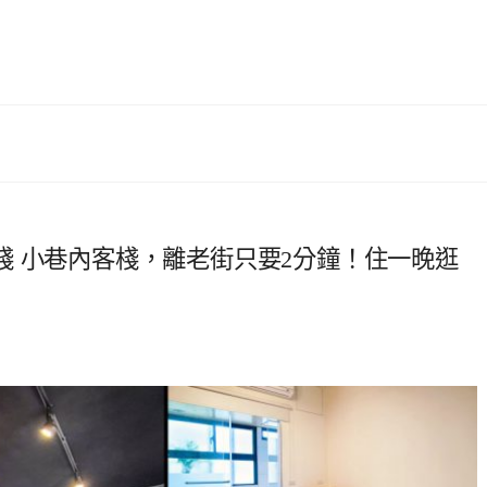
棧 小巷內客棧，離老街只要2分鐘！住一晚逛