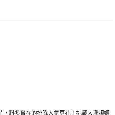
花，料多實在的排隊人氣豆花！挑戰大溪賴媽