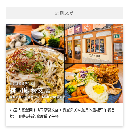
近期文章
桃園人氣爆棚！桃司廚藝文店，質感與美味兼具的鐵板早午餐首
選，用鐵板燒的態度做早午餐