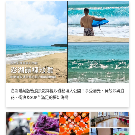
澎湖隱藏版衝浪景點嵵裡沙灘秘境大公開！享受陽光、貝殼沙與浪
花，衝浪＆SUP全滿足的夢幻海灣