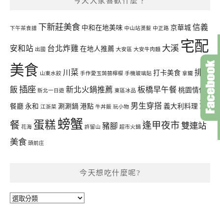
今天大家喜歡什麼？
下新莊美食
信義
中和在地美味
京華城
下午茶食譜
中山站燙髮
中正路
宅配
大溪
安和站
台北炸雞
在地人推薦
出國
大安區
大安牛肉麵
美食
川菜
排骨
打卡美食
山東水餃
手作愛玉蒟蒻檸檬
手機玻璃貼
拿鐵
插座
飯
新北火鍋推薦
板橋早午餐
桃園情侶
新北一日遊
東區冰品
聚
男生穿搭
餐廳
永和
涮涮鍋
港點
義大利料理
江浙菜
牛丼飯
玩小物
螃蟹
蛋糕
餐
逢甲夜市
雙連站
豬腳
花海
許留山
超市火鍋
美食
頭前庄
今天想吃什麼呢?
今
天
想