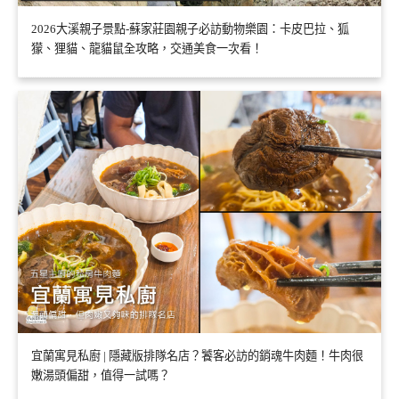
2026大溪親子景點-蘇家莊園親子必訪動物樂園：卡皮巴拉、狐
獴、狸貓、龍貓鼠全攻略，交通美食一次看！
宜蘭寓見私廚 | 隱藏版排隊名店？饕客必訪的銷魂牛肉麵！牛肉很
嫩湯頭偏甜，值得一試嗎？