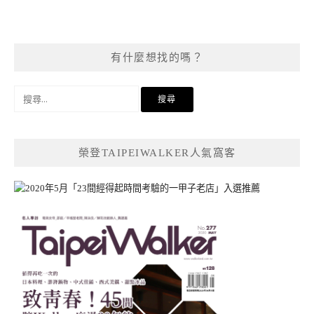
有什麼想找的嗎？
搜
尋
關
鍵
榮登TAIPEIWALKER人氣窩客
字: