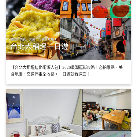
【台北大稻埕迪化街懶人包】2026最潮逛街攻略！必拍景點、美
食地圖、交通停車全收錄，一日遊就看這篇！