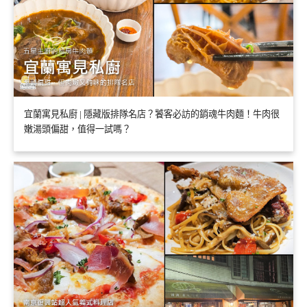
宜蘭寓見私廚 | 隱藏版排隊名店？饕客必訪的銷魂牛肉麵！牛肉很
嫩湯頭偏甜，值得一試嗎？