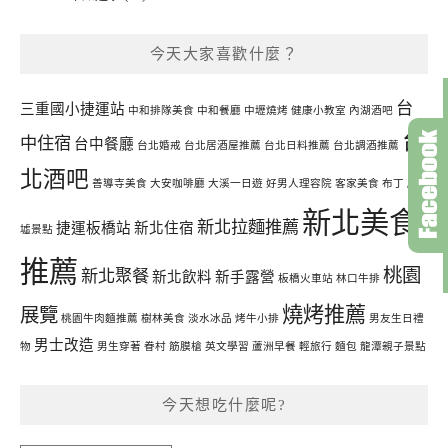
今天大家喜歡什麼？
台
三重國小捷運站
中和排隊美食
中和餐廳
中壢燒烤
健康小教室
內湖酒吧
台
中住宿
台中餐廳
台北婚戒
台北居酒屋推薦
台北日料推薦
台北調酒推薦
北酒吧
善導寺美食
大安咖啡廳
大溪一日遊
好男人理容院
客家美食
布丁
廢
新北美食
新北拉麵推薦
捷運板橋站
新北住宿
墟景點
推薦
桃園
新北聚餐
新北飲料
新手露營
板橋火車站
林口牛排
燒烤推薦
展覽
桃園牛肉麵推薦
樹林美食
淡水冰品
烤牛小排
男友生日禮
男士改造
物
男生穿著
眷村
筋膜槍
英文學習
蘆洲早餐
輕旅行
麵包
龍潭親子景點
今天想吃什麼呢?