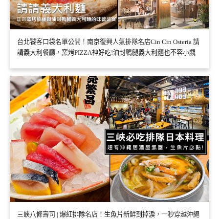
台北饕客口袋名單公開！南京復興人氣排隊名店Cin Cin Osteria 請
請義大利餐廳，窯烤PIZZA神好吃!油封鴨腿義大利麵也不容小覷
三峽八條壽司 | 爆紅排隊名店！生魚片新鮮到掉淚，一秒穿越沖繩