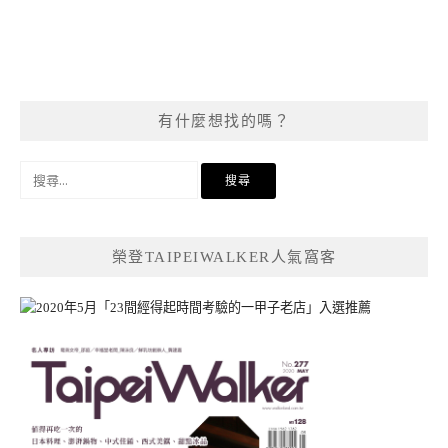
有什麼想找的嗎？
搜
尋
關
鍵
榮登TAIPEIWALKER人氣窩客
字: