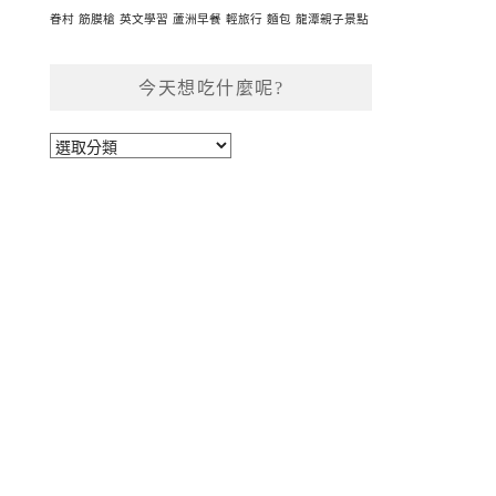
眷村
筋膜槍
英文學習
蘆洲早餐
輕旅行
麵包
龍潭親子景點
今天想吃什麼呢?
今
天
想
吃
什
麼
呢?