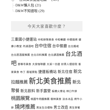
D&W懶人包 (21)
D&W不知道啦 (29)
今天大家喜歡什麼？
三重國小捷運站
中和排隊美食
中和餐廳
中壢燒烤
健
台中住宿
台中餐廳
康小教室
內湖酒吧
台北婚戒
台北酒
台北居酒屋推薦
台北日料推薦
台北調酒推薦
吧
善導寺美食
大安咖啡廳
大溪一日遊
好男人理容院
客
新北
捷運板橋站
新北住宿
家美食
布丁
廢墟景點
新北美食推薦
拉麵推薦
新北
聚餐
新北飲料
新手露營
板橋火車站
林口牛排
桃園展覽
桃園牛肉麵推薦
樹林美食
淡水冰品
烤牛小
燒烤推薦
男士改造
排
男友生日禮物
男生穿著