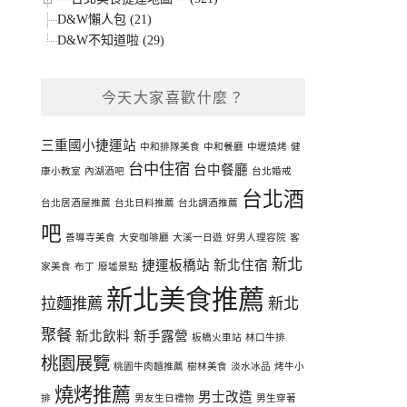
D&W懶人包 (21)
D&W不知道啦 (29)
今天大家喜歡什麼？
三重國小捷運站
中和排隊美食
中和餐廳
中壢燒烤
健
台中住宿
台中餐廳
康小教室
內湖酒吧
台北婚戒
台北酒
台北居酒屋推薦
台北日料推薦
台北調酒推薦
吧
善導寺美食
大安咖啡廳
大溪一日遊
好男人理容院
客
新北
捷運板橋站
新北住宿
家美食
布丁
廢墟景點
新北美食推薦
拉麵推薦
新北
聚餐
新北飲料
新手露營
板橋火車站
林口牛排
桃園展覽
桃園牛肉麵推薦
樹林美食
淡水冰品
烤牛小
燒烤推薦
男士改造
排
男友生日禮物
男生穿著