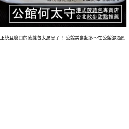
正統且脆口的菠蘿包太厲害了！ 公館美食超多～在公館混過四