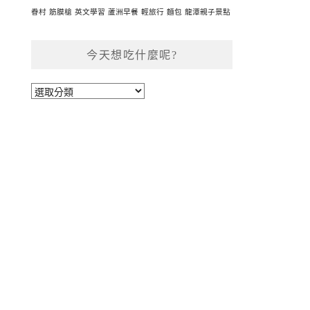
眷村
筋膜槍
英文學習
蘆洲早餐
輕旅行
麵包
龍潭親子景點
今天想吃什麼呢?
今
天
想
吃
什
麼
呢?