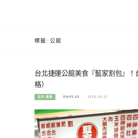
標籤:
公館
台北捷運公館美食『藍家割包』！
格）
DWPLAY
2018-10-21
北市-美食