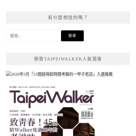
有什麼想找的嗎？
搜
尋
關
鍵
榮登TAIPEIWALKER人氣窩客
字: