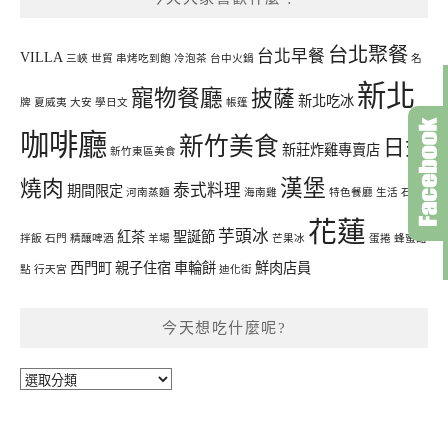
台北聚餐
台北早餐
VILLA
三峽
世貿
串烤吃到飽
冷泡茶
台中火鍋
名
新北
寵物餐廳
披薩
新北吃冰
牌
夏威夷
大安
學日文
帳篷
咖啡廳
新竹美食
日式
新莊炸雞專賣店
新竹東區美食
漢堡
燒肉
泰式料理
期間限定
河南蒸麵
海南雞
特色餐廳
生活
石鍋
花蓮
芋頭冰
紅茶
聖誕節
拌飯
石門
精釀啤酒
羊場
芒果冰
蛋捲
蜂蜜甜
西門町
親子住宿
車輪餅
鮮肉店員
點
行天宮
迪化街
今天想吃什麼呢?
今
天
想
吃