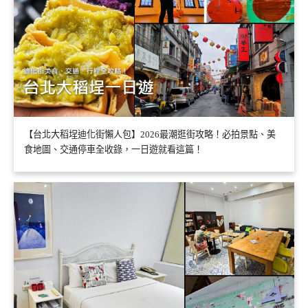
【台北大稻埕迪化街懶人包】2026最潮逛街攻略！必拍景點、美
食地圖、交通停車全收錄，一日遊就看這篇！