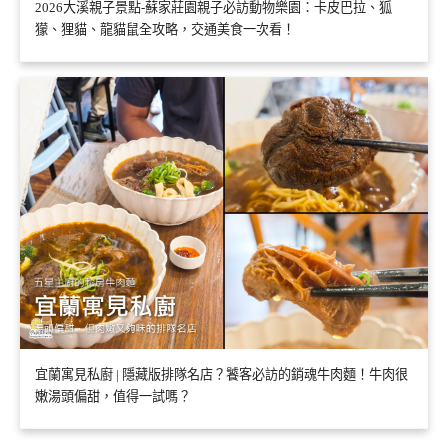
2026大溪親子景點-蘇家莊園親子必訪動物樂園：卡皮巴拉、狐
獴、狸貓、龍貓鼠全攻略，交通美食一次看！
宜蘭寓見私廚 | 隱藏版排隊名店？饕客必訪的銷魂牛肉麵！牛肉很
嫩湯頭偏甜，值得一試嗎？