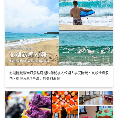
澎湖隱藏版衝浪景點嵵裡沙灘秘境大公開！享受陽光、貝殼沙與浪
花，衝浪＆SUP全滿足的夢幻海灣