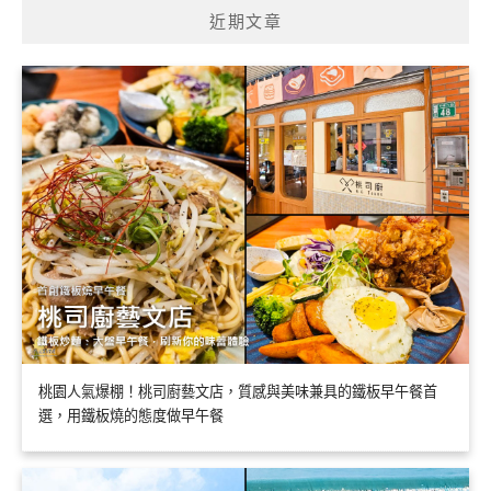
近期文章
桃園人氣爆棚！桃司廚藝文店，質感與美味兼具的鐵板早午餐首
選，用鐵板燒的態度做早午餐