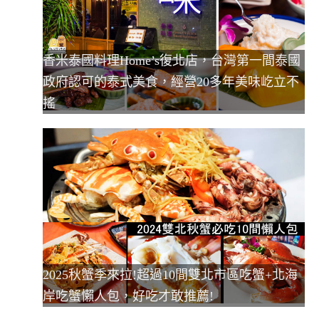
香米泰國料理Home’s復北店，台灣第一間泰國
政府認可的泰式美食，經營20多年美味屹立不
搖
2025秋蟹季來拉!超過10間雙北市區吃蟹+北海
岸吃蟹懶人包，好吃才敢推薦!