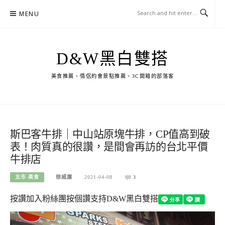
Skip
MENU
to
content
D&W黑白雙搭
美食推薦、情侶約會景點推薦、3C開箱的部落客
斯巴客牛排｜中山站原塊牛排，CP值高到破
表！肉質真的很讚，是間會再訪的台北平價
牛排店
北市-美食
徐威廉
2021-04-08
3
按讚加入粉絲團
按個讚支持D&W黑白雙搭