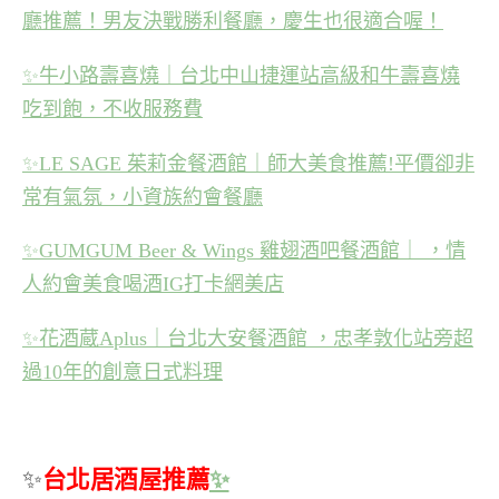
廳推薦！男友決戰勝利餐廳，慶生也很適合喔！
✨
牛小路壽喜燒｜台北中山捷運站高級和牛壽喜燒
吃到飽，不收服務費
✨
LE SAGE 茱莉金餐酒館｜師大美食推薦!平價卻非
常有氣氛，小資族約會餐廳
✨
GUMGUM Beer & Wings 雞翅酒吧餐酒館｜ ，情
人約會美食喝酒IG打卡網美店
✨
花酒蔵Aplus｜台北大安餐酒館 ，忠孝敦化站旁超
過10年的創意日式料理
✨
台北居酒屋推薦
✨