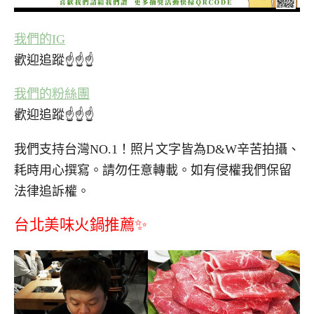
我們的IG
歡迎追蹤☝☝☝
我們的粉絲團
歡迎追蹤☝☝☝
我們支持台灣NO.1！照片文字皆為D&W辛苦拍攝、
耗時用心撰寫。請勿任意轉載。如有侵權我們保留
法律追訴權。
台北美味火鍋推薦✨