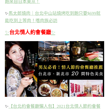
飽來自日本東京！
✨
馬太郎燒肉｜台北中山站燒烤吃到飽只要$699就
能吃到上等肉！嗜肉族必訪
✨
台北情人約會餐廳
✨
✨
【台北約會餐廳懶人包】2021台北情人節約會餐