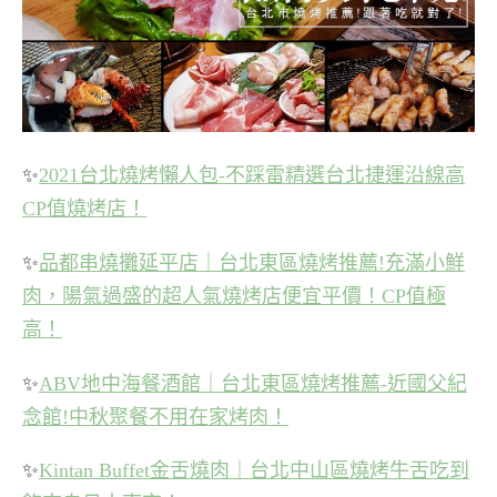
✨
2021台北燒烤懶人包-不踩雷精選台北捷運沿線高
CP值燒烤店！
✨
品都串燒攤延平店｜台北東區燒烤推薦!充滿小鮮
肉，陽氣過盛的超人氣燒烤店便宜平價！CP值極
高！
✨
ABV地中海餐酒館｜台北東區燒烤推薦-近國父紀
念館!中秋聚餐不用在家烤肉！
✨
Kintan Buffet金舌燒肉｜台北中山區燒烤牛舌吃到