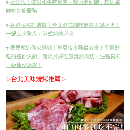
✨
火鍋殿｜提供和牛吃到飽、啤酒喝到飽、超猛海
鮮吃到飽服務
✨
香港私宅打邊爐｜台北港式咖哩麻辣火鍋必吃！
一鍋三吃驚人，港式熱炒必吃
✨
暴暴龍迷你火鍋城｜寧夏夜市隱藏美食！平價好
吃的迷你火鍋，豬肉片好吃感覺原肉切，沾醬真的
一級棒沒話說！
✨台北美味燒烤推薦✨