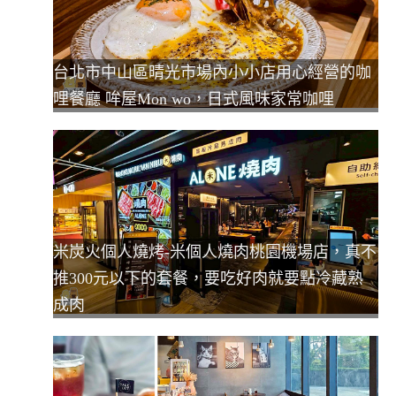
台北市中山區晴光市場內小小店用心經營的咖
哩餐廳 哞屋Mon wo，日式風味家常咖哩
米炭火個人燒烤-米個人燒肉桃園機場店，真不
推300元以下的套餐，要吃好肉就要點冷藏熟
成肉