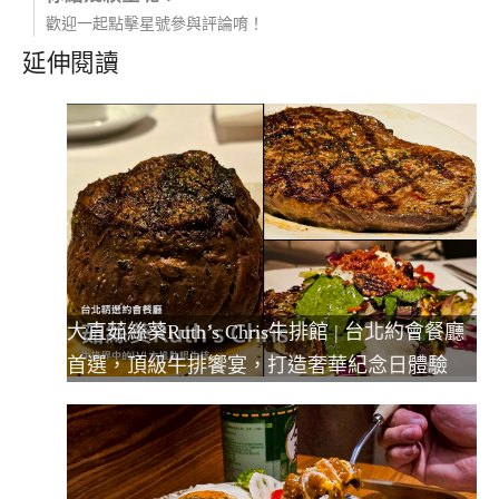
歡迎一起點擊星號參與評論唷！
延伸閱讀
大直茹絲葵Ruth’s Chris牛排館 | 台北約會餐廳
首選，頂級牛排饗宴，打造奢華紀念日體驗