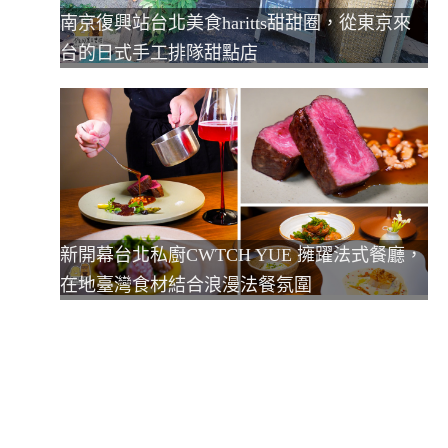
南京復興站台北美食haritts甜甜圈，從東京來
台的日式手工排隊甜點店
新開幕台北私廚CWTCH YUE 擁躍法式餐廳，
在地臺灣食材結合浪漫法餐氛圍