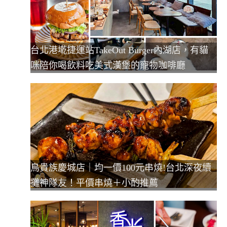
台北港墘捷運站TakeOut Burger內湖店，有貓
咪陪你喝飲料吃美式漢堡的寵物咖啡廳
鳥貴族慶城店｜均一價100元串燒!台北深夜續
攤神隊友！平價串燒＋小酌推薦