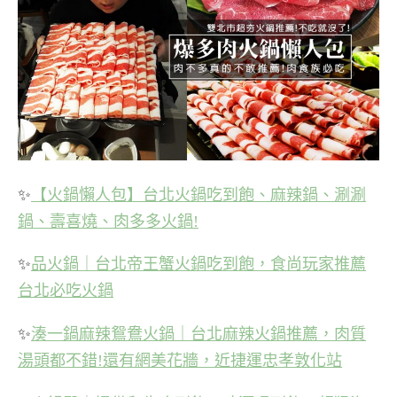
✨
【火鍋懶人包】台北火鍋吃到飽、麻辣鍋、涮涮
鍋、壽喜燒、肉多多火鍋!
✨
品火鍋｜台北帝王蟹火鍋吃到飽，食尚玩家推薦
台北必吃火鍋
✨
湊一鍋麻辣鴛鴦火鍋｜台北麻辣火鍋推薦，肉質
湯頭都不錯!還有網美花牆，近捷運忠孝敦化站