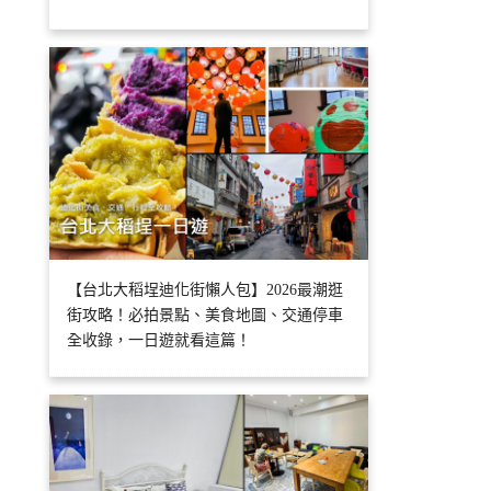
【台北大稻埕迪化街懶人包】2026最潮逛
街攻略！必拍景點、美食地圖、交通停車
全收錄，一日遊就看這篇！