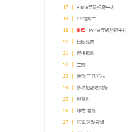
Prime等級板腱牛肉
PR霜降牛
Prime等級肋眼牛排
推薦！
松阪豬肉
櫻桃鴨胸
生蠔
鮑魚/干貝/花枝
多種蝦類吃到飽
柳葉魚
炸物-薯條
店家/景點資訊