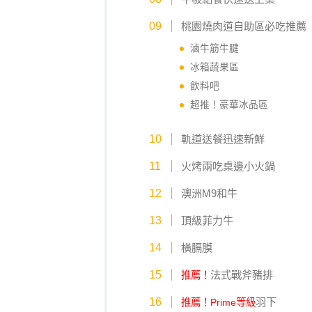
桃園燒肉道自助區必吃推薦
滷牛筋牛腱
冰箱蔬果區
飲料吧
超推！豪華冰品區
軌道送餐迅速新鮮
火烤兩吃桌邊小火鍋
澳洲M9和牛
頂級菲力牛
橫膈膜
法式戰斧豬排
推薦！
羽下
推薦！Prime等級