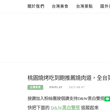
Skip
關於我們
台灣美食
台灣景點
國外
to
content
桃園燒烤吃到飽推薦燒肉道，全台第
DWPLAY
2023-08-07
台灣美食
按讚加入粉絲團
按個讚支持D&W黑白雙搭
快把下面的
D&W黑白雙搭
追蹤起來