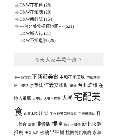
D&W在花蓮 (28)
D&W在澎湖 (28)
D&W新鮮試 (164)
---台北美食捷運地圖--- (521)
D&W懶人包 (21)
D&W不知道啦 (29)
今天大家喜歡什麼？
下新莊美食
中和在地美味
下午茶食譜
中山站燙
信義安和站
台北炸雞
京華城
在
髮
中正路
出國
宅配美
大溪
地人推薦
大安區
大安牛肉麵
食
川菜
打
山東水餃
手作愛玉蒟蒻檸檬
手機玻璃貼
插座
排骨飯
新北火鍋
卡美食
拿鐵
新北一日遊
推薦
板橋早午餐
桃園情侶餐廳
永和
東區冰品