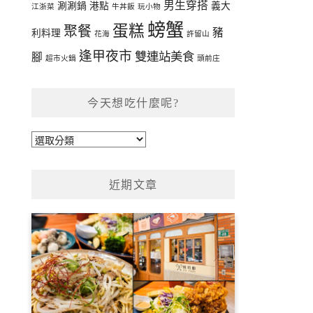
男生穿搭
涮涮鍋
港點
義大
江浙菜
牛丼飯
玩小物
螃蟹
蛋糕
聚餐
豬
利料理
花海
許留山
逢甲夜市
雙連站美食
腳
超市火鍋
頭前庄
今天想吃什麼呢?
今
天
想
近期文章
吃
什
麼
呢?