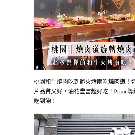
桃園和牛燒肉吃到飽火烤兩吃
燒肉道
！
片品質又好，油花豐富超好吃！Prime
吃到飽！