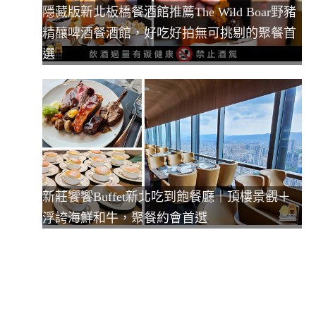
隱藏版新北板橋餐酒館推薦The Wild Boar野豬
精釀啤酒餐酒館，好吃好拍無可挑剔的聚餐首
選
新莊饗饗Buffet新北吃到飽餐廳｜頂樓景觀＋
浮誇海鮮和牛，聚餐約會首選