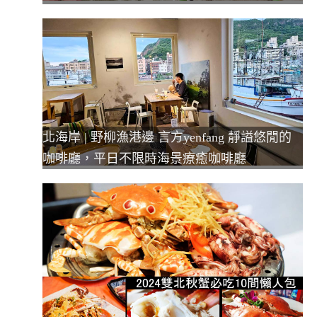
北海岸 | 野柳漁港邊 言方yenfang 靜謚悠閒的
咖啡廳，平日不限時海景療癒咖啡廳