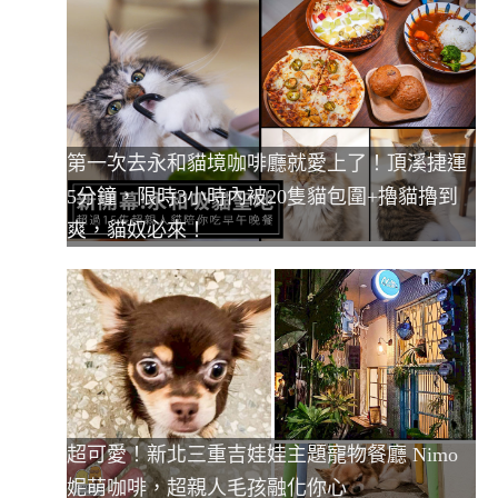
第一次去永和貓境咖啡廳就愛上了！頂溪捷運
5分鐘，限時3小時內被20隻貓包圍+擼貓擼到
爽，貓奴必來！
超可愛！新北三重吉娃娃主題寵物餐廳 Nimo
妮萌咖啡，超親人毛孩融化你心