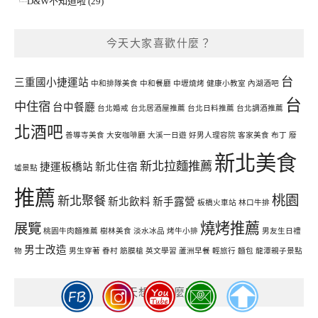
D&W不知道啦 (29)
今天大家喜歡什麼？
台
三重國小捷運站
中和排隊美食
中和餐廳
中壢燒烤
健康小教室
內湖酒吧
台
中住宿
台中餐廳
台北婚戒
台北居酒屋推薦
台北日料推薦
台北調酒推薦
北酒吧
善導寺美食
大安咖啡廳
大溪一日遊
好男人理容院
客家美食
布丁
廢
新北美食
新北拉麵推薦
捷運板橋站
新北住宿
墟景點
推薦
桃園
新北聚餐
新北飲料
新手露營
板橋火車站
林口牛排
燒烤推薦
展覽
桃園牛肉麵推薦
樹林美食
淡水冰品
烤牛小排
男友生日禮
男士改造
物
男生穿著
眷村
筋膜槍
英文學習
蘆洲早餐
輕旅行
麵包
龍潭親子景點
今天想吃什麼呢?