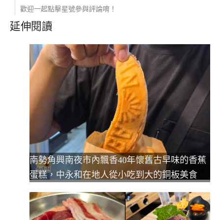
歡迎一起點擊星號參與評論唷！
延伸閱讀
南勢角興南夜市內飄香40年懷舊古早味的香蕉
蛋糕，中永和在地人從小吃到大的銅板美食