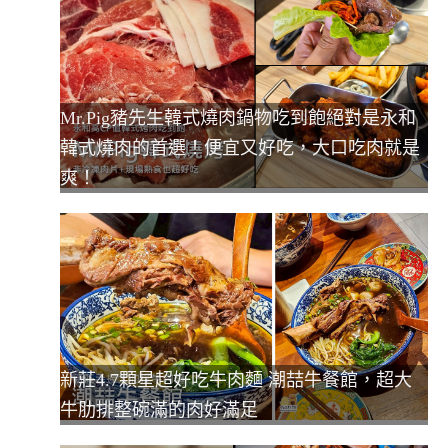
Mr.Pig豬先生韓式燒肉鍋物吃到飽絕對是永和
韓式燒肉的首選！便宜又好吃，大口吃肉就是
爽！
新莊4.7顆星超好吃牛肉麵 潮喆牛餐館，超大
牛肋排整碗滿的肉好滿足