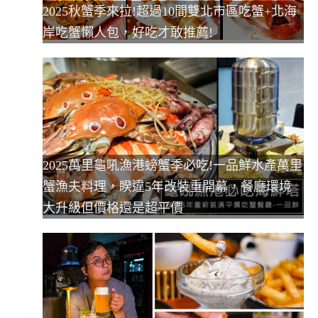
2025秋蟹季來拉!超過10間雙北市區吃蟹+北海
岸吃蟹懶人包，好吃才敢推薦!
2025萬里龜吼漁港螃蟹季必吃!一品鮮水產萬里
蟹漁夫料理，睽違5年改裝重開幕，餐廳環境
大升級但價格還是超平價