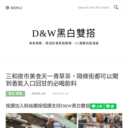
Skip
MENU
to
content
D&W黑白雙搭
美食推薦、情侶約會景點推薦、3C開箱的部落客
三和夜市美食天一青草茶，隔條街都可以聞
到香氣入口回甘的必喝飲料
新北-美食
DWPLAY
2023-07-23
按讚加入粉絲團
按個讚支持D&W黑白雙搭