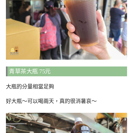
青草茶大瓶 75元
大瓶的分量相當足夠
好大瓶～可以喝兩天，真的很消暑哀～